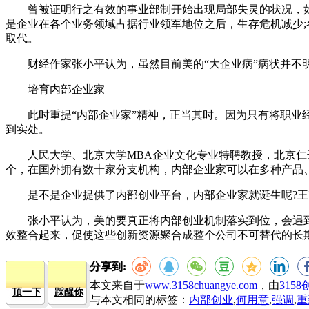
曾被证明行之有效的事业部制开始出现局部失灵的状况，如，
是企业在各个业务领域占据行业领军地位之后，生存危机减少
取代。
财经作家张小平认为，虽然目前美的“大企业病”病状并不明
培育内部企业家
此时重提“内部企业家”精神，正当其时。因为只有将职业经
到实处。
人民大学、北京大学MBA企业文化专业特聘教授，北京仁达
个，在国外拥有数十家分支机构，内部企业家可以在多种产品
是不是企业提供了内部创业平台，内部企业家就诞生呢?王吉
张小平认为，美的要真正将内部创业机制落实到位，会遇到
效整合起来，促使这些创新资源聚合成整个公司不可替代的长
分享到:
本文来自于
www.3158chuangye.com
，由
315
顶一下
踩醒你
与本文相同的标签：
内部创业
,
何用意
,
强调
,
重