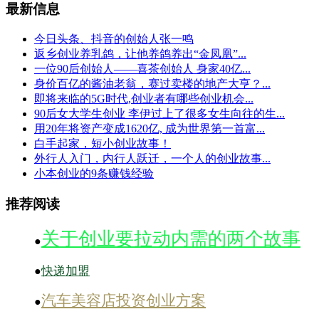
最新信息
今日头条、抖音的创始人张一鸣
返乡创业养乳鸽，让他养鸽养出“金凤凰”...
一位90后创始人——喜茶创始人 身家40亿...
身价百亿的酱油老翁，赛过卖楼的地产大亨？...
即将来临的5G时代,创业者有哪些创业机会...
90后女大学生创业 李伊过上了很多女生向往的生...
用20年将资产变成1620亿, 成为世界第一首富...
白手起家，短小创业故事！
外行人入门，内行人跃迁，一个人的创业故事...
小本创业的9条赚钱经验
推荐阅读
关于创业要拉动内需的两个故事
●
快递加盟
●
汽车美容店投资创业方案
●