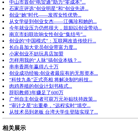
中山市首创“电贸通”助力“零成本”...
石家庄评选“创业明星”和“创业先进...
创业“她”时代——发挥女性优势...
从女学徒到创业女杰——江佩珍和她的...
今年就业压力仍然很大，鼓励以创业带动...
南京市妇联吹响女性创业“集结号”...
创业的“中国模式”：互联网改造传统行...
长白县加大党员创业带富力度...
小家创业不妨玩具店加盟
怎样用我的“人脉”搞创业本钱？...
串串香两年赢得八十万
创业成功经验:创业者最应有的无形资本...
“科技九条”正式亮相 将解决制约科技...
肉鸡养殖的创业计划书格式...
辞职教师3年赚足了600万
广州自主创业者可获万元补贴扶持政策...
“审计之星”出重拳，“远程实时”填空...
从技术员到老板 台湾大学生登陆实现了...
相关展示