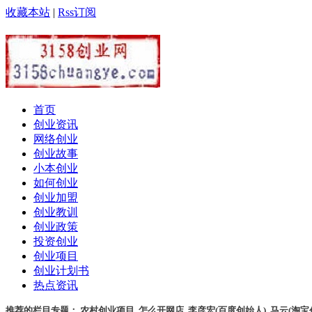
收藏本站
|
Rss订阅
首页
创业资讯
网络创业
创业故事
小本创业
如何创业
创业加盟
创业教训
创业政策
投资创业
创业项目
创业计划书
热点资讯
推荐的栏目专题：
农村创业项目
,
怎么开网店
,
李彦宏(百度创始人)
,
马云(淘宝