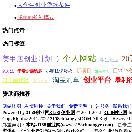
大学生创业贷款条件
●
成功的盈利模式
●
热门点击
热门标签
个人网站
2
美甲店创业计划书
学生创业
新项目
目201
小额担保贷款
的方法
干活少赚钱多
业余时间
创业平台
淘宝刷单
暴利
口干啥赚钱
服装公司
赞助商推荐
网站地图
|
友情链接
|
关于我们
|
免责声明
|
广告服务
|
联系我们
Powered by
3158创业网
3158
|
创业网
© 2011-2013.
3158创业网
In
CopyRight © 2011-2022
3158chuangye.COM
All Rights Reserved
郑重声明：
本站-3158创业网(www.3158chuangye.com)
，是专注
资讯站
，让创业者对“自己创业做什么好”、“怎么创业”等问题