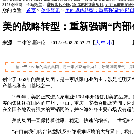
3158创业网—全站热点：
赚钱永远不晚
,
2013农村致富项目
,
五万元能做的创
您的位置：
首页
>
创业资讯
>
美的战略转型：重新强调“内部创
美的战略转型：重新强调“内部
来源
：牛津管理评论 2012-03-08 20:52:23【
大
中
小
】
创业于1968年的美的集团，是一家以家电业为主，涉足照明天气、房
创业于1968年的美的集团，是一家以家电业为主，涉足照明
产基地和出口基地之一。
1980年，美的正式进入家电业;1981年开始使用美的品
美的集团还在国内的广州，中山，重庆，安徽合肥及芜湖，湖
在全国各地设有强大的营销网络，并在海外各主要市场设有超过
美的集团一直保持着健康、稳定、快速的增长。上世纪80年代平
“在目前我们内部转型以及外部艰难环境的大背景下，我们每