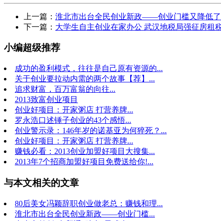
上一篇：
淮北市出台全民创业新政——创业门槛又降低了
下一篇：
大学生自主创业在家办公 武汉地税局强征房租
小编超级推荐
成功的盈利模式，往往是自己原有资源的...
关于创业要拉动内需的两个故事【荐】...
追求财富，百万富翁的向往...
2013致富创业项目
创业好项目：开家粥店 打营养牌...
罗永浩口述锤子创业的43个感悟...
创业警示录：146年岁的诺基亚为何猝死？...
创业好项目：开家粥店 打营养牌...
赚钱必看：2013创业加盟好项目大搜集...
2013年7个招商加盟好项目免费送给你!...
与本文相关的文章
80后美女冯颖辞职创业做老总：赚钱和理...
淮北市出台全民创业新政——创业门槛...