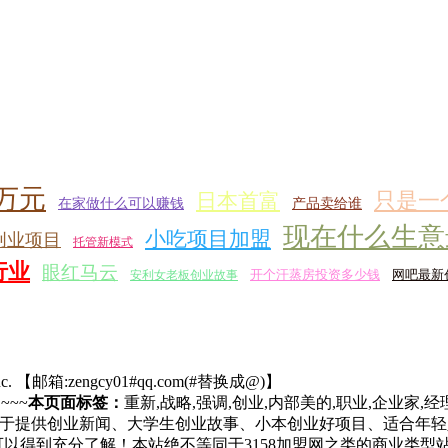
0万元
只是一
日本首富
在家做什么可以赚钱
产品卖给谁
现在什么生意
小吃项目加盟
3创业项目
托管新模式
行业
眼红马云
开个汗蒸房投资多少钱
网吧最新
安利女老板创业故事
c.
【邮箱:zengcy01#qq.com(#替换成@)】
. ~~~
本页面标签：
重新,战略,强调,创业,内部美的,职业,企业家,经
于提供创业新闻、大学生创业故事、小本创业好项目、适合年轻
可以得到充分了解！本站绝不等同于3158加盟网之类的商业类型