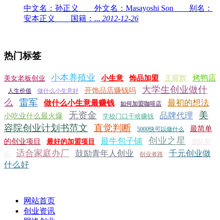
中文名：孙正义 外文名：Masayoshi Son 别名：
安本正义 国籍：...
2012-12-26
热门标签
小本养殖业
烤鸭店
小生意
饰品加盟
王耀辉
美女老板创业
大学生创业做什
开饰品店赚钱吗
人生价值
做什么小生意好
么
雷军
最初的想法
做什么小生意最赚钱
如何加盟咖啡店
无资金
美
品牌代理
小吃业什么最火爆
学校门口干啥赚钱
容院创业计划书范文
直觉判断
最简单
5000快可以做什么
创业之星
最牛包子铺
的创业项目
最好的加盟项目
团队意
适合家庭办厂
鼓励青年人创业
千元创业做
识
创业者路
什么好
网站首页
创业资讯