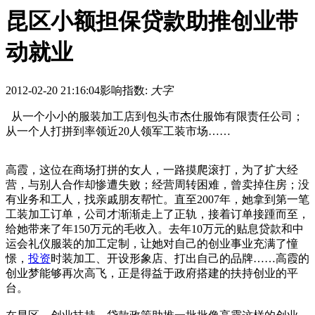
昆区小额担保贷款助推创业带
动就业
2012-02-20 21:16:04
影响指数:
大字
从一个小小的服装加工店到包头市杰仕服饰有限责任公司；
从一个人打拼到率领近20人领军工装市场……
高霞，这位在商场打拼的女人，一路摸爬滚打，为了扩大经
营，与别人合作却惨遭失败；经营周转困难，曾卖掉住房；没
有业务和工人，找亲戚朋友帮忙。直至2007年，她拿到第一笔
工装加工订单，公司才渐渐走上了正轨，接着订单接踵而至，
给她带来了年150万元的毛收入。去年10万元的贴息贷款和中
运会礼仪服装的加工定制，让她对自己的创业事业充满了憧
憬，
投资
时装加工、开设形象店、打出自己的品牌……高霞的
创业梦能够再次高飞，正是得益于政府搭建的扶持创业的平
台。