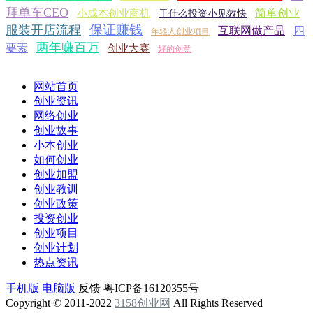
拜单车CEO
简单创业
小成本创业商机
干什么投资小见效快
保证赚钱
服装开店流程
互联网做产品
四
年轻人创业项目
两年赚百万
要素
创业大赛
好的创意
网站首页
创业资讯
网络创业
创业故事
小本创业
如何创业
创业加盟
创业教训
创业政策
投资创业
创业项目
创业计划
热点资讯
手机版
电脑版
反馈
粤ICP备16120355号
Copyright © 2011-2022
3158创业网
All Rights Reserved