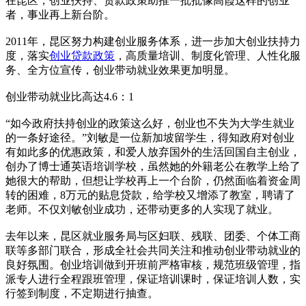
在昆区，创业扶持、贷款政策助推一批批像高霞这样的创业
者，事业再上新台阶。
2011年，昆区努力构建创业服务体系，进一步加大创业扶持力
度，落实
创业贷款政策
，高质量培训、制度化管理、人性化服
务、全方位宣传，创业带动就业效果更加明显。
创业带动就业比高达4.6：1
“如今政府扶持创业的政策这么好，创业也不失为大学生就业
的一条好途径。”刘敏是一位新加坡留学生，得知政府对创业
有如此多的优惠政策，和爱人放弃国外的生活回国自主创业，
创办了博士通英语培训学校，虽然她的外籍老公在教学上给了
她很大的帮助，但想让学校再上一个台阶，仍然面临着资金周
转的困难，8万元的贴息贷款，给学校又增添了教室，聘请了
老师。不仅刘敏创业成功，还带动更多的人实现了就业。
去年以来，昆区就业服务局与区妇联、残联、团委、个体工商
联等多部门联合，形成全社会共同关注和推动创业带动就业的
良好氛围。创业培训做到开班前严格审核，规范班级管理，指
派专人进行全程跟班管理，保证培训课时，保证培训人数，实
行签到制度，不定期进行抽查。