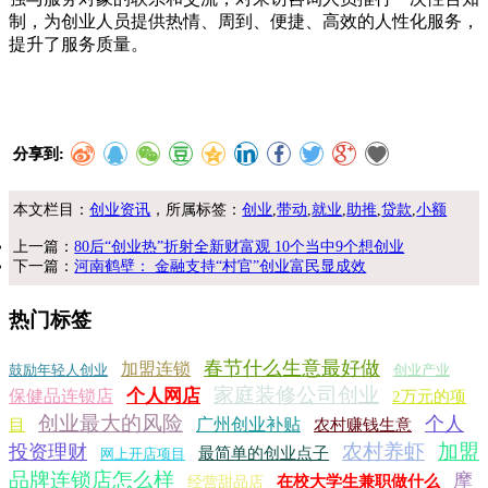
制，为创业人员提供热情、周到、便捷、高效的人性化服务，
提升了服务质量。
分享到:
本文栏目：
创业资讯
，所属标签：
创业
,
带动
,
就业
,
助推
,
贷款
,
小额
上一篇：
80后“创业热”折射全新财富观 10个当中9个想创业
下一篇：
河南鹤壁： 金融支持“村官”创业富民显成效
热门标签
春节什么生意最好做
加盟连锁
鼓励年轻人创业
创业产业
家庭装修公司创业
个人网店
保健品连锁店
2万元的项
创业最大的风险
个人
广州创业补贴
目
农村赚钱生意
农村养虾
加盟
投资理财
最简单的创业点子
网上开店项目
品牌连锁店怎么样
摩
在校大学生兼职做什么
经营甜品店