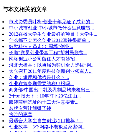
与本文相关的文章
市政协委员叶梅:创业十年见证了成都的...
中小城市创业!中小城市做什么生意赚钱...
2012在校大学生创业最好的项目！大学生...
什么都不会怎么创业?2012赚钱很简单...
鼓励科技人员走出“围墙”创业...
长顺“党员创业带富工程”帮村民脱贫...
网络创业小公司留住人才有妙招...
河北无极县：以换届为契机全力选拔“创...
太仓召开2011年度科技创新创业领军人...
创业：难度和优势是什么？...
企业在筹备期需要纳税申报吗...
商务部:中国出口乳及乳制品均未检出三...
2千元闯天下：10年打下20亿江山...
服装商铺选址的十二大注意要素...
名牌专营让我赚了钱
贪吃的惠普
最适合大学生自主创业项目推荐！...
创业故事：3个网络小老板发家案例...