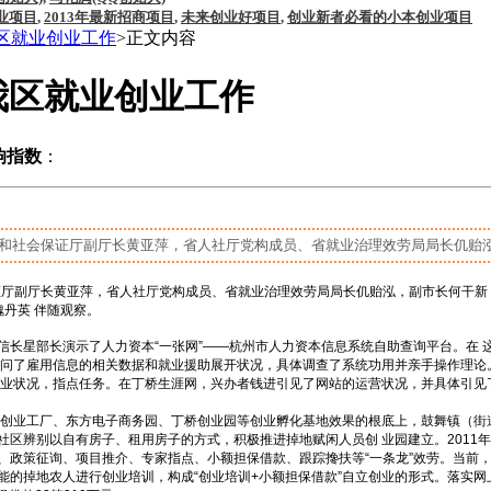
业项目
,
2013年最新招商项目
,
未来创业好项目
,
创业新者必看的小本创业项目
区就业创业工作
>正文内容
我区就业创业工作
响指数
：
和社会保证厅副厅长黄亚萍，省人社厅党构成员、省就业治理效劳局局长仉贻泓，
证厅副厅长黄亚萍，省人社厅党构成员、省就业治理效劳局局长仉贻泓，副市长何干新
丹英 伴随观察。
信长星部长演示了人力资本“一张网”——杭州市人力资本信息系统自助查询平台。在
 问了雇用信息的相关数据和就业援助展开状况，具体调查了系统功用并亲手操作理论
业状况，指点任务。在丁桥生涯网，兴办者钱进引见了网站的运营状况，并具体引见了
博创业工厂、东方电子商务园、丁桥创业园等创业孵化基地效果的根底上，鼓舞镇（街
社区辨别以自有房子、租用房子的方式，积极推进掉地赋闲人员创 业园建立。
2011
年
、政策征询、项目推介、专家指点、小额担保借款、跟踪搀扶等“一条龙”效劳。当前
能的掉地农人进行创业培训，构成“创业培训
+
小额担保借款”自立创业的形式。落实网