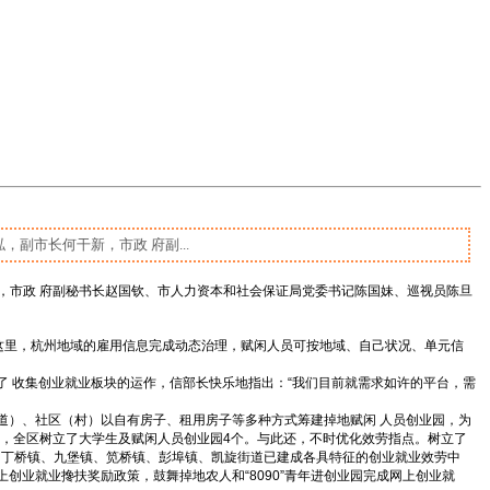
副市长何干新，市政 府副...
，市政 府副秘书长赵国钦、市人力资本和社会保证局党委书记陈国妹、巡视员陈旦
 这里，杭州地域的雇用信息完成动态治理，赋闲人员可按地域、自己状况、单元信
。
 收集创业就业板块的运作，信部长快乐地指出：“我们目前就需求如许的平台，需
道）、社区（村）以自有房子、租用房子等多种方式筹建掉地赋闲 人员创业园，为
，全区树立了大学生及赋闲人员创业园
4
个。与此还，不时优化效劳指点。树立了
，丁桥镇、九堡镇、笕桥镇、彭埠镇、凯旋街道已建成各具特征的创业就业效劳中
上创业就业搀扶奖励政策，鼓舞掉地农人和“
8090
”青年进创业园完成网上创业就