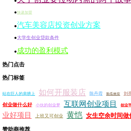
●
●
快递加盟
汽车美容店投资创业方案
●
●
大学生创业贷款条件
成功的盈利模式
●
热门点击
热门标签
如何开服装店
陈丹霞
刘
站在巨人的肩膀上
胎瓜效应
互联网创业项目
创业做什么好
小伙的创业梦
创业
黄恺
业好项目
女生空余时间做
上班又可创业
赞助商推荐