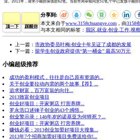
业。
2011
年，请求小额担保借款
62
笔。当前市局审核同意
51
笔
,
个中已发放小额担
分享到:
本文来自于
www.3158chuangye.com
，由
315
顶一下
踩醒你
与本文相同的标签：
我区
,
就业
,
创业
,
工作
,
视
上一篇：
市政协委员叶梅:创业十年见证了成都的发展
下一篇：
留学生创业政府提供“第一桶金” 最高50万元
小编超级推荐
成功的盈利模式，往往是自己原有资源的...
关于创业要拉动内需的两个故事【荐】...
追求财富，百万富翁的向往...
2013致富创业项目
创业好项目：开家粥店 打营养牌...
罗永浩口述锤子创业的43个感悟...
创业警示录：146年岁的诺基亚为何猝死？...
创业好项目：开家粥店 打营养牌...
赚钱必看：2013创业加盟好项目大搜集...
2013年7个招商加盟好项目免费送给你!...