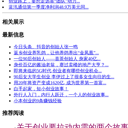
创业路上，要想走远靠“团队”动力...
蓝汛通信第一季度净利润48.9万美元同...
相关展示
最新信息
今日头条、抖音的创始人张一鸣
返乡创业养乳鸽，让他养鸽养出“金凤凰”...
一位90后创始人——喜茶创始人 身家40亿...
身价百亿的酱油老翁，赛过卖楼的地产大亨？...
即将来临的5G时代,创业者有哪些创业机会...
90后女大学生创业 李伊过上了很多女生向往的生...
用20年将资产变成1620亿, 成为世界第一首富...
白手起家，短小创业故事！
外行人入门，内行人跃迁，一个人的创业故事...
小本创业的9条赚钱经验
推荐阅读
关于创业要拉动内需的两个故