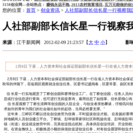
3158创业网—全站热点：
赚钱永远不晚
,
2013农村致富项目
,
五万元能做的创
您的位置：
首页
>
创业资讯
>
人社部副部长信长星一行视察我
人社部副部长信长星一行视察
来源
：江干新闻网 2012-02-09 21:23:57【
大
中
小
】
影
2月8日 下昼，人力资本和社会保证部副部长信长星一行在省人力资本
2
月
8
日 下昼，人力资本和社会保证部副部长信长星一行在省人力资本和社会保
秋等的伴随下，莅临我区观察就业创业任务。区委书记盛阅春，区委常委、副区长魏
信 长星一行实地观赏了丁桥创业园和赛博创业工厂。在丁桥创业园，任务人员向
息或行业信息进行查询，也可进行无前提查询，雇用信息了如指掌。信长星细心询
信 长星观察了丁桥生涯网等创业园的入驻企业，与创业者亲热攀谈，仔细讯问创
求如许的青年为我们的社会做出如许的起劲，当局必然要支撑。”
近年来，江畔区不断以优化创业效劳为伎俩，不时提拔创业才能。 在发扬好赛
掉地赋闲人员创业建立平台。丁桥镇、彭埠镇章家坝社区和凯旋街道、彭埠镇彭埠
镇（街道）创业就业效劳中间，完美创业指点机制，具体供应创业培训、开业协助
间。在资金搀扶上，积极推进小额担保借款促进创业任务，对有创业愿望和创业才