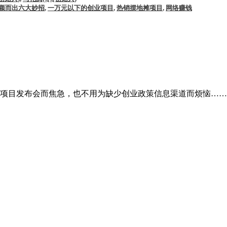
颖而出六大妙招
,
一万元以下的创业项目
,
热销摆地摊项目
,
网络赚钱
目发布会而焦急，也不用为缺少创业政策信息渠道而烦恼……日