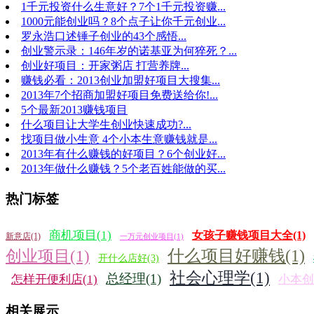
1千元投资什么生意好？7个1千元投资赚...
1000元能创业吗？8个点子让你千元创业...
罗永浩口述锤子创业的43个感悟...
创业警示录：146年岁的诺基亚为何猝死？...
创业好项目：开家粥店 打营养牌...
赚钱必看：2013创业加盟好项目大搜集...
2013年7个招商加盟好项目免费送给你!...
5个最新2013赚钱项目
什么项目让大学生创业快速成功?...
找项目做小生意 4个小本生意赚钱就是...
2013年有什么赚钱的好项目？6个创业好...
2013年做什么赚钱？5个老百姓能做的买...
热门标签
商机项目(1)
女孩子赚钱项目大全(1)
新意店(1)
一万元创业项目(1)
什么项目好赚钱(1)
创业项目(1)
开什么店好(3)
社会心理学(1)
总经理(1)
怎样开便利店(1)
小本创
相关展示