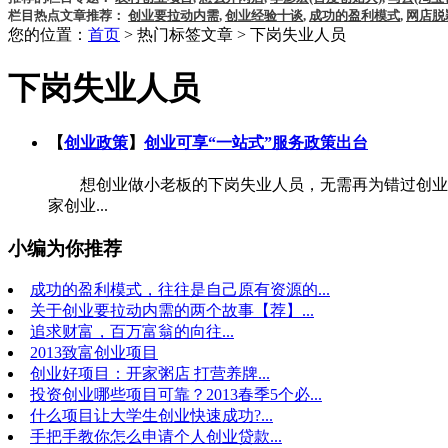
栏目热点文章推荐：
创业要拉动内需
,
创业经验十谈
,
成功的盈利模式
,
网店脱
您的位置：
首页
> 热门标签文章 > 下岗失业人员
下岗失业人员
【
创业政策
】
创业可享“一站式”服务政策出台
想创业做小老板的下岗失业人员，无需再为错过创业项
家创业...
小编为你推荐
成功的盈利模式，往往是自己原有资源的...
关于创业要拉动内需的两个故事【荐】...
追求财富，百万富翁的向往...
2013致富创业项目
创业好项目：开家粥店 打营养牌...
投资创业哪些项目可靠？2013春季5个必...
什么项目让大学生创业快速成功?...
手把手教你怎么申请个人创业贷款...