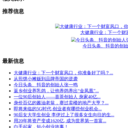
推荐信息
大健康行业：下一个财
今日头条、抖音的创
最新信息
大健康行业：下一个财富风口，你准备好了吗？...
从煎饼小摊贩到品牌帝国的逆袭
今日头条、抖音的创始人张一鸣
返乡创业养乳鸽，让他养鸽养出“金凤凰”...
一位90后创始人——喜茶创始人 身家40亿...
身价百亿的酱油老翁，赛过卖楼的地产大亨？...
即将来临的5G时代,创业者有哪些创业机会...
90后女大学生创业 李伊过上了很多女生向往的生...
用20年将资产变成1620亿, 成为世界第一首富...
白手起家，短小创业故事！