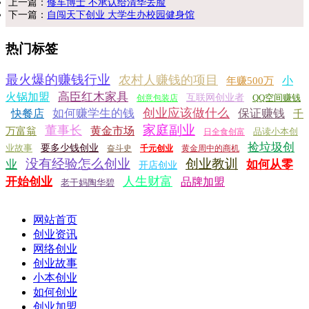
上一篇：
修车博士 不承认给清华丢脸
下一篇：
自闯天下创业 大学生办校园健身馆
热门标签
最火爆的赚钱行业
农村人赚钱的项目
小
年赚500万
高臣红木家具
火锅加盟
互联网创业者
QQ空间赚钱
创意包装店
创业应该做什么
如何赚学生的钱
保证赚钱
快餐店
千
家庭副业
董事长
黄金市场
万富翁
品读小本创
日全食创富
捡垃圾创
业故事
要多少钱创业
奋斗史
千元创业
黄金周中的商机
没有经验怎么创业
创业教训
业
如何从零
开店创业
人生财富
开始创业
品牌加盟
老干妈陶华碧
网站首页
创业资讯
网络创业
创业故事
小本创业
如何创业
创业加盟