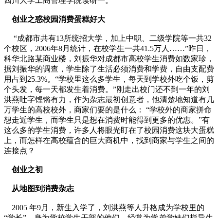
四川大学工商管理学院读研一。
创业之惑校园消费蛋糕好大
“成都市共有13所统招大学，加上中职、二级学院等一共32
个校区，2006年8月统计，在校学生一共41.5万人……”昨日，
科华北路某商业楼，刘振华对成都市高校学生消费如数家珍，
据刘振华的调查，学生除了生活必须消费和学费，自由支配费
用占到25.3%。“学校里这么多学生，每天到学校外吃个饭，剪
个头发，每一天都发生着消费。”刚走出校门还不到一年的刘
洪燕吐字铿锵有力，作为杂志最初创意者，他清楚地知道有几
万学生的高校校外，商家们要的是什么： “学校外的商家拼命
想走近学生，而学生只是想在消费时能得到更多的优惠。”有
这么多的学生消费，许多人将眼光盯在了校园消费这块大蛋糕
上，而怎样在高校蕴含的巨大商机中，找到商家与学生之间的
连接点？
创业之初
从地图到消费杂志
2005 年9月，新生入学了，刘洪燕等人升格成为学校里的
“学长”，身为学校学生干部的他们，经常为学弟学妹们指导生