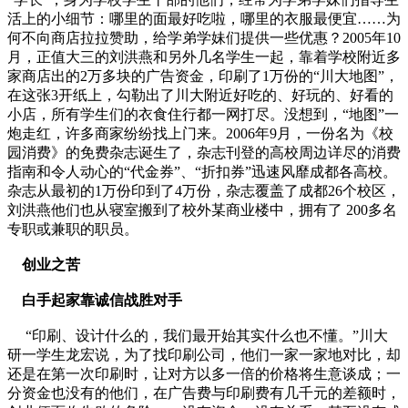
活上的小细节：哪里的面最好吃啦，哪里的衣服最便宜……为
何不向商店拉拉赞助，给学弟学妹们提供一些优惠？2005年10
月，正值大三的刘洪燕和另外几名学生一起，靠着学校附近多
家商店出的2万多块的广告资金，印刷了1万份的“川大地图”，
在这张3开纸上，勾勒出了川大附近好吃的、好玩的、好看的
小店，所有学生们的衣食住行都一网打尽。没想到，“地图”一
炮走红，许多商家纷纷找上门来。2006年9月，一份名为《校
园消费》的免费杂志诞生了，杂志刊登的高校周边详尽的消费
指南和令人动心的“代金券”、“折扣券”迅速风靡成都各高校。
杂志从最初的1万份印到了4万份，杂志覆盖了成都26个校区，
刘洪燕他们也从寝室搬到了校外某商业楼中，拥有了 200多名
专职或兼职的职员。
创业之苦
白手起家靠诚信战胜对手
“印刷、设计什么的，我们最开始其实什么也不懂。”川大
研一学生龙宏说，为了找印刷公司，他们一家一家地对比，却
还是在第一次印刷时，让对方以多一倍的价格将生意谈成；一
分资金也没有的他们，在广告费与印刷费有几千元的差额时，