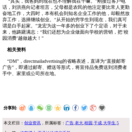
“其实，我爸妈到现在也不理解我在干嘛。”刚接过客户电
话，刘洪燕向记者坦言，父母都是农民的他注定要比常人更勤
奋地工作，大四时，本有机会到知名企业工作的他，却毅然放
弃工作，选择继续创业。“从开始的穷学生到现在，我们真可
谓是白手起家。”龙宏为这一年多的创业下了个定语，对于未
来，他踌躇满志：“我们还想为企业做面向学校的营销，把‘校
园消费’越做越大！”
相关资料
“DM”，directmailadvertising的省略表述，直译为“直接邮寄
广告”，即通过邮寄、赠送等形式，将宣传品免费送到消费者
手中、家里或公司所在地。
分享到:
本文栏目：
创业资讯
，所属标签：
广告
,
老大
,
校园
,
干成
,
大学生
,
5