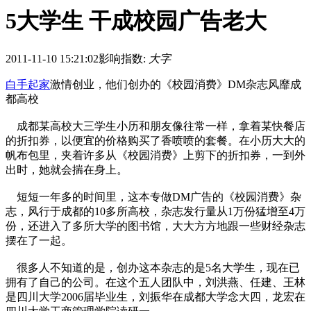
5大学生 干成校园广告老大
2011-11-10 15:21:02
影响指数:
大字
白手起家
激情创业，他们创办的《校园消费》DM杂志风靡成
都高校
成都某高校大三学生小历和朋友像往常一样，拿着某快餐店
的折扣券，以便宜的价格购买了香喷喷的套餐。在小历大大的
帆布包里，夹着许多从《校园消费》上剪下的折扣券，一到外
出时，她就会揣在身上。
短短一年多的时间里，这本专做DM广告的《校园消费》杂
志，风行于成都的10多所高校，杂志发行量从1万份猛增至4万
份，还进入了多所大学的图书馆，大大方方地跟一些财经杂志
摆在了一起。
很多人不知道的是，创办这本杂志的是5名大学生，现在已
拥有了自己的公司。在这个五人团队中，刘洪燕、任建、王林
是四川大学2006届毕业生，刘振华在成都大学念大四，龙宏在