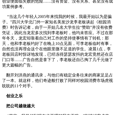
创业便面临失败的危险……没有资金、没有关系、甚至没有成
功案例参考。
“当这几个年轻人2005年来找我的时候，我最开始以为是骗
子。”四川大学北门外一家知名美发沙龙李老板谈起《校园消
费》时告诉记者，由于一开始几名大学生拉“赞助”并没有收费
凭证，因此当龙宏多次找到李老板时，他均未答应。不过在那
年冬天，龙宏却靠着自己对工作的坚持使事情有了转机：那
天，他和李老板约好了在晚上10点见面，可李老板临时有事，
自然也没再理会这个在他眼里微不足道的学生。凌晨1点，李
老板回店时惊讶地发现，已经冻得瑟瑟发抖的龙宏竟然还在店
门口等……广告自然是拿下了，李老板还自己掏了几千元做了
更大篇幅的广告。
翻开刘洪燕的通讯录，与他们有稳定业务往来的商家足足占
了一本。就这样，他们奇迹般打败了同样对校园消费市场虎视
眈眈的11个对手。
创业之乐
把公司越做越大