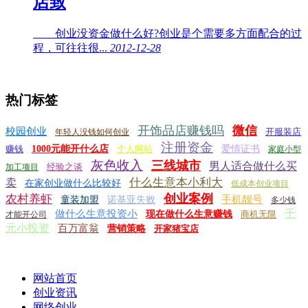
店致
创业没资金做什么好?创业是个需要多方面配合的过
程，可往往很...
2012-12-28
热门标签
开饰品店赚钱吗
微信
校园创业
开服装店
年轻人没钱如何创业
注册资金
赚钱
1000元能开什么店
个人网站
爱情证书
家庭小型
灰色收入
三线城市
男人适合做什么买
经验之谈
加工项目
什么生意本小利大
卖
在家创业做什么比较好
低成本创业项目
创业案例
农村养虾
手机靓号
童装加盟
诺基亚失败
多少钱
千
做什么生意投资小
现在做什么生意赚钱
商机无限
才能开公司
元小投资
百万富翁
营销策略
开家猪宝店
网站首页
创业资讯
网络创业