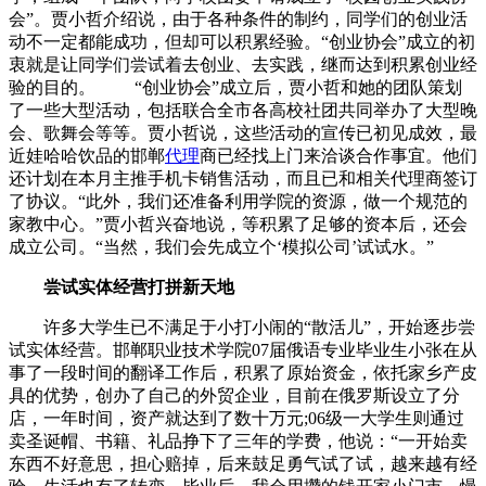
会”。贾小哲介绍说，由于各种条件的制约，同学们的创业活
动不一定都能成功，但却可以积累经验。“创业协会”成立的初
衷就是让同学们尝试着去创业、去实践，继而达到积累创业经
验的目的。 “创业协会”成立后，贾小哲和她的团队策划
了一些大型活动，包括联合全市各高校社团共同举办了大型晚
会、歌舞会等等。贾小哲说，这些活动的宣传已初见成效，最
近娃哈哈饮品的邯郸
代理
商已经找上门来洽谈合作事宜。他们
还计划在本月主推手机卡销售活动，而且已和相关代理商签订
了协议。“此外，我们还准备利用学院的资源，做一个规范的
家教中心。”贾小哲兴奋地说，等积累了足够的资本后，还会
成立公司。“当然，我们会先成立个‘模拟公司’试试水。”
尝试实体经营打拼新天地
许多大学生已不满足于小打小闹的“散活儿”，开始逐步尝
试实体经营。邯郸职业技术学院07届俄语专业毕业生小张在从
事了一段时间的翻译工作后，积累了原始资金，依托家乡产皮
具的优势，创办了自己的外贸企业，目前在俄罗斯设立了分
店，一年时间，资产就达到了数十万元;06级一大学生则通过
卖圣诞帽、书籍、礼品挣下了三年的学费，他说：“一开始卖
东西不好意思，担心赔掉，后来鼓足勇气试了试，越来越有经