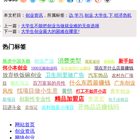
本文栏目：
创业资讯
，所属标签：
边
,
学习
,
创业
,
大学生
,
下
,
经济危机
上一篇：
大学生不能把创业当做就业难的无奈选择
下一篇：
大学生创业最大的困难在哪里?
热门标签
消费类型
创业产业
新手如
雅虎中国失败
致富途径
张朝阳
何小本创业
现在开什么店最赚钱
1000元能创业吗
女生做些什么赚钱
放弃铁饭碗创业
卫生间里做广告
汽车饰品
农村办厂项
什么东西最赚钱
广东创业
眼红马云
百万富翁的共性
目
找项目做小生意
风投
黄恺
青年创业
打工不如开小店
精品加盟店
李彦宏
创新性专业性
新项目
包子连锁店
开饰品店赚钱吗
日进斗金
农村致富小项目
卖假证
网站首页
创业资讯
网络创业