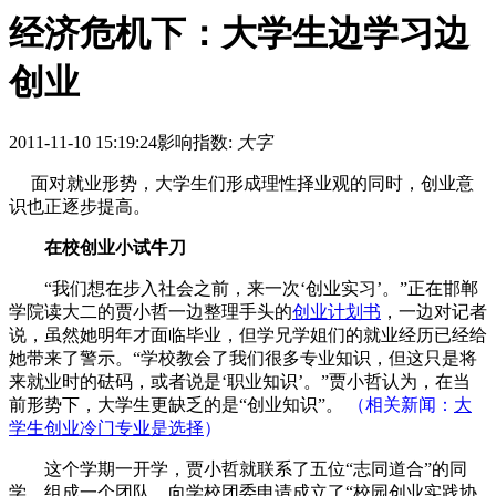
经济危机下：大学生边学习边
创业
2011-11-10 15:19:24
影响指数:
大字
面对就业形势，大学生们形成理性择业观的同时，创业意
识也正逐步提高。
在校创业小试牛刀
“我们想在步入社会之前，来一次‘创业实习’。”正在邯郸
学院读大二的贾小哲一边整理手头的
创业计划书
，一边对记者
说，虽然她明年才面临毕业，但学兄学姐们的就业经历已经给
她带来了警示。“学校教会了我们很多专业知识，但这只是将
来就业时的砝码，或者说是‘职业知识’。”贾小哲认为，在当
前形势下，大学生更缺乏的是“创业知识”。
（相关新闻：
大
学生创业冷门专业是选择
）
这个学期一开学，贾小哲就联系了五位“志同道合”的同
学，组成一个团队，向学校团委申请成立了“校园创业实践协