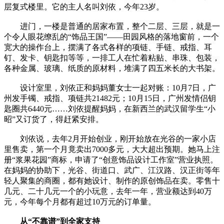
层复式楼里。它的主人名叫刘依，今年23岁。
进门，一楼是普通的居家布置，整个二层、三层，就是一
个令人眼花缭乱的“饰品王国”——田园风格的落地窗前，一个
宽大的操作台上，摆满了各式各样的项链、手链、戒指、耳
钉、发卡、钥匙扣等等，一排工人在忙着粘贴、串珠、包装，
各种金属、玻璃、纸质的原材料，堆满了四五米长的大书架。
设计室里，刘依正和妈妈董女士一起对账：10月7日，广
州发手镯、戒指、项链共21482元；10月15日，广州发情侣钥
匙圈共6440元……刘依提醒妈妈，在新西兰的武汉留学生“小
昭”又订货了，得赶紧安排。
刘依说，去年2月开始创业，刚开始放在光谷的一家小店
里售卖，第一个月竟卖出7000多元，大大超出预期。她马上注
册“浆果花园”商标，申请了“创意饰品设计工作室”营业执照。
在妈妈的协助下，光谷、街道口、武广、江汉路、汉正街等年
轻人聚集的商圈，都有她设计、制作的原创饰品在卖。零售十
几元、二十几元一个的小玩意，去年一年，营业额达到40万
元，今年每个月都有超过10万元的订单量。
从“不靠谱”到全家支持