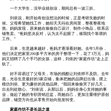
一个大学生，没毕业就创业，期间总有一波三折。
刘依说，刚开始有创业想法的时候，正是考研失败的时
候。父母希望她找工作，她却天天闷在房间里，整夜整夜地
熬。妈妈发现，原来她在偷偷自己设计、制作小饰品，联系店
铺售卖。“爸妈坚决反对，认为太不起眼了，催我找个靠谱的
工作。”
后来，生意越来越好，爸妈才逐渐看好她。去年5月份，
他们决定把家里200多平方米的房子整理一下，花了3万元，妈
妈又招聘了几个手巧的女孩，这样，刘依的“家庭作坊”走上正
轨了。
好不容易过了父母关，市场的残酷让刘依猝不及防。去年
底，光谷生意最好的3家店铺，集体把她的品牌赶出场，摆上
模仿刘依、更为廉价的其他品牌。“我回来偷偷哭了好几天，
出去到处散心。”刘依说，从那以后，妈妈全身心支持她的事
业，做起了她的专职营销总监，而她自己，更加注重维护原创
品牌，铺货方向也从零售开始向批发转变。
家庭作坊不是长远之道