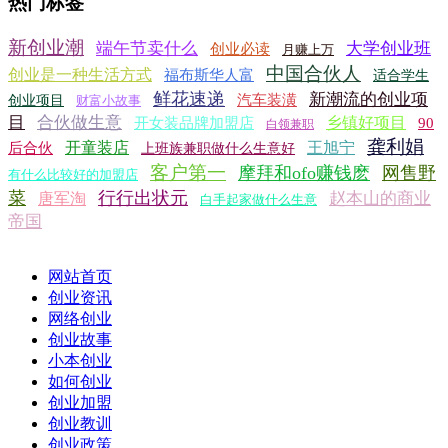
热门标签
新创业潮
端午节卖什么
大学创业班
创业必读
月赚上万
中国合伙人
创业是一种生活方式
福布斯华人富
适合学生
鲜花速递
新潮流的创业项
汽车装潢
创业项目
财富小故事
目
合伙做生意
乡镇好项目
开女装品牌加盟店
90
白领兼职
龚利娟
开童装店
王旭宁
后合伙
上班族兼职做什么生意好
客户第一
摩拜和ofo赚钱麽
网售野
有什么比较好的加盟店
菜
行行出状元
赵本山的商业
唐军淘
白手起家做什么生意
帝国
网站首页
创业资讯
网络创业
创业故事
小本创业
如何创业
创业加盟
创业教训
创业政策