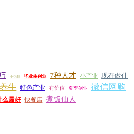
7种人才
巧
现在做什
小产业
毕业生创业
小馅饼
微信网购
后养牛
特色产业
有价值
夏季创业
煮饭仙人
什么最好
快餐店