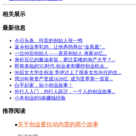
相关展示
最新信息
今日头条、抖音的创始人张一鸣
返乡创业养乳鸽，让他养鸽养出“金凤凰”...
一位90后创始人——喜茶创始人 身家40亿...
身价百亿的酱油老翁，赛过卖楼的地产大亨？...
即将来临的5G时代,创业者有哪些创业机会...
90后女大学生创业 李伊过上了很多女生向往的生...
用20年将资产变成1620亿, 成为世界第一首富...
白手起家，短小创业故事！
外行人入门，内行人跃迁，一个人的创业故事...
小本创业的9条赚钱经验
推荐阅读
关于创业要拉动内需的两个故事
●