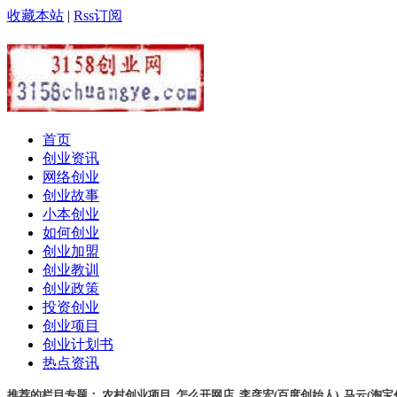
收藏本站
|
Rss订阅
首页
创业资讯
网络创业
创业故事
小本创业
如何创业
创业加盟
创业教训
创业政策
投资创业
创业项目
创业计划书
热点资讯
推荐的栏目专题：
农村创业项目
,
怎么开网店
,
李彦宏(百度创始人)
,
马云(淘宝