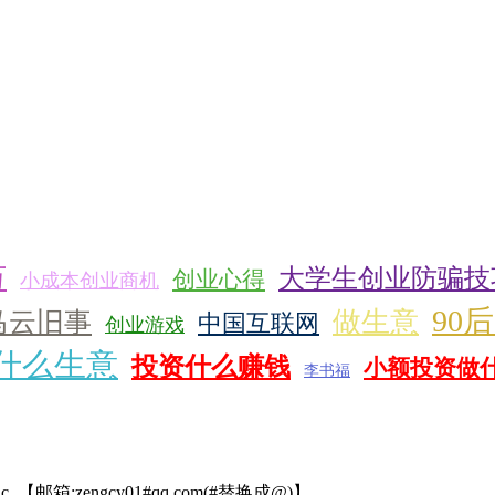
万
大学生创业防骗技
创业心得
小成本创业商机
90
做生意
马云旧事
中国互联网
创业游戏
什么生意
投资什么赚钱
小额投资做
李书福
c.
【邮箱:zengcy01#qq.com(#替换成@)】