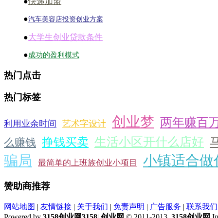
快递加盟
●
●
汽车美容店投资创业方案
大学生创业贷款条件
●
●
成功的盈利模式
热门点击
热门标签
创业梦
两年赚百
利用业余时间
艺术字设计
生活小区开什么店好
挣钱买卖
么赚钱
骗局
小镇适合做
最简单的上班族创业小项目
赞助商推荐
网站地图
|
友情链接
|
关于我们
|
免责声明
|
广告服务
|
联系我们
Powered by
3158创业网
3158
|
创业网
© 2011-2013.
3158创业网
In