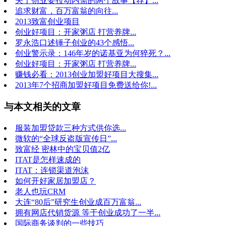
关于创业要拉动内需的两个故事【荐】...
追求财富，百万富翁的向往...
2013致富创业项目
创业好项目：开家粥店 打营养牌...
罗永浩口述锤子创业的43个感悟...
创业警示录：146年岁的诺基亚为何猝死？...
创业好项目：开家粥店 打营养牌...
赚钱必看：2013创业加盟好项目大搜集...
2013年7个招商加盟好项目免费送给你!...
与本文相关的文章
服装加盟贷款三种方式供你选...
微软的“全球反盗版宣传日”...
致富经 密林中的宝贝值2亿
ITAT是怎样速成的
ITAT：连锁渠道泡沫
如何开好家居加盟店？
老人也玩CRM
大连“80后”研究生创业成百万富翁...
拥有网店代销货源 等于创业成功了一半...
国际商务谈判的一些技巧