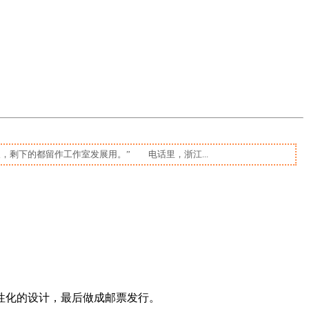
，剩下的都留作工作室发展用。” 电话里，浙江...
。
性化的设计，最后做成邮票发行。