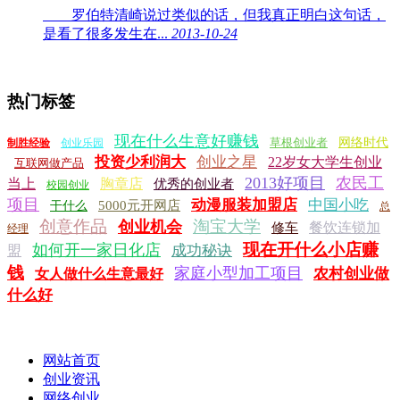
罗伯特清崎说过类似的话，但我真正明白这句话，
是看了很多发生在...
2013-10-24
热门标签
现在什么生意好赚钱
草根创业者
网络时代
制胜经验
创业乐园
投资少利润大
创业之星
22岁女大学生创业
互联网做产品
2013好项目
农民工
当上
胸章店
优秀的创业者
校园创业
项目
动漫服装加盟店
中国小吃
5000元开网店
干什么
总
创意作品
淘宝大学
创业机会
餐饮连锁加
修车
经理
现在开什么小店赚
如何开一家日化店
成功秘诀
盟
钱
家庭小型加工项目
农村创业做
女人做什么生意最好
什么好
网站首页
创业资讯
网络创业