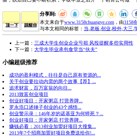
分享到:
本文来自于
www.3158chuangye.com
，由
315
顶一下
踩醒你
与本文相同的标签：
当
,
老板
,
创业
,
校外
,
大三
,
上一篇：
三成大学生创业企业亏损 风投提醒多些实用性
下一篇：
大学生毕业承包食堂当“伙夫”
小编超级推荐
成功的盈利模式，往往是自己原有资源的...
关于创业要拉动内需的两个故事【荐】...
追求财富，百万富翁的向往...
2013致富创业项目
创业好项目：开家粥店 打营养牌...
罗永浩口述锤子创业的43个感悟...
创业警示录：146年岁的诺基亚为何猝死？...
创业好项目：开家粥店 打营养牌...
赚钱必看：2013创业加盟好项目大搜集...
2013年7个招商加盟好项目免费送给你!...