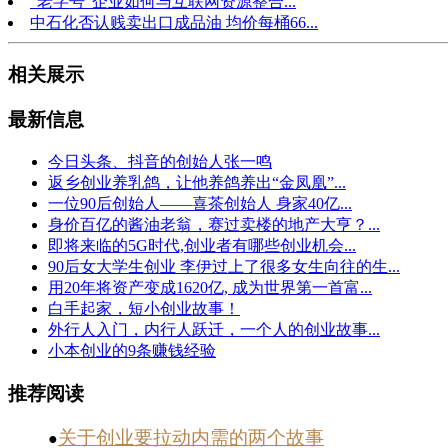
“老字号”企业如何与互联网资源整合...
中石化否认贱卖出口成品油 均价每桶66...
相关展示
最新信息
今日头条、抖音的创始人张一鸣
返乡创业养乳鸽，让他养鸽养出“金凤凰”...
一位90后创始人——喜茶创始人 身家40亿...
身价百亿的酱油老翁，赛过卖楼的地产大亨？...
即将来临的5G时代,创业者有哪些创业机会...
90后女大学生创业 李伊过上了很多女生向往的生...
用20年将资产变成1620亿, 成为世界第一首富...
白手起家，短小创业故事！
外行人入门，内行人跃迁，一个人的创业故事...
小本创业的9条赚钱经验
推荐阅读
关于创业要拉动内需的两个故事
●