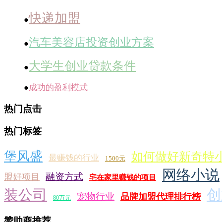
快递加盟
●
汽车美容店投资创业方案
●
大学生创业贷款条件
●
成功的盈利模式
●
热门点击
热门标签
堡风盛
如何做好新奇特
最赚钱的行业
1500元
网络小说
融资方式
盟好项目
宅在家里赚钱的项目
装公司
创
宠物行业
品牌加盟代理排行榜
80万元
赞助商推荐