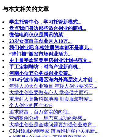
与本文相关的文章
学生托管中心，学习托管新模式
...
盘点我们身边那些适合创业的商机
...
微信电商仅仅是腾讯的菜
...
23岁女孩自主创业月入10万
...
我们创业吧 年检注册资本都不是事儿
...
“降门槛”激发市场创业活力
...
史上最受欢迎美甲店创业计划书范文
...
手工定制鞋坊：时尚产业新商机
...
河南小伙弃公务员创业卖菜
...
2014宁波市海曙区海内外高层次人才创
...
年轻人10大创业项目 年轻人创业要选它...
大学生创业要做有心人 学会借力而行...
重庆商人莫斯科摆地摊 甩卖服装鞋帽...
个人创业的四个95%
追求财富，百万富翁的向往...
营销案例分析：星巴克成功的秘密...
大学生创业是全球问题要加强创业教育...
CRM领域的钢琴家 谱写维护客户关系新...