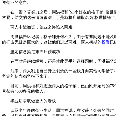
资创业的意向。
在一番辛苦努力之后，周洪福和他3个好友的格子铺“格世情缘
容易，结交的这份情谊很深，于是就将店铺取名为‘格世情缘’”
两人中途撤资，创业之路陷入两难
周洪福告诉记者，格子铺开张不久，由于有些问题不能及时
的打击无疑是巨大的，这让他们进退两难。两人初期的
投资
已
坚定信念挺过难关后获成功
在面对是继续经营，还是就此罢手的选择题时，周洪福坚定地
后来，两人利用自己身上剩余的一些钱并向其他同学借了将近
坚定的信念都坚持下来了。
目前，周洪福和刘志强两人的格子铺，已由刚开始时的75个改
月都有4000多元的收入。
毕业后争取做更大的老板
谈及半年多的创业生活，周洪福说，在收获了金钱的同时，也
验，以后自己要不断积累，争取毕业之后开一个销售公司做一