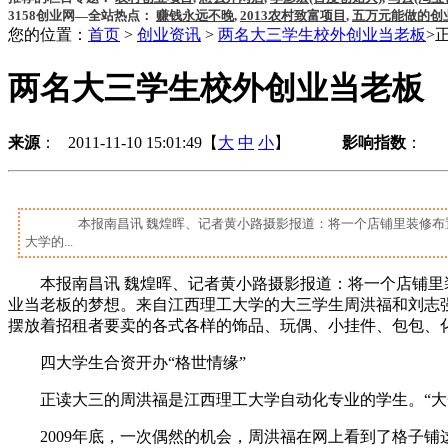
3158创业网—全站热点：
赚钱永远不晚
,
2013农村致富项目
,
五万元能做的创
您的位置：
首页
>
创业资讯
>
两名大三学生校外创业当老板
>
两名大三学生校外创业当老板
来源
： 2011-11-10 15:01:49【
大
中
小
】
影响指数
：
本报南昌讯 魏煌晖、记者黄小路摄影报道：将一个店铺里装修布置
大学的...
本报南昌讯 魏煌晖、记者黄小路摄影报道：将一个店铺里装
业当老板的梦想。来自江西理工大学的大三学生周洪福和刘志
摆放着招租者要卖的各式各样的饰品、玩偶、小挂件、包包、
四大学生合资开办“格世情缘”
正读大三的周洪福是江西理工大学自动化专业的学生。“大
2009年底，一次偶然的机会，周洪福在网上看到了格子铺