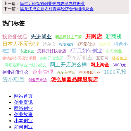
上一篇：
每年近65%的创业来自农民农村创业
下一篇：
黑龙江成立新农村青年经济合作组织总会
热门标签
开网店
新商机
先进就业
投资餐饮店
明星用钱去干嘛
日本人不爱创业
特色小
达尔文
4万元创业
喜之郎
投资秘方
2万元如何创业
吃加盟
怎样开好快餐店
农民创业
专业杀虫
乔布斯创业
赚钱的农民投资项目
如何开油漆店
互联网
硅谷创业
网上开店怎么样
网上淘金
3000元
网吧最新创业计划书范文
1000元投
企业管理
创业能做什么
汽车美容店
中国餐饮行业
资小项目
怎么加盟品牌服装店
创业无奇迹
网站首页
创业资讯
网络创业
创业故事
小本创业
如何创业