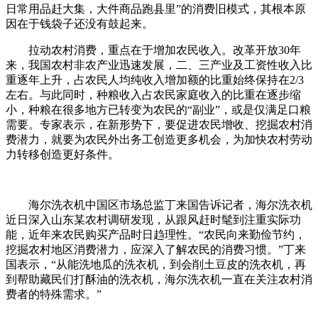
日常用品赶大集，大件商品跑县里”的消费旧模式，其根本原
因在于钱袋子还没有鼓起来。
拉动农村消费，重点在于增加农民收入。改革开放30年
来，我国农村非农产业迅速发展，二、三产业及工资性收入比
重逐年上升，占农民人均纯收入增加额的比重始终保持在2/3
左右。与此同时，种粮收入占农民家庭收入的比重在逐步缩
小，种粮在很多地方已转变为农民的“副业”，或是仅满足口粮
需要。专家表示，在新形势下，要促进农民增收、挖掘农村消
费潜力，就要为农民外出务工创造更多机会，为加快农村劳动
力转移创造更好条件。
海尔洗衣机中国区市场总监丁来国告诉记者，海尔洗衣机
近日深入山东某农村调研发现，从跟风赶时髦到注重实际功
能，近年来农民购买产品时日趋理性。“农民向来勤俭节约，
挖掘农村地区消费潜力，应深入了解农民的消费习惯。”丁来
国表示，“从能洗地瓜的洗衣机，到会削土豆皮的洗衣机，再
到帮助藏民们打酥油的洗衣机，海尔洗衣机一直在关注农村消
费者的特殊需求。”