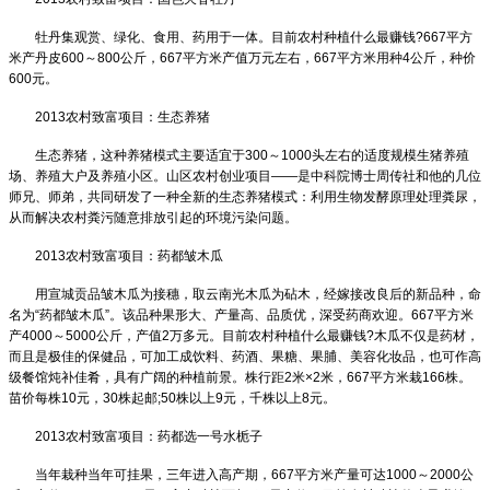
牡丹集观赏、绿化、食用、药用于一体。目前农村种植什么最赚钱
?667
平方
米产丹皮
600
～
800
公斤，
667
平方米产值万元左右，
667
平方米用种
4
公斤，种价
600
元。
2013
农村致富项目：生态养猪
生态养猪，这种养猪模式主要适宜于
300
～
1000
头左右的适度规模生猪养殖
场、养殖大户及养殖小区。山区农村创业项目
——
是中科院博士周传社和他的几位
师兄、师弟，共同研发了一种全新的生态养猪模式：利用生物发酵原理处理粪尿，
从而解决农村粪污随意排放引起的环境污染问题。
2013
农村致富项目：药都皱木瓜
用宣城贡品皱木瓜为接穗，取云南光木瓜为砧木，经嫁接改良后的新品种，命
名为
“
药都皱木瓜
”
。该品种果形大、产量高、品质优，深受药商欢迎。
667
平方米
产
4000
～
5000
公斤，产值
2
万多元。目前农村种植什么最赚钱
?
木瓜不仅是药材，
而且是极佳的保健品，可加工成饮料、药酒、果糖、果脯、美容化妆品，也可作高
级餐馆炖补佳肴，具有广阔的种植前景。株行距
2
米
×2
米，
667
平方米栽
166
株。
苗价每株
10
元，
30
株起邮
;50
株以上
9
元，千株以上
8
元。
2013
农村致富项目：药都选一号水栀子
当年栽种当年可挂果，三年进入高产期，
667
平方米产量可达
1000
～
2000
公