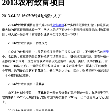
2013农村致富项目
2013-04-28 16:05:36
影响指数:
大字
2013
农村致富项目
有什么呢
?
农村
创业项目
不仅多而且还比较好做，但是要说
赚大钱的还真得细细比较一下，网络上总结下面这七个养殖种植项目是农村致富项
目，和大家一起分享！有需要创业的同仁可以考虑一下哦！
2013
农村致富项目：种植灵芝
在众多的种植项目中，灵芝种植项目受到了很多人的关注，不仅因为它的
投资
小、收益快，更重要的是灵芝种植的市场前景巨大，赚钱绝对没问题。现在种植什
么挣钱
?
众所周知，灵芝自古以来就被认为是吉祥、富贵、美好、长寿的象征，有
“
仙草
”
、
“
瑞草
”
之称，中华传统医学长期以来一直视为滋补强壮、固本扶正的珍贵
中草药。民间传说灵芝有起死回生、长生不老之功效。因此，选择灵芝种植绝对是
一个不错的创业选择。
2013
农村致富项目：蓝孔雀
山区农村创业项目
——
蓝孔雀是一种肉质鲜美的高档美味佳肴，市场每千克孔
雀肉售价
150-200
元
;
制作的孔雀标本国内每架售价
6000
元，出口价更高达
1
万元以
上。
2013
农村致富项目：国色天香牡丹