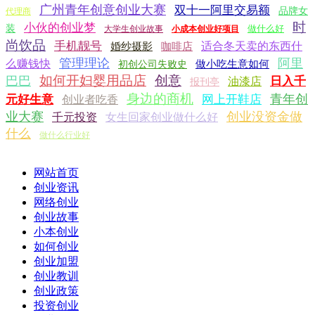
广州青年创意创业大赛
双十一阿里交易额
品牌女
代理商
时
小伙的创业梦
装
做什么好
大学生创业故事
小成本创业好项目
尚饮品
手机靓号
适合冬天卖的东西什
婚纱摄影
咖啡店
管理理论
阿里
么赚钱快
做小吃生意如何
初创公司失败史
如何开妇婴用品店
创意
巴巴
日入千
油漆店
报刊亭
身边的商机
青年创
元好生意
网上开鞋店
创业者吃香
业大赛
创业没资金做
千元投资
女生回家创业做什么好
什么
做什么行业好
网站首页
创业资讯
网络创业
创业故事
小本创业
如何创业
创业加盟
创业教训
创业政策
投资创业