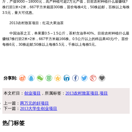
斤，产值
9000
～
18000
元，高产种植可超
2
万元产值，目前农村种植什么最赚钱
?
株行距
1
米
×2
米，
667
平方米栽苗
300
株，苗价每株
4
元，
50
株起邮，百株以上每株
3.5
元，量大可优惠。
2013
农村致富项目：红花大果油茶
中国油茶之王，单果重
0.5
～
1.5
公斤，茶籽含油率
40%
。目前农村种植什么最
赚钱
?
株行距
2
米
×2
米，
667
平方米栽
166
株。
0.5
公斤以上的样品果
40
元
/
个。苗价
每株
6
元，
30
株起邮
;50
株以上每株
5.5
元，千株以上每株
5
元。
分享到:
本文栏目：
创业项目
，所属标签：
2013农村致富项目
,
项目
上一篇：
两万元的好项目
下一篇：
2013大学生创业项目
热门标签