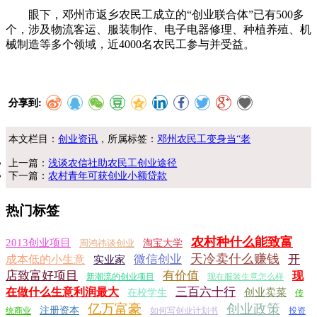
眼下，邓州市返乡农民工成立的“创业联合体”已有500多
个，涉及物流客运、服装制作、电子电器修理、种植养殖、机
械制造等多个领域，近4000名农民工参与并受益。
分享到:
本文栏目：
创业资讯
，所属标签：
邓州农民工变身当“老
上一篇：
浅谈农信社助农民工创业途径
下一篇：
农村青年可获创业小额贷款
热门标签
农村种什么能致富
2013创业项目
周鸿祎谈创业
淘宝大学
天冷卖什么赚钱
微信创业
开
成本低的小生意
实业家
店致富好项目
有价值
现
新潮流的创业项目
现在服装生意怎么样
三百六十行
在做什么生意利润最大
创业卖菜
在校学生
传
亿万富豪
创业政策
注册资本
统商业
如何写创业计划书
投资