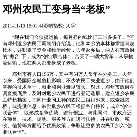
邓州农民工变身当“老板”
2011-11-10 15:01:44
影响指数:
大字
“现在我们合伙搞运输，每月挣的钱比打工时多多了。”河
南邓州返乡农民工周朝阳介绍说，他和本乡的李林都掌握驾驶
技术，并积累了资金和物流经验，去年返乡后，两人在市政府
的“撮合”下，成为“创业联合体”，合买了一辆大货车，从事物
流运输，现在两人都变身成了老板。
邓州市有人口156万，其中有54万人常年在外务工。去年
以来，受国际金融危机影响，不少农民工失业返乡，由于他们
掌握的技术单一，就业和创业难度较大。对此，邓州市政府在
调查摸底后，及时对返乡农民工进行登记造册，建立返乡农民
工特长档案，把同行业同工种的农民工组织起来，或牵线搭
桥，或提供信息，鼓励返乡农民工根据各自特长，成立“创业
联合体”，以形成竞争优势，进行创业。与此同时，市政府还
在项目、技术、场地、服务等方面进行扶持，并在财政、税
收、信贷等方面给予优惠政策，争取让更多的农民工加入“创
业联合体”。