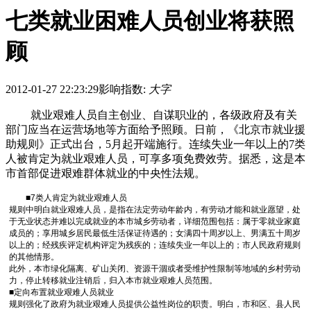
七类就业困难人员创业将获照
顾
2012-01-27 22:23:29
影响指数:
大字
就业艰难人员自主创业、自谋职业的，各级政府及有关
部门应当在运营场地等方面给予照顾。日前，《北京市就业援
助规则》正式出台，5月起开端施行。连续失业一年以上的7类
人被肯定为就业艰难人员，可享多项免费效劳。据悉，这是本
市首部促进艰难群体就业的中央性法规。
■7类人肯定为就业艰难人员
规则中明白就业艰难人员，是指在法定劳动年龄内，有劳动才能和就业愿望，处
于无业状态并难以完成就业的本市城乡劳动者，详细范围包括：属于零就业家庭
成员的；享用城乡居民最低生活保证待遇的；女满四十周岁以上、男满五十周岁
以上的；经残疾评定机构评定为残疾的；连续失业一年以上的；市人民政府规则
的其他情形。
此外，本市绿化隔离、矿山关闭、资源干涸或者受维护性限制等地域的乡村劳动
力，停止转移就业注销后，归入本市就业艰难人员范围。
■定向布置就业艰难人员就业
规则强化了政府为就业艰难人员提供公益性岗位的职责。明白，市和区、县人民