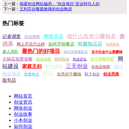
上一篇：
揭露创业网站骗局：“创业项目”是这样坑人的
下一篇：
王利芬自曝最惨痛的创业教训
热门标签
做什么投资小赚钱多
肯
网络开店
记者调查
创业商机
德基
电脑饰品店
如何开快餐店
网上开店怎么样
优惠政策
最热门的好项目
雇人排队
如何加盟服装店
当今社会什么最赚钱
网
火锅店加盟攻略
创业游戏
我想创业
老干妈陶华碧
职业定位
站建设
三无创业
家庭主妇
冷门
梦想成真
化妆品电商
腾讯
创业项目
投资热点
生意好不赚钱
鞋子创业
创业思路
面包店
网站首页
创业资讯
网络创业
创业故事
小本创业
如何创业