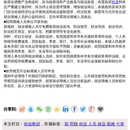
政府在调整产业构造时，应当统筹谐和产业政策与就业政策；布置政府
投资
和肯
定严重建立项目时，应当停止就业需求预测，增加就业岗位；各级政府及有关部
门应当依据经济社会开展情况和就业援助需求，经过投资、购置等方式开发合适
就业艰难人员的公益性岗位，定向布置就业艰难人员就业。
■招用艰难人员单位可获补贴
按规则，就业艰难人员可免费取得就业咨询、职业指导、职业培训、创业培训、
职业技艺审定、职业引见、档案管理等专业化效劳。
同时，对自主创业、自谋职业的，依照国度和本市有关规则享用停业税、个人所
得税等税费减免，贷款贴息，养老、医疗、失业等社会保险补贴，各级人民政府
及有关部门应当在运营场地等方面给予照顾；灵敏就业的，依照国度和本市有关
规则享用养老、医疗、失业等社会保险补贴。
而用人单位招用就业艰难人员的，则可依照国度和本市有关规则享用停业税、企
业所得税等税费减免，贷款贴息，养老、医疗、失业等社会保险补贴和岗位补
贴。
■效劳规范不达标艰难人员可申述
规则中还增强了对相应罚则的制定。包括初次提出，公共就业效劳机构未依照效
劳规范提供就业援助效劳，损害就业艰难人员合法权益的，就业艰难人员有权向
所在区、县人力资源和社会保证行政部门提出申述。
分享到:
本文栏目：
创业教训
，所属标签：
获
,
照顾
,
创业
,
人员
,
就业
,
困难
,
七类