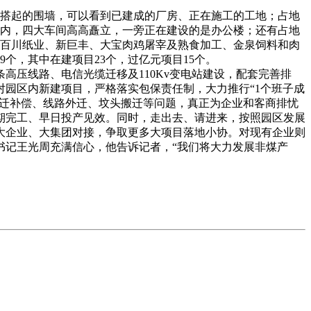
区搭起的围墙，可以看到已建成的厂房、正在施工的工地；占地
目区内，四大车间高高矗立，一旁正在建设的是办公楼；还有占地
而百川纸业、新巨丰、大宝肉鸡屠宰及熟食加工、金泉饲料和肉
个，其中在建项目23个，过亿元项目15个。
高压线路、电信光缆迁移及110Kv变电站建设，配套完善排
园区内新建项目，严格落实包保责任制，大力推行“1个班子成
拆迁补偿、线路外迁、坟头搬迁等问题，真正为企业和客商排忧
期完工、早日投产见效。同时，走出去、请进来，按照园区发展
大企业、大集团对接，争取更多大项目落地小协。对现有企业则
书记王光周充满信心，他告诉记者，“我们将大力发展非煤产