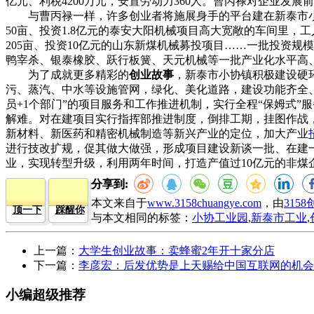
亿元、利税4200万元，安置劳动力360人。曹丙禄对企业发
与曹丙禄一样，许多创业者将施展身手的平台建在新泰市小协
50亩、投资1.8亿元的泰安大阳机械项目高大宽敞的车间里，
205亩、投资10亿元的山东新煤机械募投项目……一批投资
鸭宰杀、银泰橡胶、跃行板簧、天元机械等一批产业化水平高、
为了成就更多精彩的
创业故事
，新泰市小协镇积极建设硬环
污、蒸汽、中水等设施管网，绿化、美化道路，建设功能齐全
员+1个部门”的项目服务和工作推进机制，实行全程“保姆式
解难。对在建项目实行指挥部推进制度，倒排工期，挂图作战
新材料、新医药和精密机械制造等新兴产业的定位，加大产业
进行技改扩规，促其做大做强，形成项目建设新谈一批、在建
业，实现转型升级，利用两年时间，打造产值过10亿元的非煤企
分享到:
本文来自于
www.3158chuangye.com
，由
315
顶一下
踩醒你
与本文相同的标签：
小协工业园
,
新泰市工业
,
上一篇：
大学生创业故事：卖蜂蜜2年开十家分店
下一篇：
李彦宏：后发优势是上天赐给中国互联网的机会
小编超级推荐