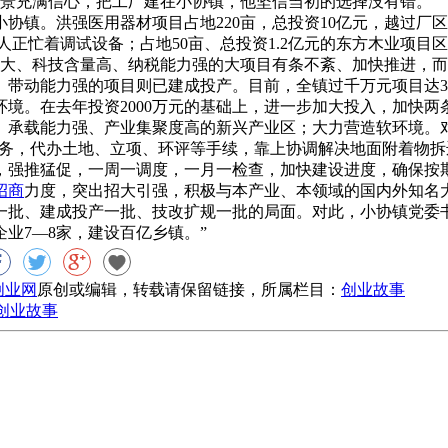
展前景充满信心，把工厂建在小协镇，他坚信当初的选择没有错。
镇。洪强医用器材项目占地220亩，总投资10亿元，越过厂
工人正忙着调试设备；占地50亩、总投资1.2亿元的东方木业项
规模大、科技含量高、纳税能力强的大项目有条不紊、加快推进，
带动能力强的项目则已建成投产。目前，全镇过千万元项目达39
境。在去年投资2000万元的基础上，进一步加大投入，加快两条
、承载能力强、产业集聚度高的新兴产业区；大力营造软环境。对
”服务，代办土地、立项、环评等手续，靠上协调解决地面附着物
，强推猛促，一周一调度，一月一检查，加快建设进度，确保按
招商
力度，突出招大引强，积极与本产业、本领域的国内外知名
一批、建成投产一批、技改扩规一批的局面。对此，小协镇党委
业7—8家，建设百亿乡镇。”
8创业网
原创或编辑，转载请保留链接，所属栏目：
创业故事
创业故事