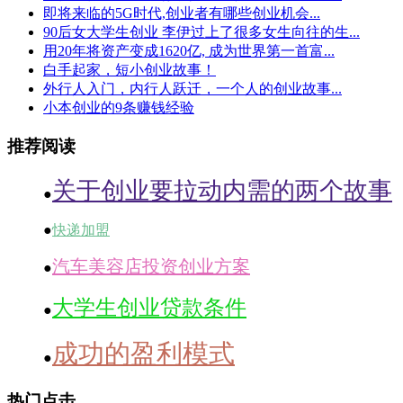
即将来临的5G时代,创业者有哪些创业机会...
90后女大学生创业 李伊过上了很多女生向往的生...
用20年将资产变成1620亿, 成为世界第一首富...
白手起家，短小创业故事！
外行人入门，内行人跃迁，一个人的创业故事...
小本创业的9条赚钱经验
推荐阅读
关于创业要拉动内需的两个故事
●
●
快递加盟
汽车美容店投资创业方案
●
大学生创业贷款条件
●
成功的盈利模式
●
热门点击