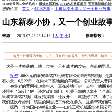
3158创业网—全站热点：
赚钱永远不晚
,
2013农村致富项目
,
五万元能做的创
您的位置：
首页
>
创业故事
>
山东新泰小协，又一个创业故事
山东新泰小协，又一个创业故
来源
： 2013-07-28 23:14:18【
大
中
小
】
影响指数
：
这是一片瘠薄的土地，过去，只有成片的坟头、杂乱的野草。如今，
这是一片瘠薄的土地，过去，只有成片的坟头、杂乱的野草
投资
1.06亿元的泰安新铭路机械有限公司精密铸锻项目
石小景。6月22日，在尚未平整地面的车间里，公司负责人曹
40多岁的曹丙禄10多年来一直在外地打拼，去年，他回乡
环境有了深刻了解，还对政府部门、机关干部的形象有了全新
里成立新铭路项目建设指挥部，还没开工，就垫好了路，通了
我们还没考虑到，镇里的同志把工作做在前头，提前帮我们解
据悉，作为国内500强企业——山推工程机械股份有限公司的