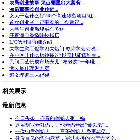
农民创业故事 菜苗棚里出大富翁
...
90后董事长创业传奇
...
女人干点什么好?48个高速致富项目!狂...
首次创业者一定要看的十条建议...
大学生创业离现实有多远
开家满口香怪味烧烤店
L/C信用证详细介绍
大学生勤工俭学四大热门 教你学会创收...
在小区开什么店挣钱?小投资也能赚到宝...
民间工艺长成市场宠儿 "布老虎"一年赚...
懒人最佳理财方案
超女理财三大纪律！
相关展示
最新信息
今日头条、抖音的创始人张一鸣
返乡创业养乳鸽，让他养鸽养出“金凤凰”...
一位90后创始人——喜茶创始人 身家40亿...
身价百亿的酱油老翁，赛过卖楼的地产大亨？...