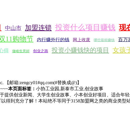
投资什么项目赚钱
现
目
加盟连锁
中山市
双11购物节
百万
内行赚外行的钱
网上收废
哪些最能赚钱
投资小赚钱快的项目
女孩
心得
创业之路
做啥生意好
c.
【邮箱:zengcy01#qq.com(#替换成@)】
. ~~~
本页面标签：
小协工业园,新泰市工业,创业故事
于提供创业新闻、大学生创业故事、小本创业好项目、适合年轻
可以得到充分了解！本站绝不等同于3158加盟网之类的商业类型