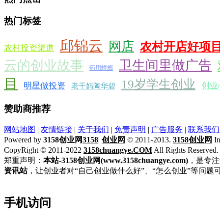
热门标签
邱锦云
网店
农村开店好项
农村投资渠道
云的创业故事
卫生间里做广告
药用蟑螂
目
19岁学生创业
明星做投资
创业
老干妈陶华碧
赞助商推荐
网站地图
|
友情链接
|
关于我们
|
免责声明
|
广告服务
|
联系我们
Powered by
3158创业网
3158
|
创业网
© 2011-2013.
3158创业网
In
CopyRight © 2011-2022
3158chuangye.COM
All Rights Reserved
郑重声明：
本站-3158创业网(www.3158chuangye.com)
，是专注
资讯站
，让创业者对“自己创业做什么好”、“怎么创业”等问题
手机访问