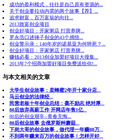
成功的盈利模式，往往是自己原有资源的...
关于创业要拉动内需的两个故事【荐】...
追求财富，百万富翁的向往...
2013致富创业项目
创业好项目：开家粥店 打营养牌...
罗永浩口述锤子创业的43个感悟...
创业警示录：146年岁的诺基亚为何猝死？...
创业好项目：开家粥店 打营养牌...
赚钱必看：2013创业加盟好项目大搜集...
2013年7个招商加盟好项目免费送给你!...
与本文相关的文章
大学生创业故事：卖蜂蜜2年开十家分店
...
马云创业的法律经
...
民营老板十年创业总结：毫不励志 绝对厚
...
80后放弃高薪工作 开网店年售1亿
...
80后的创业艰辛--青春无悔...
80后创业故事 去俄罗斯种蘑菇
...
下岗大哥的创业故事，做代理一年赚80万
...
不到两年赚来百万的创业故事！怎样开好
...