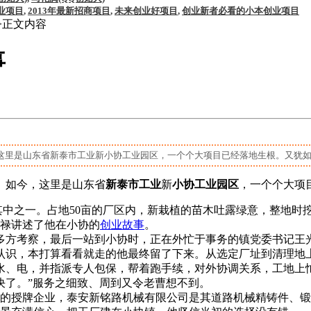
业项目
,
2013年最新招商项目
,
未来创业好项目
,
创业新者必看的小本创业项目
>正文内容
事
这里是山东省新泰市工业新小协工业园区，一个个大项目已经落地生根。又犹如
。如今，这里是山东省
新泰市工业
新
小协工业园区
，一个个大项
是其中之一。占地50亩的厂区内，新栽植的苗木吐露绿意，整地
丙禄讲述了他在小协的
创业故事
。
多方考察，最后一站到小协时，正在外忙于事务的镇党委书记王
认识，本打算看看就走的他最终留了下来。从选定厂址到清理地上
水、电，并指派专人包保，帮着跑手续，对外协调关系，工地上
决了。”服务之细致、周到又令老曹想不到。
授牌企业，泰安新铭路机械有限公司是其道路机械精铸件、锻件