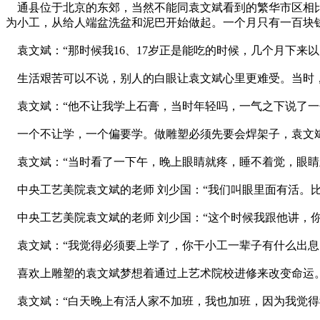
通县位于北京的东郊，当然不能同袁文斌看到的繁华市区相比
为小工，从给人端盆洗盆和泥巴开始做起。一个月只有一百块
袁文斌：“那时候我16、17岁正是能吃的时候，几个月下来
生活艰苦可以不说，别人的白眼让袁文斌心里更难受。当时
袁文斌：“他不让我学上石膏，当时年轻吗，一气之下说了一
一个不让学，一个偏要学。做雕塑必须先要会焊架子，袁文
袁文斌：“当时看了一下午，晚上眼睛就疼，睡不着觉，眼睛
中央工艺美院袁文斌的老师 刘少国：“我们叫眼里面有活。比
中央工艺美院袁文斌的老师 刘少国：“这个时候我跟他讲，你
袁文斌：“我觉得必须要上学了，你干小工一辈子有什么出息
喜欢上雕塑的袁文斌梦想着通过上艺术院校进修来改变命运。
袁文斌：“白天晚上有活人家不加班，我也加班，因为我觉得