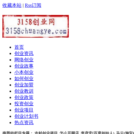
收藏本站
|
Rss订阅
首页
创业资讯
网络创业
创业故事
小本创业
如何创业
创业加盟
创业教训
创业政策
投资创业
创业项目
创业计划书
热点资讯
推荐的栏目专题：
农村创业项目
,
怎么开网店
,
李彦宏(百度创始人)
,
马云(淘宝