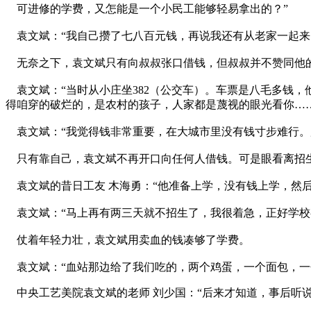
可进修的学费，又怎能是一个小民工能够轻易拿出的？”
袁文斌：“我自己攒了七八百元钱，再说我还有从老家一起来的，
无奈之下，袁文斌只有向叔叔张口借钱，但叔叔并不赞同他
袁文斌：“当时从小庄坐382（公交车）。车票是八毛多钱
得咱穿的破烂的，是农村的孩子，人家都是蔑视的眼光看你……
袁文斌：“我觉得钱非常重要，在大城市里没有钱寸步难行。
只有靠自己，袁文斌不再开口向任何人借钱。可是眼看离招生期
袁文斌的昔日工友 木海勇：“他准备上学，没有钱上学，然后
袁文斌：“马上再有两三天就不招生了，我很着急，正好学校有义
仗着年轻力壮，袁文斌用卖血的钱凑够了学费。
袁文斌：“血站那边给了我们吃的，两个鸡蛋，一个面包，一
中央工艺美院袁文斌的老师 刘少国：“后来才知道，事后听