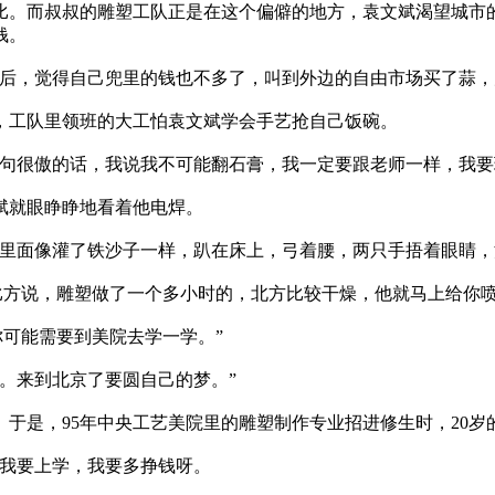
。而叔叔的雕塑工队正是在这个偏僻的地方，袁文斌渴望城市
钱。
以后，觉得自己兜里的钱也不多了，叫到外边的自由市场买了蒜，
，工队里领班的大工怕袁文斌学会手艺抢自己饭碗。
句很傲的话，我说我不可能翻石膏，我一定要跟老师一样，我要
斌就眼睁睁地看着他电焊。
里面像灌了铁沙子一样，趴在床上，弓着腰，两只手捂着眼睛，
方说，雕塑做了一个多小时的，北方比较干燥，他就马上给你喷
可能需要到美院去学一学。”
。来到北京了要圆自己的梦。”
于是，95年中央工艺美院里的雕塑制作专业招进修生时，20岁
我要上学，我要多挣钱呀。