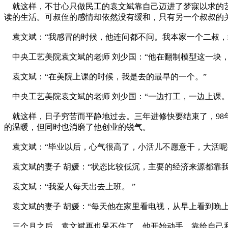
就这样，不甘心只做民工的袁文斌靠自己迈进了梦寐以求的艺
读的生活。可叔侄的感情却依然没有缓和，只有另一个叔叔的
袁文斌：“我感冒的时候，他连问都不问。我本家一个二叔，
中央工艺美院袁文斌的老师 刘少国：“他在翻制模型这一块
袁文斌：“在美院上课的时候，我是去的最早的一个。”
中央工艺美院袁文斌的老师 刘少国：“一边打工，一边上课。
就这样，日子穷苦而平静地过去。三年进修快要结束了，98年
的温暖，但同时也消磨了他创业的锐气。
袁文斌：“毕业以后，心气很高了，小活儿不愿意干，大活呢
袁文斌的妻子 胡媛：“状态比较低沉，主要的经济来源都靠我
袁文斌：“我爱人每天出去上班。 ”
袁文斌的妻子 胡媛：“每天他在家里看电视，从早上看到晚上
三个月之后，袁文斌再也呆不住了。他开始动手，靠给自己