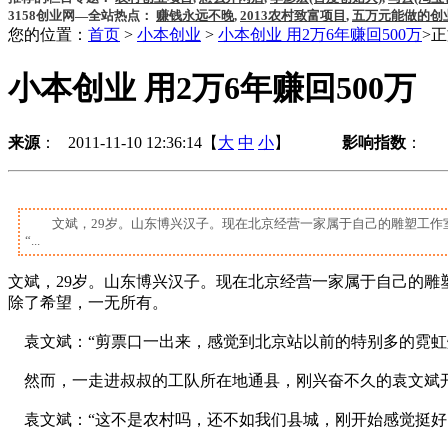
3158创业网—全站热点：
赚钱永远不晚
,
2013农村致富项目
,
五万元能做的创
您的位置：
首页
>
小本创业
>
小本创业 用2万6年赚回500万
>
小本创业 用2万6年赚回500万
来源
： 2011-11-10 12:36:14【
大
中
小
】
影响指数
：
文斌，29岁。山东博兴汉子。现在北京经营一家属于自己的雕塑工作
“...
文斌，29岁。山东博兴汉子。现在北京经营一家属于自己的
除了希望，一无所有。
袁文斌：“剪票口一出来，感觉到北京站以前的特别多的霓虹
然而，一走进叔叔的工队所在地通县，刚兴奋不久的袁文斌
袁文斌：“这不是农村吗，还不如我们县城，刚开始感觉挺好