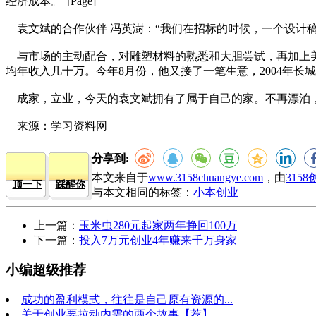
经济成本。”[Page]
袁文斌的合作伙伴 冯英澍：“我们在招标的时候，一个设计
与市场的主动配合，对雕塑材料的熟悉和大胆尝试，再加上美
均年收入几十万。今年8月份，他又接了一笔生意，2004年长
成家，立业，今天的袁文斌拥有了属于自己的家。不再漂泊
来源：学习资料网
分享到:
本文来自于
www.3158chuangye.com
，由
315
顶一下
踩醒你
与本文相同的标签：
小本创业
上一篇：
玉米虫280元起家两年挣回100万
下一篇：
投入7万元创业4年赚来千万身家
小编超级推荐
成功的盈利模式，往往是自己原有资源的...
关于创业要拉动内需的两个故事【荐】...