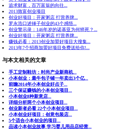
追求财富，百万富翁的向往...
2013致富创业项目
创业好项目：开家粥店 打营养牌...
罗永浩口述锤子创业的43个感悟...
创业警示录：146年岁的诺基亚为何猝死？...
创业好项目：开家粥店 打营养牌...
赚钱必看：2013创业加盟好项目大搜集...
2013年7个招商加盟好项目免费送给你!...
与本文相关的文章
手工定制鞋坊：时尚产业新商机
...
小本创业：最牛包子铺一年卖出3个亿
...
前瞻2014年小本创业好点子
...
三个保证赚钱的小本创业项目
...
小本创业8种新意店
...
详细分析两个小本创业项目
...
创业新者必看 22个小本创业项目
...
小本创业好项目：创意包装店
...
5个适合小本创业的项目
...
品读小本创业故事 学习婴儿用品店经营
...