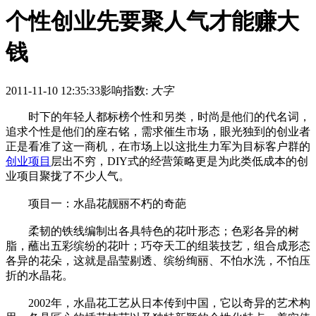
个性创业先要聚人气才能赚大
钱
2011-11-10 12:35:33
影响指数:
大字
时下的年轻人都标榜个性和另类，时尚是他们的代名词，
追求个性是他们的座右铭，需求催生市场，眼光独到的创业者
正是看准了这一商机，在市场上以这批生力军为目标客户群的
创业项目
层出不穷，DIY式的经营策略更是为此类低成本的创
业项目聚拢了不少人气。
项目一：水晶花靓丽不朽的奇葩
柔韧的铁线编制出各具特色的花叶形态；色彩各异的树
脂，蘸出五彩缤纷的花叶；巧夺天工的组装技艺，组合成形态
各异的花朵，这就是晶莹剔透、缤纷绚丽、不怕水洗，不怕压
折的水晶花。
2002年，水晶花工艺从日本传到中国，它以奇异的艺术构