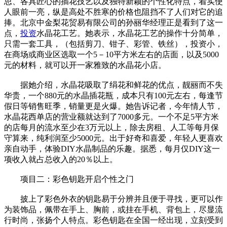
思、各具匠心的插花技艺以及独特新颖的个性化特点，着实使
人眼前一亮，纵是高处不胜寒的价格也阻挡不了人们对它的追
捧。北京中金梨花贸易有限公司的孙丽华经理正是看到了这一
点，
投资
水晶花工艺。她表示，水晶花工艺的操作十分简单，
只需一套工具，（包括剪刀、钳子、彩管、铁丝），投资小，
在商场或商业区选取一个5－10平方米左右的店面，以及5000
元的材料，就可以开一家雅致的水晶花小店。
据她介绍，水晶花吸取了绢花和鲜花的优点，靓丽而不失
华贵，一个880元的水晶插花瓶，成本只有100元左右，每逢节
假日等销售旺季，销量更是火爆。她告诉记者，今年情人节，
水晶花西单店的营业额就达到了7000多元。一个不足5平方米
的店每月的流水至少在3万元以上，除去房租、人工等每月保
守算来，纯利润至少5000元。出于好奇和喜爱，年轻人更喜欢
亲自动手，体验DIY水晶制品的乐趣。据悉，每月仅DIY这一
项收入就占总收入的20％以上。
项目二：彩色钥匙开启个性之门
披上了彩色外衣的钥匙易于分辨并且便于寻找，更可以作
为装饰品，佩带在手上、胸前，或挂在手机、背包上，尽显流
行时尚，张扬个人特点。彩色钥匙在全国一经出现，立刻受到