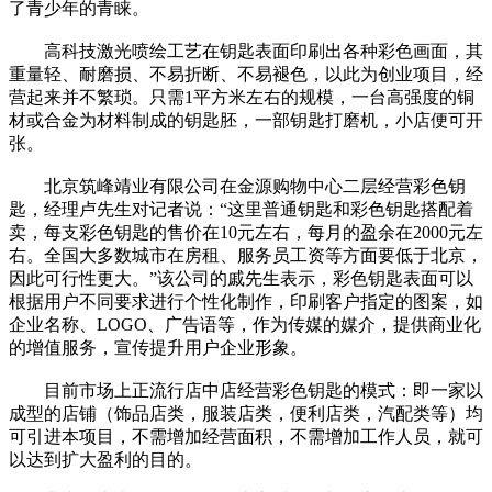
了青少年的青睐。
高科技激光喷绘工艺在钥匙表面印刷出各种彩色画面，其
重量轻、耐磨损、不易折断、不易褪色，以此为创业项目，经
营起来并不繁琐。只需1平方米左右的规模，一台高强度的铜
材或合金为材料制成的钥匙胚，一部钥匙打磨机，小店便可开
张。
北京筑峰靖业有限公司在金源购物中心二层经营彩色钥
匙，经理卢先生对记者说：“这里普通钥匙和彩色钥匙搭配着
卖，每支彩色钥匙的售价在10元左右，每月的盈余在2000元左
右。全国大多数城市在房租、服务员工资等方面要低于北京，
因此可行性更大。”该公司的戚先生表示，彩色钥匙表面可以
根据用户不同要求进行个性化制作，印刷客户指定的图案，如
企业名称、LOGO、广告语等，作为传媒的媒介，提供商业化
的增值服务，宣传提升用户企业形象。
目前市场上正流行店中店经营彩色钥匙的模式：即一家以
成型的店铺（饰品店类，服装店类，便利店类，汽配类等）均
可引进本项目，不需增加经营面积，不需增加工作人员，就可
以达到扩大盈利的目的。