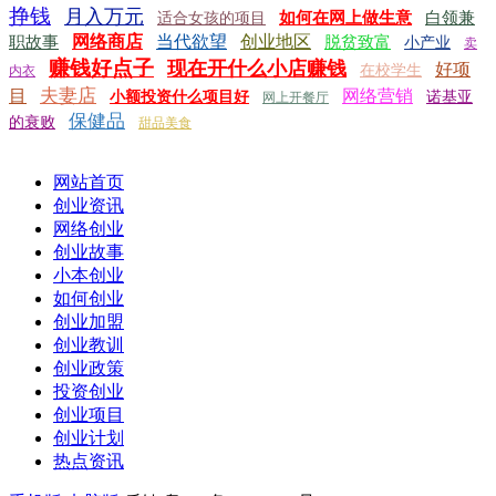
挣钱
月入万元
如何在网上做生意
白领兼
适合女孩的项目
网络商店
当代欲望
创业地区
职故事
脱贫致富
小产业
卖
赚钱好点子
现在开什么小店赚钱
好项
在校学生
内衣
夫妻店
目
网络营销
小额投资什么项目好
诺基亚
网上开餐厅
保健品
的衰败
甜品美食
网站首页
创业资讯
网络创业
创业故事
小本创业
如何创业
创业加盟
创业教训
创业政策
投资创业
创业项目
创业计划
热点资讯