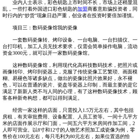
业内人士表示，彩色钥匙上市时间不长，市场上还稍显混
乱，一些打着外国进口彩色钥匙的
加盟
商蓄意欺骗投资者，同
时行内的“炒货”现象日趋严重，创业者在投资时要倍加谨慎。
项目三：数码瓷像馆我的瓷像
一套数码瓷像转、烤印设备、一台电脑、一台扫描仪、一
台打印机，加工人员无技术要求，仅需会简单操作电脑，流动
资金3000元，就可以开一家数码瓷像馆。
这种数码瓷像馆，利用现代化高科技数码技术，把照片或
画像转印、烤印到瓷器上，克服了传统瓷像工艺繁琐、画面模
糊、易褪色等诸多缺点，做出的瓷像比照片效果好，永不褪
色，可以在普通的瓷片、瓷盘等瓷器上印制，而最主要的是它
满足了新新人类不与人同的心理，有了这种数码瓷像技术，顾
客各种新奇构想，都可以得到满足。
经营一家这样的店面，只需投入1.5万元左右，其中包括
房租，有关审批费用、设备配置、人员工资等。一间十几平方
米的店面作展示厅和门面，一间五六平方米房间作加工间，2
人即可营业。以8寸和12寸的人物艺术照加工成瓷像为例，零
售价在100元左右，每只毛利为80元左右，如果位置选的恰