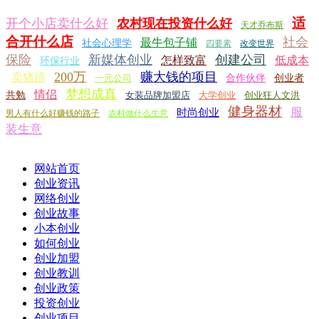
适
开个小店卖什么好
农村现在投资什么好
天才乔布斯
合开什么店
社会
最牛包子铺
社会心理学
四要素
改变世界
保险
新媒体创业
创建公司
怎样致富
低成本
环保行业
200万
赚大钱的项目
卖猪蹄
一元公司
合作伙伴
创业者
梦想成真
情侣
共勉
女装品牌加盟店
大学创业
创业狂人文洪
健身器材
服
时尚创业
男人有什么好赚钱的路子
农村做什么生意
装生意
网站首页
创业资讯
网络创业
创业故事
小本创业
如何创业
创业加盟
创业教训
创业政策
投资创业
创业项目