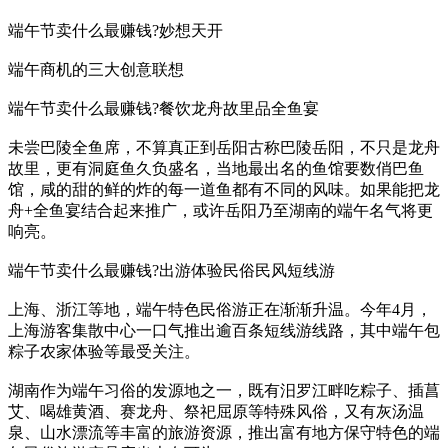
端午节卖什么最赚钱?妙想天开
端午商机的三大创意联想
端午节卖什么最赚钱?餐饮龙舟故里品全鱼宴
未尝巴陵全鱼席，不算真正到岳阳古称巴陵岳阳，不只是龙舟
故里，更有洞庭鱼久负盛名，当地最出名的鱼馆要数俏巴鱼
馆，咸的甜的鲜的炸的每一道鱼都有不同的风味。如果能把龙
舟+全鱼宴结合起来推广，或许岳阳乃至湖南的端午名气将更
响亮。
端午节卖什么最赚钱?出游体验民俗民风短线游
上海、浙江等地，端午特色民俗游正在渐渐升温。今年4月，
上海游客集散中心一口气推出逾百条短线游线路，其中端午包
粽子农家体验等最受关注。
湖南作为端午习俗的发源地之一，既有汨罗江畔吃粽子、插菖
艾、喝雄黄酒、赛龙舟、祭祀屈原等特殊风俗，又有灰汤温
泉、山水漂流等丰富的旅游资源，推出富有地方保守特色的端