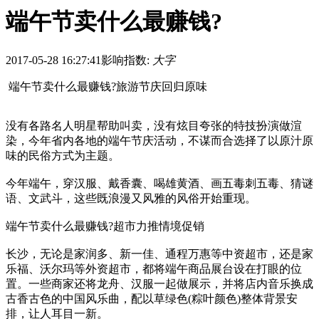
端午节卖什么最赚钱?
2017-05-28 16:27:41
影响指数:
大字
端午节卖什么最赚钱?旅游节庆回归原味
没有各路名人明星帮助叫卖，没有炫目夸张的特技扮演做渲
染，今年省内各地的端午节庆活动，不谋而合选择了以原汁原
味的民俗方式为主题。
今年端午，穿汉服、戴香囊、喝雄黄酒、画五毒刺五毒、猜谜
语、文武斗，这些既浪漫又风雅的风俗开始重现。
端午节卖什么最赚钱?超市力推情境促销
长沙，无论是家润多、新一佳、通程万惠等中资超市，还是家
乐福、沃尔玛等外资超市，都将端午商品展台设在打眼的位
置。一些商家还将龙舟、汉服一起做展示，并将店内音乐换成
古香古色的中国风乐曲，配以草绿色(粽叶颜色)整体背景安
排，让人耳目一新。