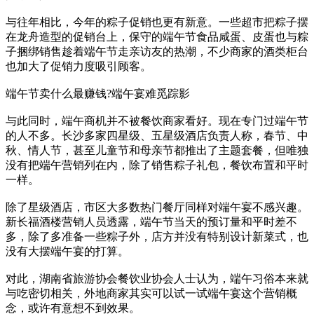
与往年相比，今年的粽子促销也更有新意。一些超市把粽子摆
在龙舟造型的促销台上，保守的端午节食品咸蛋、皮蛋也与粽
子捆绑销售趁着端午节走亲访友的热潮，不少商家的酒类柜台
也加大了促销力度吸引顾客。
端午节卖什么最赚钱?端午宴难觅踪影
与此同时，端午商机并不被餐饮商家看好。现在专门过端午节
的人不多。长沙多家四星级、五星级酒店负责人称，春节、中
秋、情人节，甚至儿童节和母亲节都推出了主题套餐，但唯独
没有把端午营销列在内，除了销售粽子礼包，餐饮布置和平时
一样。
除了星级酒店，市区大多数热门餐厅同样对端午宴不感兴趣。
新长福酒楼营销人员透露，端午节当天的预订量和平时差不
多，除了多准备一些粽子外，店方并没有特别设计新菜式，也
没有大摆端午宴的打算。
对此，湖南省旅游协会餐饮业协会人士认为，端午习俗本来就
与吃密切相关，外地商家其实可以试一试端午宴这个营销概
念，或许有意想不到效果。