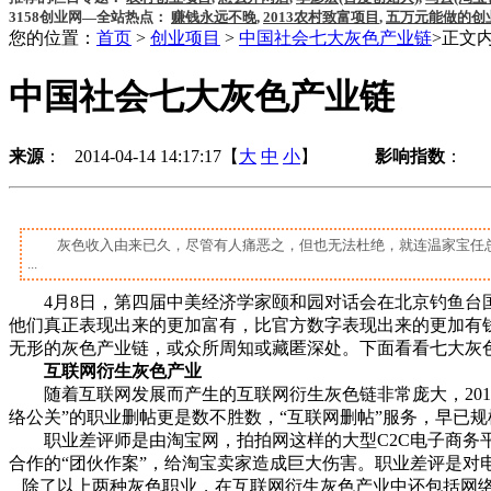
3158创业网—全站热点：
赚钱永远不晚
,
2013农村致富项目
,
五万元能做的创
您的位置：
首页
>
创业项目
>
中国社会七大灰色产业链
>正文
中国社会七大灰色产业链
来源
： 2014-04-14 14:17:17【
大
中
小
】
影响指数
：
灰色收入由来已久，尽管有人痛恶之，但也无法杜绝，就连温家宝任
...
4月8日，第四届中美经济学家颐和园对话会在北京钓鱼台国宾馆
他们真正表现出来的更加富有，比官方数字表现出来的更加有
无形的灰色产业链，或众所周知或藏匿深处。下面看看七大灰
互联网衍生灰色产业
随着互联网发展而产生的互联网衍生灰色链非常庞大，2012
络公关”的职业删帖更是数不胜数，“互联网删帖”服务，早已
职业差评师是由淘宝网，拍拍网这样的大型C2C电子商务平
合作的“团伙作案”，给淘宝卖家造成巨大伤害。职业差评是对
除了以上两种灰色职业，在互联网衍生灰色产业中还包括网络