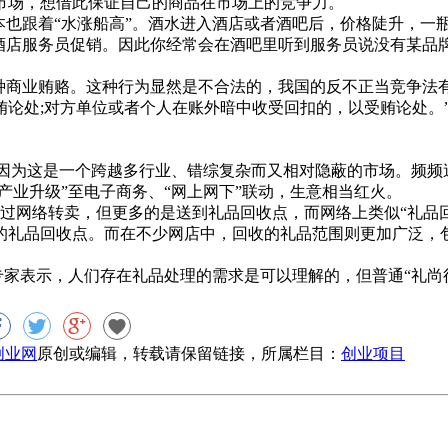
市场，想借此保证自己的商品在市场上的竞争力。
也跟着“水涨船高”。酒水进入酒店或者酒吧后，价格陡升，一
酒店服务员促销。因此你经常会在酒吧里听到服务员说没有某品
商业贿赂。这种行为显然是不合法的，我国的反不正当竞争法有
论处;对方单位或者个人在账外暗中收受回扣的，以受贿论处。”
，因为这是一个跨越多行业、错综复杂而又相对隐蔽的市场。频频
产业升级”至电子商务、“网上网下”联动，生意相当红火。
是通过网络转卖，但更多的是送到礼品回收点，而网络上类似“礼品
的礼品回收点。而在不少网店中，回收的礼品范围则更加广泛，
家表示，人们存在礼品处理的需求是可以理解的，但普通“礼尚
8创业网
原创或编辑，转载请保留链接，所属栏目：
创业项目