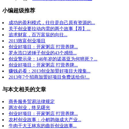
小编超级推荐
成功的盈利模式，往往是自己原有资源的...
关于创业要拉动内需的两个故事【荐】...
追求财富，百万富翁的向往...
2013致富创业项目
创业好项目：开家粥店 打营养牌...
罗永浩口述锤子创业的43个感悟...
创业警示录：146年岁的诺基亚为何猝死？...
创业好项目：开家粥店 打营养牌...
赚钱必看：2013创业加盟好项目大搜集...
2013年7个招商加盟好项目免费送给你!...
与本文相关的文章
商务服务贸易法律规定
两次创业，终见曙光
创业好项目：开家粥店 打营养牌...
农村创业故事：小鹌鹑做成大产业...
牛肉干大王林东的曲折创业故事...