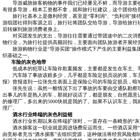
导游威胁旅客购物的事件我们已经屡见不鲜，而导游主要收入
有很多导游，根本工资都不拿，就和旅行社建议，这个团你给
旅行社基本上是微利经营，甚至是“零利润”、“负利润”接待
游组团社得到客源之后，旅行社将团队交给导游，导游给旅行社
后转嫁到旅游消费者身上。
对买团发生的支出，导游往往需要通过带团途中的二次消费回
物行业，为旅行社提供高额回扣，主要面向团队旅游者开展经
旅游购物行业是“导游买团”操作模式下产生的主要利益集团
织基础之一。
车险的灰色地带
低成本的犯罪让车险诈欺案频发，主要都是发生在车主、车
汽车除了事故该赔多少，几乎都是车险定损员说的算，车主
报》曾报道到一位张先生表面上是保险公司的车险定损员，暗
张先生说：虽然一般情况下出了事故的车要由交通队勘察现场
出事儿的车是熟人的车，那就好说话了，都是朋友，自然愿意
的修理厂，多出来的5000块就是我的了。如果不认识车主，
理厂。
酒水行业终端的灰色利益链
酒水行业长期以来在终端扩张时，一直存在一条畸形的“灰色
酒水掮客这一职业就是因进场费应运而生。一些酒店采用“酒
由竞标者充当“酒水掮客”去组织货源，这种做法将经营风险都