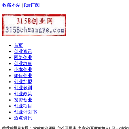
收藏本站
|
Rss订阅
首页
创业资讯
网络创业
创业故事
小本创业
如何创业
创业加盟
创业教训
创业政策
投资创业
创业项目
创业计划书
热点资讯
推荐的栏目专题：
农村创业项目
,
怎么开网店
,
李彦宏(百度创始人)
,
马云(淘宝