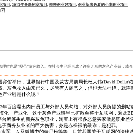
业项目
,
2013年最新招商项目
,
未来创业好项目
,
创业新者必看的小本创业项目
内容
总理时也是“规范”灰色收入。在社会中已经形成了许多无形的灰色产业链，或
举行，世界银行中国及蒙古局前局长杜大伟(David Dolla
钱。灰色收入由来已久，尽管有人痛恶之，但也无法杜绝，就连温
色产业链是什么呢？
年百度曝出内部员工与外部人员勾结，对外部人员所提的删帖请
规模化，产业化，这个灰色产业链早已扩散至整个互联网，遍及B
台所催生的新兴灰色职业，淘宝上有很多恶意买家做起职业差
电子商务从业者的巨大伤害，亦是赤裸裸的敲诈，是犯罪。
水军，以及微博中的僵尸粉等等。目前我国关于互联网的法律