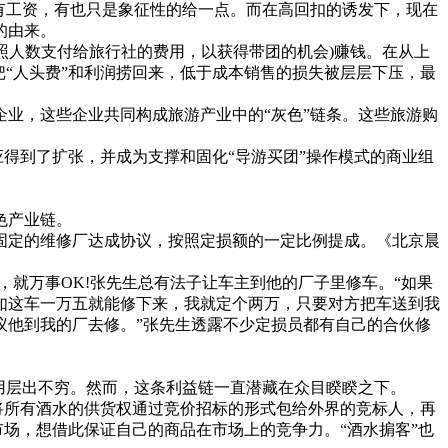
有工资，有也只是象征性的给一点。而在高回扣的诱发下，现在
的由来。
照人数支付给旅行社的费用，以获得带团的机会)赚钱。在从上
“人头费”和利润捞回来，低于成本销售的损失被层层下压，最
业，这些企业共同构成旅游产业中的“灰色”链条。这些旅游购
得到了扩张，并成为支撑和固化“导游买团”操作模式的商业组
色产业链。
定的维修厂达成协议，按照定损额的一定比例提成。《北京晨
就万事OK!张先生总有法子让车主到他的厂子里修车。“如果
如这车一万五就能修下来，我就定个两万，只要对方把车送到我
议他到我的厂去修。”张先生透露不少定损员都有自己的合伙修
用层出不穷。然而，这条利益链一直潜藏在众目睽睽之下。
将所有酒水的供货权通过竞价招标的形式包给外界的竞标人，再
市场，想借此保证自己的商品在市场上的竞争力。“酒水掮客”也