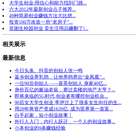
大学生创业:用信心和能力找到门路...
六大2012年最新创业点子推荐...
49种简易创业赚钱方法大比拼...
投资100万改造一所“老房子”...
贫困生校园创业 卖生活用品赚翻了!...
相关展示
最新信息
今日头条、抖音的创始人张一鸣
返乡创业养乳鸽，让他养鸽养出“金凤凰”...
一位90后创始人——喜茶创始人 身家40亿...
身价百亿的酱油老翁，赛过卖楼的地产大亨？...
即将来临的5G时代,创业者有哪些创业机会...
90后女大学生创业 李伊过上了很多女生向往的生...
用20年将资产变成1620亿, 成为世界第一首富...
白手起家，短小创业故事！
外行人入门，内行人跃迁，一个人的创业故事...
小本创业的9条赚钱经验