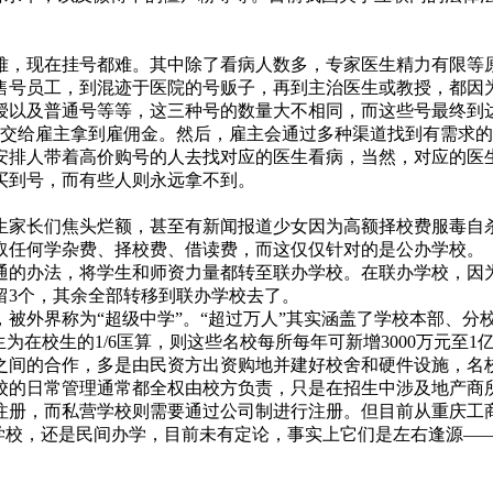
，现在挂号都难。其中除了看病人数多，专家医生精力有限等原
号员工，到混迹于医院的号贩子，再到主治医生或教授，都因为
以及普通号等等，这三种号的数量大不相同，而这些号最终到达
号交给雇主拿到雇佣金。然后，雇主会通过多种渠道找到有需求的
安排人带着高价购号的人去找对应的医生看病，当然，对应的医
到号，而有些人则永远拿不到。
家长们焦头烂额，甚至有新闻报道少女因为高额择校费服毒自杀
取任何学杂费、择校费、借读费，而这仅仅针对的是公办学校。
的办法，将学生和师资力量都转至联办学校。在联办学校，因为
留3个，其余全部转移到联办学校去了。
外界称为“超级中学”。“超过万人”其实涵盖了学校本部、分
为在校生的1/6匡算，则这些名校每所每年可新增3000万元至1亿
的合作，多是由民资方出资购地并建好校舍和硬件设施，名校
校的日常管理通常都全权由校方负责，只是在招生中涉及地产商
册，而私营学校则需要通过公司制进行注册。但目前从重庆工商
学校，还是民间办学，目前未有定论，事实上它们是左右逢源——