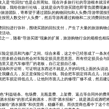
是“吃回扣”也是众所周知。现在许多旅行社的导游根本就没
我做，我给你旅行社钱，这就是业内导游买团也即零负团费现象
旅游团队，寄希望于通过团队的购物回扣和人头费(导游带团按
按照人数交付“人头费”，然后导游再通过购物和二次消费回扣把
扣进行弥补，围绕买团的回扣支付，产生了大量的旅游购物企
营活动。
之一，随着“导游买团”现象的扩展，旅游购物行业的规模也相应
险定损员和汽修厂之间。综合来看，这之中已经形成了一条灰
想多赔点钱自然会对车险定损员意思意思。而有些定损员会与固
地里又是汽车修理厂的老板，自己定损自己修。
和开证明，可证明这东西还不就是人开的吗!找上面的头说说，
让我赚点儿，反正是保险公司出钱。我会把车损定得高点儿，比
我就把车损定得低点儿，让他到市面儿上的修理厂修不成，然后建
”利益链条。包场费、兑瓶盖费、上架费、返点等合同外的费
水招标”的形式采购酒水，所谓“酒水招标”，就是酒店或酒吧
转嫁给“酒水掮客”和供货商，稳赚不赔。而供货商也看中了这个