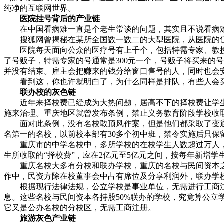
纯净的互联网世界。
医院挂号背后的产业链
在中国看病难一直是个老生常谈的问题，其实且不说看病难
搜狐网曾揭秘在某所全国数一数二的大型医院，从医院的售
医院每天面向公众的医疗号有上千个，包括特需专家、教授
了号贩子，特需专家的号通常是300元一个，号贩子将买来的
并没有结束。雇主会把赚来的钱分给窗口售号的人，同时也会
看到这，你也许就明白了，为什么同样是排队，有些人会买
联办校的灰色链
近年来择校费已经成为大热问题，居高不下的择校费让学生
施来治理。重庆地区就曾发布条例，禁止义务教育阶段学校收
面对此条例，没有名校敢顶风作案，但是他们都采取了变通
名第一的名校，以前校本部有30多个初中班，禁令实施后只保
重庆市的中学名校中，多所学校的在校学生人数超过万人，被
生所收取的“择校费”，应在2亿元至5亿元之间，按每年新增学生
重庆名校大多有分校和联办学校，重庆的名校与民间资本之间
作中，民资方除在校董事会中占有席位及分享利润外，联办学
根据现行法律法规，公立学校是事业单位，无需进行工商注
息。这些名校与民间资本各持股50%联办的学校，究竟算公立
它又是公办名校的分校区，无需工商注册。
旅游灰色产业链