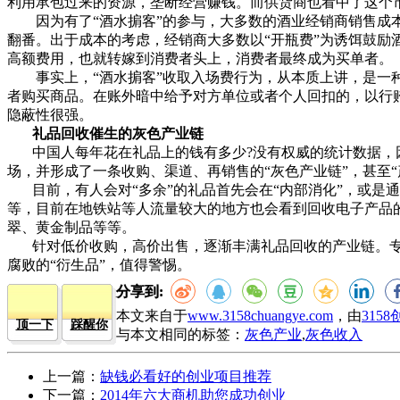
利用承包过来的资源，垄断经营赚钱。而供货商也看中了这个
因为有了“酒水掮客”的参与，大多数的酒业经销商销售成本
翻番。出于成本的考虑，经销商大多数以“开瓶费”为诱饵鼓励
高额费用，也就转嫁到消费者头上，消费者最终成为买单者。
事实上，“酒水掮客”收取入场费行为，从本质上讲，是一种
者购买商品。在账外暗中给予对方单位或者个人回扣的，以行贿
隐蔽性很强。
礼品回收催生的灰色产业链
中国人每年花在礼品上的钱有多少?没有权威的统计数据
场，并形成了一条收购、渠道、再销售的“灰色产业链”，甚至“
目前，有人会对“多余”的礼品首先会在“内部消化”，或
等，目前在地铁站等人流量较大的地方也会看到回收电子产品
翠、黄金制品等等。
针对低价收购，高价出售，逐渐丰满礼品回收的产业链。专
腐败的“衍生品”，值得警惕。
分享到:
本文来自于
www.3158chuangye.com
，由
315
顶一下
踩醒你
与本文相同的标签：
灰色产业
,
灰色收入
上一篇：
缺钱必看好的创业项目推荐
下一篇：
2014年六大商机助您成功创业