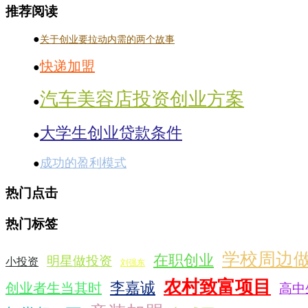
推荐阅读
●
关于创业要拉动内需的两个故事
快递加盟
●
汽车美容店投资创业方案
●
大学生创业贷款条件
●
成功的盈利模式
●
热门点击
热门标签
学校周边
在职创业
明星做投资
小投资
刘强东
农村致富项目
李嘉诚
创业者生当其时
高中