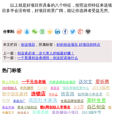
以上就是好项目所具备的八个特征，按照这些特征来选项
目多半会没有错，好项目前景广阔，能让你选择者受益无穷。
分享到:
本文栏目：
创业项目
，所属标签：
好的创业项目
,
好项目的特点
上一篇：
创业者必读：这七类人的钱最好赚！
下一篇：
一个普通创业者感悟：创业应该做什么
热门标签
达尔文
爱折腾
一千元当老板
网上开鞋店
怎样选择创业项目
2013福布
360创始人
时尚腰带
王定标
现在有钱投资什么
美容店
连锁店
致富路
斯中国富豪榜
卖
如何做小本生意
干什么
高臣红木家具
茶叶生意
煎饼
女装品牌加盟店
家庭办厂
自己创业
3-5万
要多少钱创业
酷6网创始人李善友
黄金市场
两
彩果蛋糕
最新赚钱小项目
2013端午节
年赚百万
创业名人