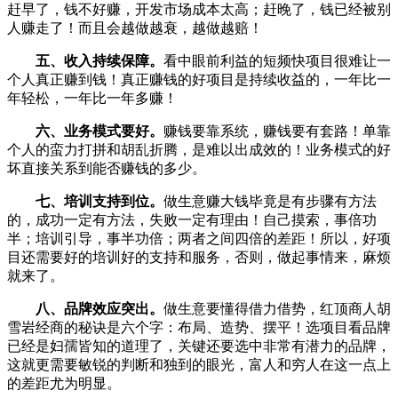
赶早了，钱不好赚，开发市场成本太高；赶晚了，钱已经被别
人赚走了！而且会越做越衰，越做越赔！
五、收入持续保障。
看中眼前利益的短频快项目很难让一
个人真正赚到钱！真正赚钱的好项目是持续收益的，一年比一
年轻松，一年比一年多赚！
六、业务模式要好。
赚钱要靠系统，赚钱要有套路！单靠
个人的蛮力打拼和胡乱折腾，是难以出成效的！业务模式的好
坏直接关系到能否赚钱的多少。
七、培训支持到位。
做生意赚大钱毕竟是有步骤有方法
的，成功一定有方法，失败一定有理由！自己摸索，事倍功
半；培训引导，事半功倍；两者之间四倍的差距！所以，好项
目还需要好的培训好的支持和服务，否则，做起事情来，麻烦
就来了。
八、品牌效应突出。
做生意要懂得借力借势，红顶商人胡
雪岩经商的秘诀是六个字：布局、造势、摆平！选项目看品牌
已经是妇孺皆知的道理了，关键还要选中非常有潜力的品牌，
这就更需要敏锐的判断和独到的眼光，富人和穷人在这一点上
的差距尤为明显。