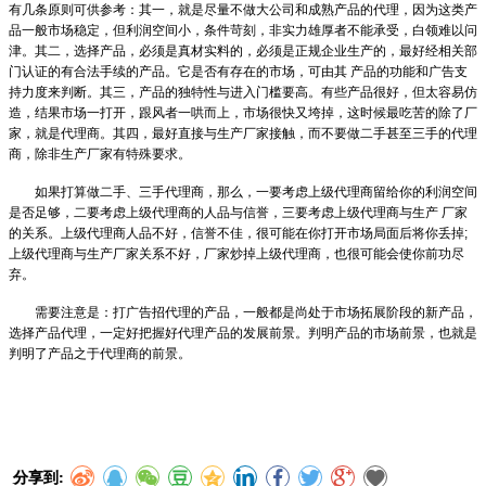
有几条原则可供参考：其一，就是尽量不做大公司和成熟产品的代理，因为这类产
品一般市场稳定，但利润空间小，条件苛刻，非实力雄厚者不能承受，白领难以问
津。其二，选择产品，必须是真材实料的，必须是正规企业生产的，最好经相关部
门认证的有合法手续的产品。它是否有存在的市场，可由其
产品的功能和广告支
持力度来判断。其三，产品的独特性与进入门槛要高。有些产品很好，但太容易仿
造，结果市场一打开，跟风者一哄而上，市场很快又垮掉，这时候最吃苦的除了厂
家，就是代理商。其四，最好直接与生产厂家接触，而不要做二手甚至三手的代理
商，除非生产厂家有特殊要求。
如果打算做二手、三手代理商，那么，一要考虑上级代理商留给你的利润空间
是否足够，二要考虑上级代理商的人品与信誉，三要考虑上级代理商与生产
厂家
的关系。上级代理商人品不好，信誉不佳，很可能在你打开市场局面后将你丢掉
;
上级代理商与生产厂家关系不好，厂家炒掉上级代理商，也很可能会使你前功尽
弃。
需要注意是：打广告招代理的产品，一般都是尚处于市场拓展阶段的新产品，
选择产品代理，一定好把握好代理产品的发展前景。判明产品的市场前景，也就是
判明了产品之于代理商的前景。
分享到: