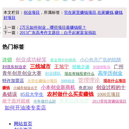
本文栏目：
创业项目
，所属标签：
宅在家里赚钱项目
,
在家赚钱
,
赚钱
好项目
上一篇：
2万元如何创业，哪些项目最赚钱呢？
下一篇：
2013广东高考作文题目：白手起家富翁捐款
热门标签
创业成功秘笈
连锁
小心包月广告的陷阱
黄金周中的商机
三线城市
王旭宁
广州
经验之谈
刘强东创业史
刘德华坠马
青年创意创业大赛
高学历创业
创业团队
现在有钱投资什么
管理理论
特许加盟店
大学生赚钱小项目
现在什么项目
1000创业
小本创业新商机
创业过程的十
赚钱
奇虎360
小城市创业点子
农村做什么买卖赚钱
条错误
85后大学生
1000元项目
男装品牌加盟
敢于面对困难
今年做什么好
2013零投资赚钱项目
如何开油漆专卖店
网站首页