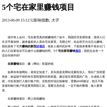
5个宅在家里赚钱项目
2013-06-09 15:12:52
影响指数:
大字
或许有人会问，宅在家里真的能赚钱吗？如今，我国经济发展快速，使得人们
生活节奏加快，越来越多的人喜欢宅在家里。无聊之时，也会想尽办法怎么赚钱。
因此就有了宅男
赚钱的新型
好项目
，很多人都对此好奇，下面就来看看不喜欢出门
的人们在家创业可以做什么能赚钱的吧。
5
个
宅在家里赚钱
项目
，我想总会有一个
适合你操作的
!
在家赚钱
项目：赚（网站）联盟的钱
如果你有做网站，就肯定知道了。其实就是卖网站流量给别人。现在广告联盟
很多，收益较不错的有百度联盟和谷歌联盟。建议放百度联盟的广告，分成收入客
观，付款直接打入银行账户的。谷歌想对说比较麻烦，需要
pin
码验证，钱又不能
直接到银行账户而是要用西联汇款。需要注意的是，一定不能作弊哦，做人要厚
道。
在家赚钱项目：网上投稿赚钱
网上投稿，省了邮费，还快捷，一篇稿子还可以投多家（这种做法不厚道）。