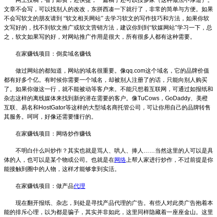
文章不会写，可以找别人的改改，东拼西凑一下就行了，非常的简单与方便。如果
不会写软文的朋友请到
“软文相关网站”
去学习软文的写作技巧和方法，如果你软
文写好的，找不到软文推广或软文营销方法，建议你到到“软媒网站”学习一下，总
之，软文如果写的好，对网站推广作用是很大，所有很多人都有这种需要。
在家赚钱项目：倒卖域名赚钱
做过网站的都知道，网站的域名很重要。像
qq.com
这个域名，它的品牌价值
都有好多个亿。有时候你需要一个域名，却被别人注册了的话，只能向别人购买
了。如果你做这一行，就不能被动等客户来。不能只想着互联网，可通过如报纸和
杂志这样的离线媒体来找到新的潜在需要的客户。像
TuCows
，
GoDaddy
、美橙
互联、易名和
HostGator
等这样的大型域名商托管公司，可让你用自己的品牌转售
其服务。呵呵，好像还需要懂行的。
在家赚钱项目：网络炒作赚钱
不明白什么叫炒作？其实也就是骂人、哄人、捧人
……
当然这里的人可以是具
体的人，也可以是某个物或公司。也就是在
网络
上帮人家进行炒作，不过前提是你
能接触到圈中的人物，这样才能够拿到实活。
在家赚钱项目：做产品
代理
现在翻开报纸、杂志，到处是寻找产品代理的广告。有些人对此类广告抱着本
能的排斥心理，以为都是骗子，其实并非如此，这里同样隐藏着一座座金山。这里