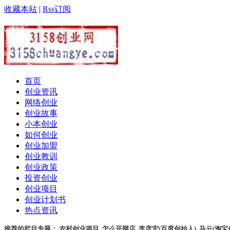
收藏本站
|
Rss订阅
首页
创业资讯
网络创业
创业故事
小本创业
如何创业
创业加盟
创业教训
创业政策
投资创业
创业项目
创业计划书
热点资讯
推荐的栏目专题：
农村创业项目
,
怎么开网店
,
李彦宏(百度创始人)
,
马云(淘宝