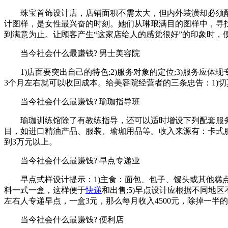
珠宝首饰设计店，店铺面积不需太大，但内外装潢却必须配
计图样，是女性最兴奋的时刻。她们从琳琅满目的图样中，寻
到满意为止。让顾客产生“这家店给人的感觉很好”的印象时，
当今社会什么最赚钱? 男士美容院
1)店面要突出自己的特色;2)服务对象的定位;3)服务应体现专业
3个月左右就可以收回成本。给美容院经营者的三条忠告：1)切莫
当今社会什么最赚钱? 瑜珈指导班
瑜珈训练馆除了有教练指导，还可以适时增设下列配套服务，
目，如进口精油产品、服装、瑜珈用品等。收入来源有：卡式服
到3万元以上。
当今社会什么最赚钱? 早点专递业
早点式样设计提示：1)主食：面包、包子、馒头或其他糕点;2
料一式一盒，这样便于
快递
和出售;5)早点设计应根据不同地
左右人专递早点，一盒3元，那么每月收入4500元，除掉一半的
当今社会什么最赚钱? 便利店