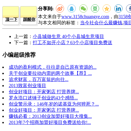
分享到:
本文来自于
www.3158chuangye.com
，由
315
顶一下
踩醒你
与本文相同的标签：
当今社会什么最赚钱
,
项
上一篇：
小县城做生意 40个小县城生意项目
下一篇：
打工不如开小店？63个小店项目免费送
小编超级推荐
成功的盈利模式，往往是自己原有资源的...
关于创业要拉动内需的两个故事【荐】...
追求财富，百万富翁的向往...
2013致富创业项目
创业好项目：开家粥店 打营养牌...
罗永浩口述锤子创业的43个感悟...
创业警示录：146年岁的诺基亚为何猝死？...
创业好项目：开家粥店 打营养牌...
赚钱必看：2013创业加盟好项目大搜集...
2013年7个招商加盟好项目免费送给你!...