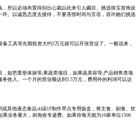
，所以必须布置得别出心裁以此来引人瞩目。挑选珠宝首饰设
一环。以诚恳态度去接待，不要吝惜时间与言语，容许她们挑选
设备工具等先期投资大约5万元就可以开张营业了。一般说来，
如芭蕾形体操等;果蔬类项目，如果蔬美容等;产品销售类项
务收入。一个月的营业额达到5.5万元，费用外的利润可以达
粥或其他液态食品;4)设计制作早点专用饭盒，将主食、副食、饮
果业务量大，则免收专递费。如果你每天能为10家单位1500