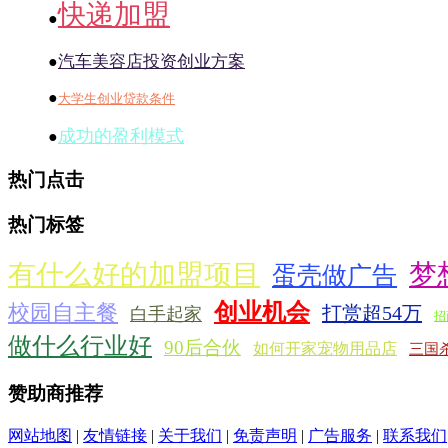
快递加盟
●
汽车美容店投资创业方案
●
●
大学生创业贷款条件
成功的盈利模式
●
热门点击
热门标签
有什么好的加盟项目
梦
蛋壳做广告
创业机会
校园自主餐
打赏超54万
白手起家
招
做什么行业好
90后合伙
如何开家宠物用品店
三国
赞助商推荐
网站地图
|
友情链接
|
关于我们
|
免责声明
|
广告服务
|
联系我们