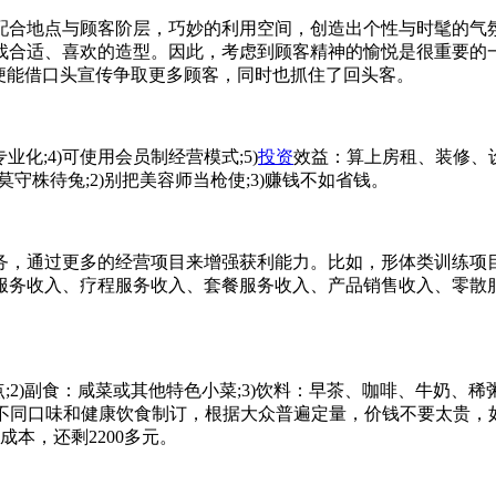
合地点与顾客阶层，巧妙的利用空间，创造出个性与时髦的气氛
找合适、喜欢的造型。因此，考虑到顾客精神的愉悦是很重要的
便能借口头宣传争取更多顾客，同时也抓住了回头客。
化;4)可使用会员制经营模式;5)
投资
效益：算上房租、装修、
守株待兔;2)别把美容师当枪使;3)赚钱不如省钱。
通过更多的经营项目来增强获利能力。比如，形体类训练项目，
务收入、疗程服务收入、套餐服务收入、产品销售收入、零散服
)副食：咸菜或其他特色小菜;3)饮料：早茶、咖啡、牛奶、稀
区不同口味和健康饮食制订，根据大众普遍定量，价钱不要太贵，如
成本，还剩2200多元。