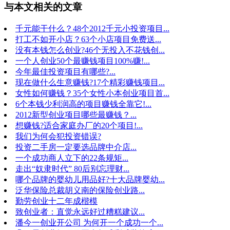
与本文相关的文章
千元能干什么？48个2012千元小投资项目...
打工不如开小店？63个小店项目免费送...
没有本钱怎么创业?46个无投入不花钱创...
一个人创业50个最赚钱项目100%赚!...
今年最佳投资项目有哪些?...
现在做什么生意赚钱?17个精彩赚钱项目...
女性如何赚钱？35个女性小本创业项目首...
6个本钱少利润高的项目赚钱全靠它!...
2012新型创业项目哪些最赚钱？...
想赚钱?适合家庭办厂的20个项目!...
我们为何会犯投资错误?
投资二手房一定要选品牌中介店...
一个成功商人立下的22条规矩...
走出“奴隶时代” 80后别忘理财...
哪个品牌的婴幼儿用品好?十大品牌婴幼...
泛华保险总裁胡义南的保险创业路...
勤劳创业十二年成楷模
致创业者：直觉永远好过糟糕建议...
潘今一创业开公司 为何开一个成功一个...