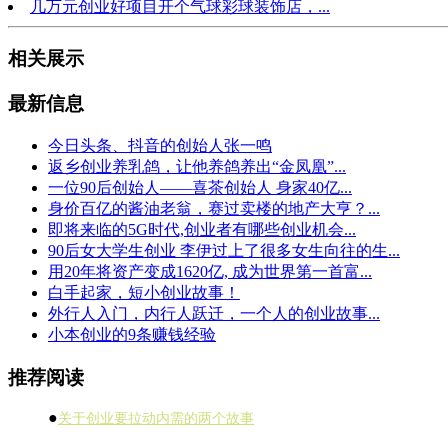
几万元创业好项目开个气球彩球装饰店，...
相关展示
最新信息
今日头条、抖音的创始人张一鸣
返乡创业养乳鸽，让他养鸽养出“金凤凰”...
一位90后创始人——喜茶创始人 身家40亿...
身价百亿的酱油老翁，赛过卖楼的地产大亨？...
即将来临的5G时代,创业者有哪些创业机会...
90后女大学生创业 李伊过上了很多女生向往的生...
用20年将资产变成1620亿, 成为世界第一首富...
白手起家，短小创业故事！
外行人入门，内行人跃迁，一个人的创业故事...
小本创业的9条赚钱经验
推荐阅读
●
关于创业要拉动内需的两个故事