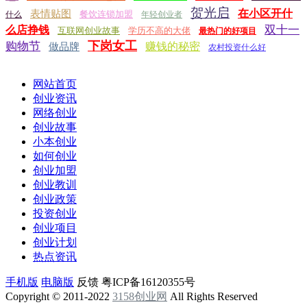
贺光启
在小区开什
表情贴图
餐饮连锁加盟
什么
年轻创业者
双十一
么店挣钱
互联网创业故事
学历不高的大佬
最热门的好项目
下岗女工
购物节
赚钱的秘密
做品牌
农村投资什么好
网站首页
创业资讯
网络创业
创业故事
小本创业
如何创业
创业加盟
创业教训
创业政策
投资创业
创业项目
创业计划
热点资讯
手机版
电脑版
反馈
粤ICP备16120355号
Copyright © 2011-2022
3158创业网
All Rights Reserved