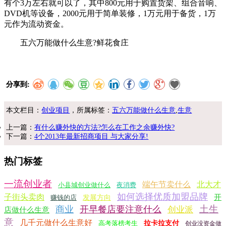
有个3万左右就可以了，其中800元用于购置货架、组合音响、
DVD机等设备，2000元用于简单装修，1万元用于备货，1万
元作为流动资金。
五六万能做什么生意?鲜花食庄
分享到:
本文栏目：
创业项目
，所属标签：
五六万能做什么生意
,
生意
上一篇：
有什么赚外快的方法?怎么在工作之余赚外快?
下一篇：
4个2013年最新招商项目 与大家分享!
热门标签
一流创业者
端午节卖什么
北大才
小县城创业做什么
夜消费
如何选择优质加盟品牌
子街头卖肉
开
赚钱的店
发展方向
土生
商业
开早餐店要注意什么
创业派
店做什么生意
意
几千元做什么生意好
高考落榜考生
拉卡拉支付
创业没资金做