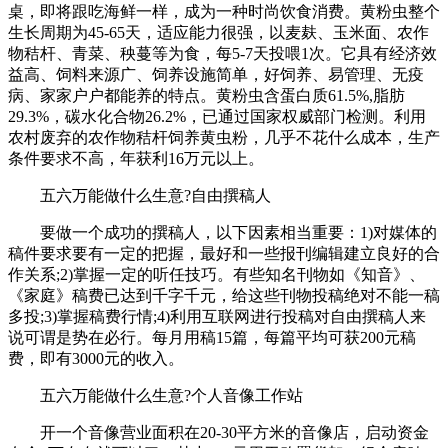
桌，即将跟吃海鲜一样，成为一种时尚饮食消费。黄粉虫整个
生长周期为45-65天，适应能力很强，以麦麸、玉米面、农作
物秸杆、青菜、秧蔓等为食，每5-7天投喂1次。它具有经济效
益高、饲料来源广、饲养设施简单，好饲养、易管理、无疫
病、家家户户都能养的特点。黄粉虫含蛋白质61.5%,脂肪
29.3%，碳水化合物26.2%，已通过国家权威部门检测。利用
农村废弃的农作物秸杆饲养黄虫粉，几乎不花什么成本，生产
条件要求不高，年获利16万元以上。
五六万能做什么生意?自由撰稿人
要做一个成功的撰稿人，以下因素相当重要：1)对媒体的
稿件要求要有一定的把握，最好和一些报刊编辑建立良好的合
作关系;2)掌握一定的听任技巧。有些知名刊物如《知音》、
《家庭》稿费已达到千字千元，给这些刊物投稿绝对不能一稿
多投;3)掌握稿费行情;4)利用互联网进行投稿对自由撰稿人来
说可谓是势在必行。每月用稿15篇，每篇平均可获200元稿
费，即有3000元的收入。
五六万能做什么生意?个人音像工作站
开一个音像营业面积在20-30平方米的音像店，启动资金