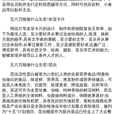
采用会员制并实行定时段恩赐等方式，同时可供应饮料、小食
品等以贴补主业。
五六万能做什么生意?友谊卡片
明信片等友谊卡片的设计、制作和营销既复杂又简单，如
下为最佳人选：至少爱好并从事过业余绘画的人;装潢、裱框
方面的能手;具有文学家的禀赋，至少爱好文学、音乐并从事
过业余创作;从事过摄影工作，至少是摄影爱好者;志趣广泛，
博览群书，具有欣赏文学、绘画、摄影、音乐等艺术的能力;
能够发现并领导以上条件人才的人。
五六万能做什么生意?昆虫
昆虫活性蛋白被誉为21世纪人类的全新营养食品!用黄粉
虫做出的食品，味道鲜、营养高，将其制作成营养保健品，可
提高人体免疫力、抗疲劳、延缓衰老、降低血脂、抗癌等功
效。其还可作为名贵珍禽、动物、特种养殖的鲜活饲料，而且
是人工养殖的主体饲料。虫粪做饲料成分，饲喂效果甚好;虫
粪做高效生物有机肥，具有良好的市场前景。黄粉虫规模化养
殖及产业化项目是全国农牧渔业丰收计划重点资助项目，被列
为“十五”计划项目。昆虫蛹菜作为新兴菜品已经走上了大众餐