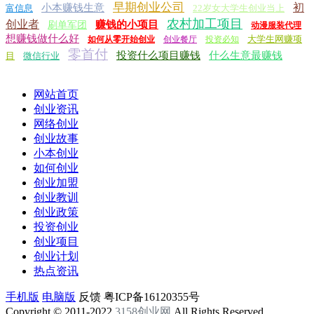
早期创业公司
初
小本赚钱生意
富信息
22岁女大学生创业当上
农村加工项目
创业者
赚钱的小项目
刷单军团
动漫服装代理
想赚钱做什么好
大学生网赚项
如何从零开始创业
创业餐厅
投资必知
零首付
投资什么项目赚钱
什么生意最赚钱
目
微信行业
网站首页
创业资讯
网络创业
创业故事
小本创业
如何创业
创业加盟
创业教训
创业政策
投资创业
创业项目
创业计划
热点资讯
手机版
电脑版
反馈
粤ICP备16120355号
Copyright © 2011-2022
3158创业网
All Rights Reserved