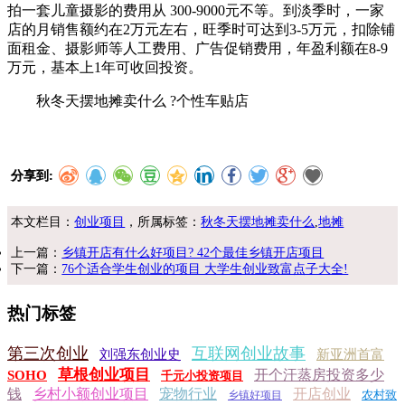
拍一套儿童摄影的费用从 300-9000元不等。到淡季时，一家
店的月销售额约在2万元左右，旺季时可达到3-5万元，扣除铺
面租金、摄影师等人工费用、广告促销费用，年盈利额在8-9
万元，基本上1年可收回投资。
秋冬天摆地摊卖什么 ?个性车贴店
分享到:
本文栏目：
创业项目
，所属标签：
秋冬天摆地摊卖什么
,
地摊
上一篇：
乡镇开店有什么好项目? 42个最佳乡镇开店项目
下一篇：
76个适合学生创业的项目 大学生创业致富点子大全!
热门标签
第三次创业
互联网创业故事
刘强东创业史
新亚洲首富
草根创业项目
开个汗蒸房投资多少
SOHO
千元小投资项目
钱
乡村小额创业项目
宠物行业
开店创业
农村致
乡镇好项目