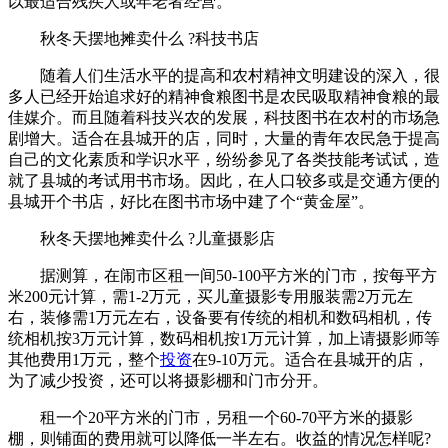
以最适合残疾人或年老者经营。
秋冬天摆地摊卖什么 ?科技书店
随着人们生活水平的提高和农村精神文明建设的深入，很
多人已经开始追求好的精神食粮图书是农民吸取精神食粮的最
佳媒介。而且随着科技兴农的发展，科技图书在农村的市场急
剧增大。适合在县城开的店，同时，大量的青年农民急于提高
自己的文化素质和学识水平，纷纷参见了各类技能考试试，造
就了县城的考试用书市场。因此，在人口较多或是交通方便的
县城开个书店，好比在图书市场中建了个“黄金屋”。
秋冬天摆地摊卖什么 ?儿童摄影店
据测算，在闹市区租一间50-100平方米的门市，按每平方
米200元计算，需1-2万元，买儿童摄影专用服装需2万元左
右，装修需1万元左右，设备要有传统的相机和数码相机，传
统相机按3万元计算，数码相机按1万元计算，加上请摄影师等
其他费用1万元，整个
投资
在9-10万元。适合在县城开的店，
为了减少投资，还可以将摄影棚和门市分开。
租一个20平方米的门市，另租一个60-70平方米的摄影
棚，则铺面的费用就可以降低一半左右。收益的情况怎样呢?