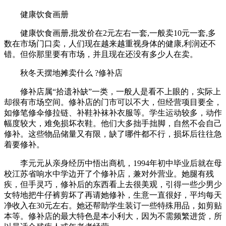
健康饮食画册
健康饮食画册,批发价在2元左右一套,一般卖10元一套,多
数在市场门口卖，人们现在越来越重视身体的健康,利润还不
错。但你那里要有市场，并且现在还没有多少人在卖。
秋冬天摆地摊卖什么 ?修补店
修补店属“拾遗补缺”一类，一般人是看不上眼的，实际上
却很有市场空间。修补店的门市可以不大，但经营项目要全，
如修笔修伞修拉链、补鞋补袜补衣服等。学生运动较多，动作
幅度较大，难免损坏衣鞋。他们大多拙手拙脚，自然不会自己
修补。这些物品储量又有限，缺了哪件都不行，损坏后往往急
着要修补。
李元元从亲身经历中悟出商机，1994年初中毕业后就在母
校江苏省响水中学边开了个修补店，兼对外营业。她腿有残
疾，但手灵巧，修补后的东西看上去很美观，引得一些少男少
女特地把牛仔裤剪坏了再请她修补，生意一直很好，平均每天
净收入在30元左右。她还帮助学生装订一些特殊用品，如剪贴
本等。修补店的最大特色是本小利大，因为不需频繁进货，所