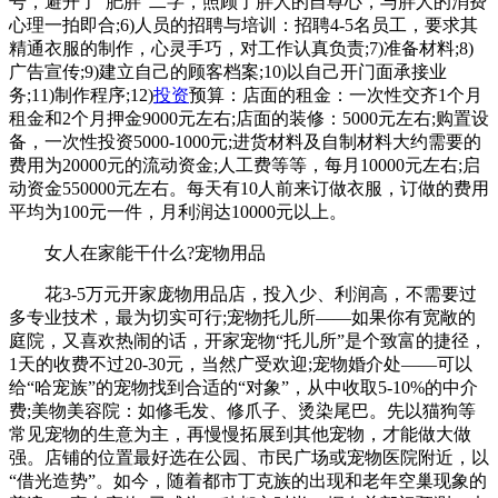
号，避开了“肥胖”二字，照顾了胖人的自尊心，与胖人的消费
心理一拍即合;6)人员的招聘与培训：招聘4-5名员工，要求其
精通衣服的制作，心灵手巧，对工作认真负责;7)准备材料;8)
广告宣传;9)建立自己的顾客档案;10)以自己开门面承接业
务;11)制作程序;12)
投资
预算：店面的租金：一次性交齐1个月
租金和2个月押金9000元左右;店面的装修：5000元左右;购置设
备，一次性投资5000-1000元;进货材料及自制材料大约需要的
费用为20000元的流动资金;人工费等等，每月10000元左右;启
动资金550000元左右。每天有10人前来订做衣服，订做的费用
平均为100元一件，月利润达10000元以上。
女人在家能干什么?宠物用品
花3-5万元开家庞物用品店，投入少、利润高，不需要过
多专业技术，最为切实可行;宠物托儿所——如果你有宽敞的
庭院，又喜欢热闹的话，开家宠物“托儿所”是个致富的捷径，
1天的收费不过20-30元，当然广受欢迎;宠物婚介处——可以
给“哈宠族”的宠物找到合适的“对象”，从中收取5-10%的中介
费;美物美容院：如修毛发、修爪子、烫染尾巴。先以猫狗等
常见宠物的生意为主，再慢慢拓展到其他宠物，才能做大做
强。店铺的位置最好选在公园、市民广场或宠物医院附近，以
“借光造势”。如今，随着都市丁克族的出现和老年空巢现象的