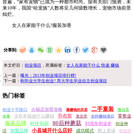
普遍，“家有宠物”已成为一种都市时尚。据有关部门预测，未
来10年，我国“哈宠族”人数将呈几何级数增长，宠物市场前景
灿烂。
女人在家能干什么?服装加香
分享到:
本文栏目：
创业项目
，所属标签：
女人在家能干什么
,
快速
,
赚钱
上一篇：
曝光：2013年创业项目排行榜!
下一篇：
刚毕业大学生创业? 荐大学生毕业自主创业项目
热门标签
二手童装
火锅店加盟攻略
创业十字路口
微信卖
最赚钱的买卖
乔布斯
没有本钱做什么赚钱
零售业
水果
淮北市
农村赚钱项目
80后种蘑菇
服装品牌
科技创新
刘强东创业史
创业神
小县城开什么店好
加盟品牌
成功模式
网上菜场
话
创业适