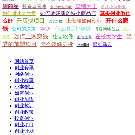
销商品
直销大王
投资者青睐
浙江小伙创业
创业者业必看
如何做好新奇特小商品店
草根创业做什
如何做小本生意
开店找项目
开什么赚
么好
上班族如何创业
DIY烘焙
钱
什么项目好赚钱
公司的决策
600万
博客网络创业
励志
如何上网赚钱
优
社交软件
在校大学生
故事
服装生意
秀的加盟项目
怎么装修进货
眼红马云
张朝阳
网站首页
创业资讯
网络创业
创业故事
小本创业
如何创业
创业加盟
创业教训
创业政策
投资创业
创业项目
创业计划