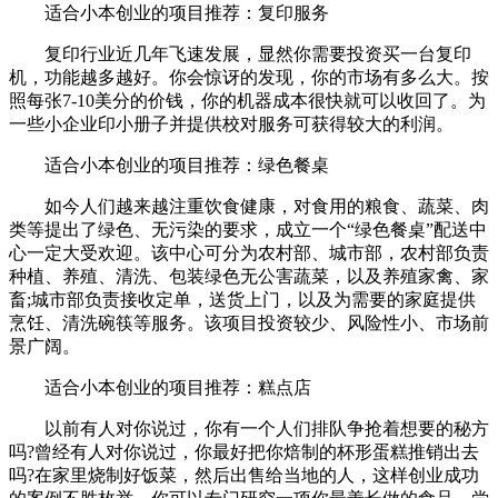
适合小本创业的项目推荐：复印服务
复印行业近几年飞速发展，显然你需要投资买一台复印
机，功能越多越好。你会惊讶的发现，你的市场有多么大。按
照每张7-10美分的价钱，你的机器成本很快就可以收回了。为
一些小企业印小册子并提供校对服务可获得较大的利润。
适合小本创业的项目推荐：绿色餐桌
如今人们越来越注重饮食健康，对食用的粮食、蔬菜、肉
类等提出了绿色、无污染的要求，成立一个“绿色餐桌”配送中
心一定大受欢迎。该中心可分为农村部、城市部，农村部负责
种植、养殖、清洗、包装绿色无公害蔬菜，以及养殖家禽、家
畜;城市部负责接收定单，送货上门，以及为需要的家庭提供
烹饪、清洗碗筷等服务。该项目投资较少、风险性小、市场前
景广阔。
适合小本创业的项目推荐：糕点店
以前有人对你说过，你有一个人们排队争抢着想要的秘方
吗?曾经有人对你说过，你最好把你焙制的杯形蛋糕推销出去
吗?在家里烧制好饭菜，然后出售给当地的人，这样创业成功