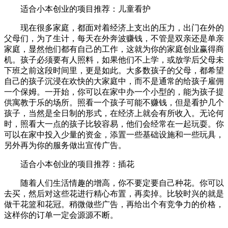
适合小本创业的项目推荐：儿童看护
现在很多家庭，都面对着经济上支出的压力，出门在外的
父母们，为了生计，每天在外奔波赚钱，不管是双亲还是单亲
家庭，显然他们都有自己的工作，这就为你的家庭创业赢得商
机。孩子必须要有人照料，如果他们不上学，或放学后父母未
下班之前这段时间里，更是如此。大多数孩子的父母，都希望
自己的孩子沉浸在欢快的大家庭中，而不是通常的给孩子雇佣
一个保姆。一开始，你可以在家中办一个小型的，能为孩子提
供寓教于乐的场所。照看一个孩子可能不赚钱，但是看护几个
孩子，当然是全日制的形式，在经济上就会有所收入。无论何
时，照看大一点的孩子比较容易，他们会经常在一起玩耍。你
可以在家中投入少量的资金，添置一些基础设施和一些玩具，
另外再为你的服务做出宣传广告。
适合小本创业的项目推荐：插花
随着人们生活情趣的增高，你不要定要自己种花。你可以
去买，然后对这些花进行精心布置，再卖掉。比较时兴的就是
做干花篮和花冠。稍微做些广告，再给出个有竞争力的价格，
这样你的订单一定会源源不断。