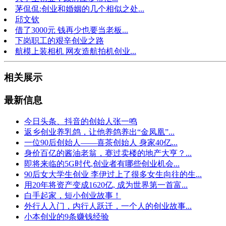
茅侃侃:创业和婚姻的几个相似之处...
邱文钦
借了3000元 钱再少也要当老板...
下岗职工的艰辛创业之路
航模上装相机 网友造航拍机创业...
相关展示
最新信息
今日头条、抖音的创始人张一鸣
返乡创业养乳鸽，让他养鸽养出“金凤凰”...
一位90后创始人——喜茶创始人 身家40亿...
身价百亿的酱油老翁，赛过卖楼的地产大亨？...
即将来临的5G时代,创业者有哪些创业机会...
90后女大学生创业 李伊过上了很多女生向往的生...
用20年将资产变成1620亿, 成为世界第一首富...
白手起家，短小创业故事！
外行人入门，内行人跃迁，一个人的创业故事...
小本创业的9条赚钱经验