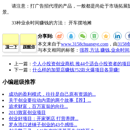
请注意：打广告招代理的产品，一般都是尚处于市场拓展阶
景。
33种业余时间赚钱的方法： 开车摆地摊
分享到:
本文来自于
www.3158chuangye.com
，由
315
顶一下
踩醒你
与本文相同的标签：
强荐
,
方法
,
赚钱
,
业余时间
上一篇：
个人小投资创业商机 推44个适合小投资者的项目
下一篇：
什么样的加盟店赚钱?52款火爆项目各异赚!
小编超级推荐
成功的盈利模式，往往是自己原有资源的...
关于创业要拉动内需的两个故事【荐】...
追求财富，百万富翁的向往...
2013致富创业项目
创业好项目：开家粥店 打营养牌...
罗永浩口述锤子创业的43个感悟...