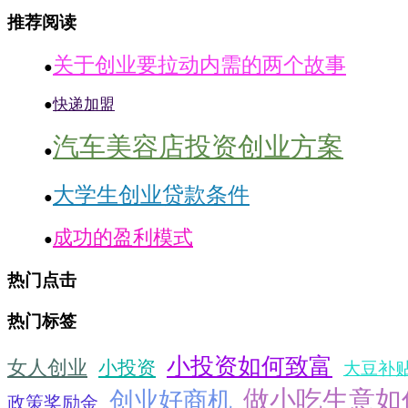
推荐阅读
关于创业要拉动内需的两个故事
●
快递加盟
●
汽车美容店投资创业方案
●
大学生创业贷款条件
●
成功的盈利模式
●
热门点击
热门标签
小投资如何致富
女人创业
小投资
大豆补
做小吃生意如
创业好商机
政策奖励金