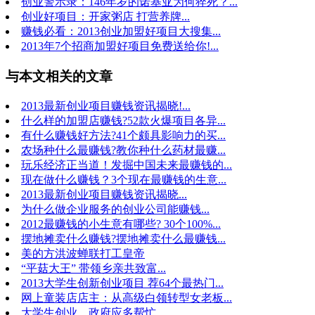
创业警示录：146年岁的诺基亚为何猝死？...
创业好项目：开家粥店 打营养牌...
赚钱必看：2013创业加盟好项目大搜集...
2013年7个招商加盟好项目免费送给你!...
与本文相关的文章
2013最新创业项目赚钱资讯揭晓!...
什么样的加盟店赚钱?52款火爆项目各异...
有什么赚钱好方法?41个颇具影响力的买...
农场种什么最赚钱?教你种什么药材最赚...
玩乐经济正当道！发掘中国未来最赚钱的...
现在做什么赚钱？3个现在最赚钱的生意...
2013最新创业项目赚钱资讯揭晓...
为什么做企业服务的创业公司能赚钱...
2012最赚钱的小生意有哪些? 30个100%...
摆地摊卖什么赚钱?摆地摊卖什么最赚钱...
美的方洪波蝉联打工皇帝
“平菇大王” 带领乡亲共致富...
2013大学生创新创业项目 荐64个最热门...
网上童装店店主：从高级白领转型女老板...
大学生创业，政府应多帮忙...