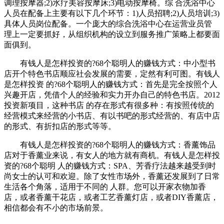
调理按摩器;2)水疗美容按摩床;3)电动按摩椅。综 合洗浴中心
人员在配备上主要有以下几个环节：1)人员招聘;2)人员培训;3)
具体人员岗位配备。一个庞大的综合洗浴中心在运营业员管
理上一定要抓好，从组织机构的设立到服务推广策略上都要面
面俱到。
有钱人是怎样投资的?68个聪明人的赚钱方式：中小型书
店开个特色书店顺应社会发展的需要，定然有利可图。有钱人
是怎样投资 的?68个聪明人的赚钱方式：首先是完全按照个人
兴趣开店，凭借个人的经验和实力开办自己的特色书店。2012
投资新项目，这种书店 的存在形式有很多种：有按照传统的
经营模式来经营的小书店、有以书吧的形式经营的、有店中店
的形式、有折扣店的形式等等。
有钱人是怎样投资的?68个聪明人的赚钱方式：香薰饰品
店对于香薰业来说，有女人的地方就有商机。有钱人是怎样投
资的?68个聪明 人的赚钱方式：SPA、芳香疗法越来越受到时
尚女士的认可和欢迎。除了女性市场外，香薰还发展到了日常
生活各个角落，适用于不同的 人群。您可以开家衣物加香
店，或者香薰干花店，或者工艺香薰灯店，或者DIY香薰店，
相信都会有不小的市场前景。