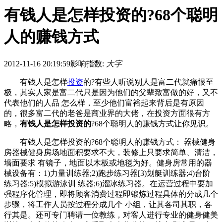
有钱人是怎样投资的?68个聪明
人的赚钱方式
2012-11-16 20:19:59
影响指数:
大字
有钱人是怎样
投资
的?有些人听说别人是富二代就痛恨至
极，其实人家是富二代只是因为他们的父辈致富做的好，又不
代表他们的人品 怎么样，至少他们富裕起来背后是有原因
的，很多富二代的老爸是商业界的大佬，在投资方面很有方
略，
有钱人是怎样投资的
?68个聪明人的赚钱方式让你见识。
有钱人是怎样投资的?68个聪明人的赚钱方式： 器械健身
房器械健身房场地面积要求不大，装修上只要求简单、清洁，
墙面要求 有镜子，地面以木板或地毯为好。健身房常用的器
械设备有：1)力量训练器;2)跑步练习器[3)划艇训练器;4)台阶
练习器;5)模拟游泳训 练器;6)溜冰练习器。在运营过程中要加
强程序化管理，即将顾客消费过程即锻炼过程具体的分成几个
步骤，将工作人员按过程分成几个 小组，让其各司其职，各
行其是。还可专门聘请一位教练，对客人进行专业的健身健美