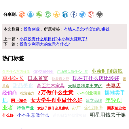
分享到:
本文栏目：
投资创业
，所属标签：
有钱人是怎样投资的
,
赚钱
上一篇：
小额投资什么项目好?本小利大赚疯了!
下一篇：
投资少利润大的生意有什么?
热门标签
业余时间赚钱
QQ空间创业
冬天什么东西好卖
广场可以做什么生意
草根站长
日本首富
现在开什么店比较好
快餐店之死
奶
甜品美食
夫妻店
高臣红木家具
天赋是积累出来的
茶店
2万做什么生意
摆摊卖手
经销商
小本创业项目
投资秘方
年轻创
机
女大学生创业做什么好
网上淘金
建立品牌
业者
企业服务
特色产业
办厂
回家创业做
女孩子做什么最赚钱
明星用钱去干嘛
小本生意做什么
什么好
适合妇女的创业项目