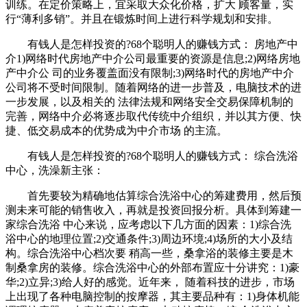
训练。在定价策略上，宜采取大众化价格，扩大 顾客量，实
行“薄利多销”。并且在锻炼时间上进行科学规划和安排。
有钱人是怎样投资的?68个聪明人的赚钱方式： 房地产中
介1)网络时代房地产中介公司最重要的资源是信息;2)网络房地
产中介公 司的业务覆盖面没有限制;3)网络时代的房地产中介
公司将不受时间限制。随着网络的进一步普及，电脑技术的进
一步发展，以及相关的 法律法规和网络安全交易保障机制的
完善，网络中介必将逐步取代传统中介组织，并以其方便、快
捷、低交易成本的优势成为中介市场 的主流。
有钱人是怎样投资的?68个聪明人的赚钱方式： 综合洗浴
中心，洗澡新主张：
首先要较为精确地估算综合洗浴中心的筹建费用，然后预
测未来可能的销售收入，再就是投资回报分析。具体到筹建一
家综合洗浴 中心来说，应考虑以下几方面的因素：1)综合洗
浴中心的地理位置;2)交通条件;3)周边环境;4)场所的大小及结
构。综合洗浴中心档次要 稍高一些，桑拿浴的装修主要是木
制桑拿房的装修。综合洗浴中心的外部布置应十分讲究：1)豪
华;2)立异;3)给人好的感觉。近年来， 随着科技的进步，市场
上出现了各种电脑控制的按摩器，其主要品种有：1)身体机能