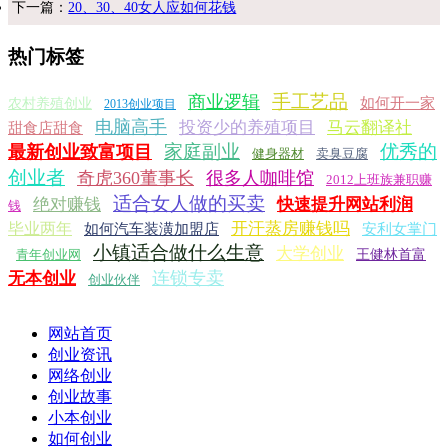
下一篇：
20、30、40女人应如何花钱
热门标签
手工艺品
商业逻辑
如何开一家
农村养殖创业
2013创业项目
电脑高手
投资少的养殖项目
马云翻译社
甜食店甜食
家庭副业
优秀的
最新创业致富项目
健身器材
卖臭豆腐
创业者
奇虎360董事长
很多人咖啡馆
2012上班族兼职赚
适合女人做的买卖
绝对赚钱
快速提升网站利润
钱
开汗蒸房赚钱吗
毕业两年
如何汽车装潢加盟店
安利女掌门
小镇适合做什么生意
大学创业
青年创业网
王健林首富
连锁专卖
无本创业
创业伙伴
网站首页
创业资讯
网络创业
创业故事
小本创业
如何创业