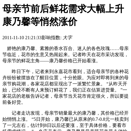
母亲节前后鲜花需求大幅上升
康乃馨等悄然涨价
2011-11-10 21:21:33
影响指数:
大字
娇艳的康乃馨、素雅的香水百合、迷人的各色玫瑰……母亲
节临近，花市的生意又热闹起来。记者昨天在花市采访发现，
母亲节的鲜花主角——康乃馨价格已开始看涨。
昨日下午，记者来到永嘉花市看到，适合母亲节的各种花
卉纷纷被摆放在了醒目位置，十分抢眼。为应对即将到来的母
亲节购花潮，各家花店都呈现出了一派繁忙景象。 “从昨天开
始，已经不断有人来预订鲜花了，我们正在估算进货量。 ”一
家花店的老板告诉记者，母亲节当天花市肯定很火，所以要提
前备好货。
记者走访发现，母亲节销量最大的康乃馨，其价格已经开
始悄悄上涨。 “5日开始，康乃馨已从原来的0.7-0.8元一枝卖到
了一元左右，估计到8日以后还要涨，至于具体价格，要看市