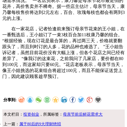
场需求情况。 ”一名店员表示，康乃馨是母亲节花市最走俏的
花卉，高价售卖并不稀奇。据一些店主估计，母亲节当天，康
乃馨每枝售价将达到2元左右，百合、玫瑰每枝也都会有两到3
元的上涨。
在一家花店，记者恰逢前来预订母亲节花束的王小姐，在
一番甄选后，王小姐订了一束3枝百合加11枝康乃馨的组合。
“根据经验，现在订花是最合算的，再过两三天，价格就要翻
跟头了，而且到时订的人多，花的品种也难选了。 ”王小姐告
诉记者，虽然目前花价没有大幅上涨，但各个花店之间已经有
差异了。 “像我订的这束花，之前我问了几家店，要价都在80
到100元，而这家却只要60元。”花店老板表示，母亲节当天，
像王小姐挑选的花束组合将超过100元，而且不能保证送货上
门，因此建议顾客趁早预订。
分享到:
本文栏目：
投资创业
，所属标签：
母亲节前后鲜花需求大
上一篇：
属于80后的9大理财绝招