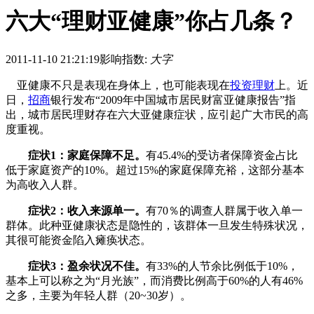
六大“理财亚健康”你占几条？
2011-11-10 21:21:19
影响指数:
大字
亚健康不只是表现在身体上，也可能表现在
投资
理财
上。近
日，
招商
银行发布“2009年中国城市居民财富亚健康报告”指
出，城市居民理财存在六大亚健康症状，应引起广大市民的高
度重视。
症状1：家庭保障不足。
有45.4%的受访者保障资金占比
低于家庭资产的10%。超过15%的家庭保障充裕，这部分基本
为高收入人群。
症状2：收入来源单一。
有70％的调查人群属于收入单一
群体。此种亚健康状态是隐性的，该群体一旦发生特殊状况，
其很可能资金陷入瘫痪状态。
症状3：盈余状况不佳。
有33%的人节余比例低于10%，
基本上可以称之为“月光族”，而消费比例高于60%的人有46%
之多，主要为年轻人群（20~30岁）。