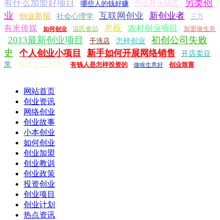
另类创
有什么加盟好项目
怎么开火锅店
哪些人的钱好赚
业
互联网创业
新创业者
创业新招
社会心理学
三万
老板
有米传媒
农村创业项目
温氏食品
加盟做生意
如何创业
2013最新创业项目
初创公司失败
怎样创业
干洗店
史
个人创业小项目
新手如何开展网络销售
开店卖豆
餐饮企业转型
浆
有钱人是怎样投资的
创业致富
做啥生意好
网站首页
创业资讯
网络创业
创业故事
小本创业
如何创业
创业加盟
创业教训
创业政策
投资创业
创业项目
创业计划
热点资讯