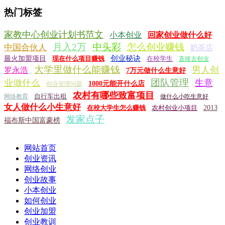
热门标签
家教中心创业计划书范文
小本创业
回家创业做什么好
月入2万
中头彩
怎么创业赚钱
中国合伙人
奶茶店
创业秘诀
最火加盟项目
现在什么项目赚钱
在校学生
直接去创业
大学里做什么能赚钱
男人创
罗永浩
7万元做什么生意好
团队管理
业做什么
生意
1000元能开什么店
创业管理问题
农村有哪些致富项目
自行车出租
网络教育
做什么小吃生意好
女人做什么小生意好
在校大学生怎么赚钱
农村创业小项目
2013
发家点子
福布斯中国富豪榜
网站首页
创业资讯
网络创业
创业故事
小本创业
如何创业
创业加盟
创业教训