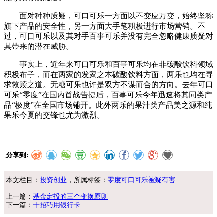
面对种种质疑，可口可乐一方面以不变应万变，始终坚称
旗下产品的安全性，另一方面大手笔积极进行市场营销。不
过，可口可乐以及其对手百事可乐并没有完全忽略健康质疑对
其带来的潜在威胁。
事实上，近年来可口可乐和百事可乐均在非碳酸饮料领域
积极布子，而在两家的发家之本碳酸饮料方面，两乐也均在寻
求救赎之道。无糖可乐也许是双方不谋而合的方向。去年可口
可乐“零度”在国内首战告捷后，百事可乐今年迅速将其同类产
品“极度”在全国市场铺开。此外两乐的果汁类产品美之源和纯
果乐今夏的交锋也尤为激烈。
分享到:
本文栏目：
投资创业
，所属标签：
零度可口可乐被疑有害
上一篇：
基金定投的三个变换原则
下一篇：
十招巧用银行卡