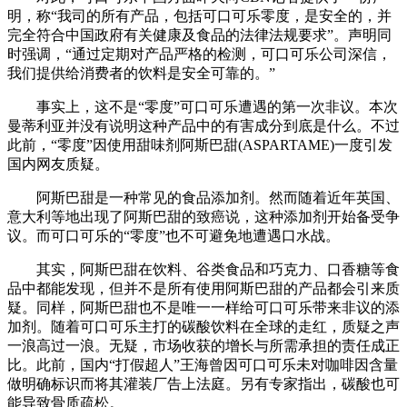
明，称“我司的所有产品，包括可口可乐零度，是安全的，并
完全符合中国政府有关健康及食品的法律法规要求”。声明同
时强调，“通过定期对产品严格的检测，可口可乐公司深信，
我们提供给消费者的饮料是安全可靠的。”
事实上，这不是“零度”可口可乐遭遇的第一次非议。本次
曼蒂利亚并没有说明这种产品中的有害成分到底是什么。不过
此前，“零度”因使用甜味剂阿斯巴甜(ASPARTAME)一度引发
国内网友质疑。
阿斯巴甜是一种常见的食品添加剂。然而随着近年英国、
意大利等地出现了阿斯巴甜的致癌说，这种添加剂开始备受争
议。而可口可乐的“零度”也不可避免地遭遇口水战。
其实，阿斯巴甜在饮料、谷类食品和巧克力、口香糖等食
品中都能发现，但并不是所有使用阿斯巴甜的产品都会引来质
疑。同样，阿斯巴甜也不是唯一一样给可口可乐带来非议的添
加剂。随着可口可乐主打的碳酸饮料在全球的走红，质疑之声
一浪高过一浪。无疑，市场收获的增长与所需承担的责任成正
比。此前，国内“打假超人”王海曾因可口可乐未对咖啡因含量
做明确标识而将其灌装厂告上法庭。另有专家指出，碳酸也可
能导致骨质疏松。