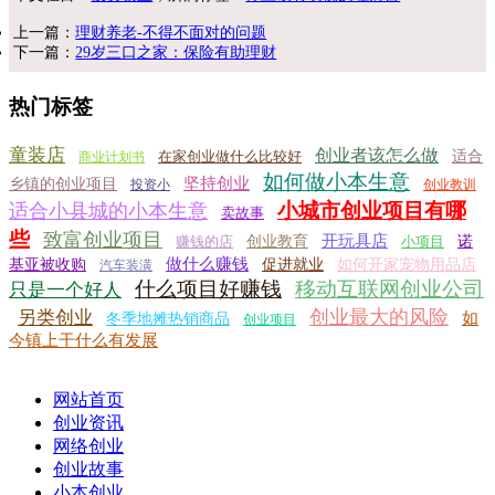
上一篇：
理财养老-不得不面对的问题
下一篇：
29岁三口之家：保险有助理财
热门标签
童装店
创业者该怎么做
在家创业做什么比较好
适合
商业计划书
如何做小本生意
坚持创业
乡镇的创业项目
投资小
创业教训
小城市创业项目有哪
适合小县城的小本生意
卖故事
些
致富创业项目
开玩具店
赚钱的店
创业教育
小项目
诺
做什么赚钱
基亚被收购
促进就业
如何开家宠物用品店
汽车装潢
什么项目好赚钱
移动互联网创业公司
只是一个好人
创业最大的风险
另类创业
如
冬季地摊热销商品
创业项目
今镇上干什么有发展
网站首页
创业资讯
网络创业
创业故事
小本创业