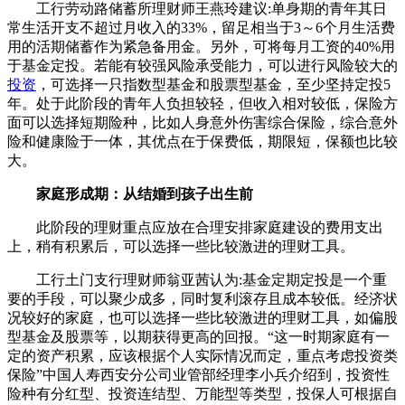
工行劳动路储蓄所理财师王燕玲建议:单身期的青年其日
常生活开支不超过月收入的33%，留足相当于3～6个月生活费
用的活期储蓄作为紧急备用金。另外，可将每月工资的40%用
于基金定投。若能有较强风险承受能力，可以进行风险较大的
投资
，可选择一只指数型基金和股票型基金，至少坚持定投5
年。处于此阶段的青年人负担较轻，但收入相对较低，保险方
面可以选择短期险种，比如人身意外伤害综合保险，综合意外
险和健康险于一体，其优点在于保费低，期限短，保额也比较
大。
家庭形成期：从结婚到孩子出生前
此阶段的理财重点应放在合理安排家庭建设的费用支出
上，稍有积累后，可以选择一些比较激进的理财工具。
工行土门支行理财师翁亚茜认为:基金定期定投是一个重
要的手段，可以聚少成多，同时复利滚存且成本较低。经济状
况较好的家庭，也可以选择一些比较激进的理财工具，如偏股
型基金及股票等，以期获得更高的回报。“这一时期家庭有一
定的资产积累，应该根据个人实际情况而定，重点考虑投资类
保险”中国人寿西安分公司业管部经理李小兵介绍到，投资性
险种有分红型、投资连结型、万能型等类型，投保人可根据自