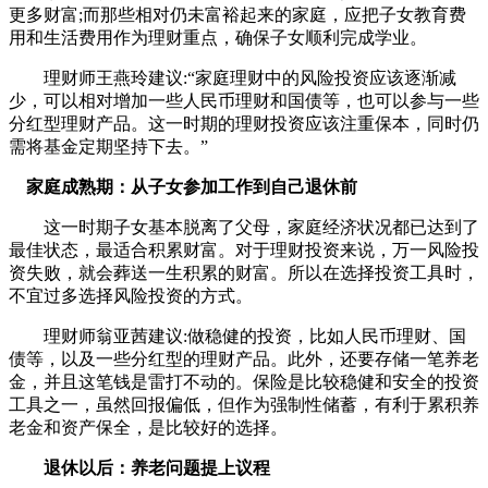
更多财富;而那些相对仍未富裕起来的家庭，应把子女教育费
用和生活费用作为理财重点，确保子女顺利完成学业。
理财师王燕玲建议:“家庭理财中的风险投资应该逐渐减
少，可以相对增加一些人民币理财和国债等，也可以参与一些
分红型理财产品。这一时期的理财投资应该注重保本，同时仍
需将基金定期坚持下去。”
家庭成熟期：从子女参加工作到自己退休前
这一时期子女基本脱离了父母，家庭经济状况都已达到了
最佳状态，最适合积累财富。对于理财投资来说，万一风险投
资失败，就会葬送一生积累的财富。所以在选择投资工具时，
不宜过多选择风险投资的方式。
理财师翁亚茜建议:做稳健的投资，比如人民币理财、国
债等，以及一些分红型的理财产品。此外，还要存储一笔养老
金，并且这笔钱是雷打不动的。保险是比较稳健和安全的投资
工具之一，虽然回报偏低，但作为强制性储蓄，有利于累积养
老金和资产保全，是比较好的选择。
退休以后：养老问题提上议程