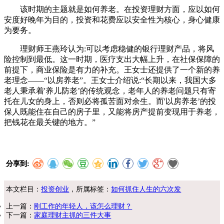
该时期的主题就是如何养老。在投资理财方面，应以如何
安度好晚年为目的，投资和花费应以安全性为核心，身心健康
为要务。
理财师王燕玲认为:可以考虑稳健的银行理财产品，将风
险控制到最低。这一时期，医疗支出大幅上升，在社保保障的
前提下，商业保险是有力的补充。王女士还提供了一个新的养
老理念——“以房养老”。王女士介绍说:“长期以来，我国大多
老人秉承着'养儿防老’的传统观念，老年人的养老问题只有寄
托在儿女的身上，否则必将孤苦面对余生。而'以房养老’的投
保人既能住在自己的房子里，又能将房产提前变现用于养老，
把钱花在最关键的地方。”
分享到:
本文栏目：
投资创业
，所属标签：
如何抓住人生的六次发
上一篇：
刚工作的年轻人，该怎么理财？
下一篇：
家庭理财主抓的三件大事