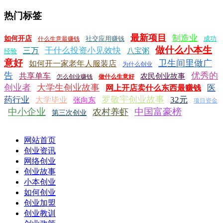
热门标签
最新项目
制造业
如何开店
社交应用赚钱
成功
什么生意最赚钱
做什么小本生
干什么投资小见效快
三万
八宝粥
经验
意好
卫生间里做广
如何开一家老年人服装店
为什么创业
告
优秀的
共享单车
农民创业故事
怎么创业赚钱
做什么生意好
创业者
大学生创业故事
医
网上开店卖什么东西最赚钱
罗敬宇创业故事
药行业
32元
大学毕业
张向东
项目资金
中小企业
中国富豪榜
农村养虾
第三次创业
网站首页
创业资讯
网络创业
创业故事
小本创业
如何创业
创业加盟
创业教训