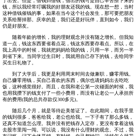
了出去。但是，借钱归借钱，借出的钱可是自己辛苦攒下来的
钱，所以我经常叮嘱我的好朋友还我的钱。现在想一想，当时
这种借钱催钱的事，如果在当今这个社会发生，那可要把朋友
关系给掰掉那。庆幸的是，我们还是好玩伴，直到如今，我们
仍是好朋友。
随着年龄的增长，我的理财观念并没有随之增长。但我知
道一点，钱这东西要省着点花，钱这东西要存着点。所以，在
我上高中的时候，我就把妈妈给我的钱，只用一半，而另一半
则省下来。当同学过生日时，我就用自己存下的钱，去给同学
买生日礼物了。
到了大学后，我更是利用周末时间去做兼职，赚零用钱。
自己赚零用钱，买自己喜欢的东西，偶尔也请妈妈出去吃吃
饭，这种感觉很好。而且，在我和老公第一次碰面的时候，我
也用我攒下的钱支付了一些小费用，而没有让老公一人承担所
有的费用(我的总共存款仅300多元)。
随后几个月，就是等待赴美签证了。在此期间，在我手里
的钱到很多，爸爸给我，老公也给我。一下子有了那么多钱，
还真不知道怎么理。我并没有把钱存入定存，更没有拿着这钱
去股市里闯一闯。可以说，我没有什么理财的观念。不过，我