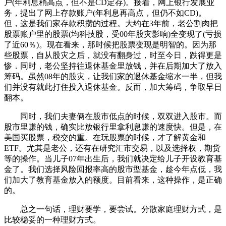
户(年利息稍高点，但不是CD定存)。接着，网上银行发展业
务，提出了网上存款账户(年利息再高点，但仍不如CD)。
但，这是我们家存款积攒的过程。大约在3年前，老公割肉把
股票账户里的股票(均科技股，受00年股灾影响)全变现了(亏损
了近60％)。现在看来，那时候把股票变现是明智的。因为那
些股票，自从股灾之后，就没有翻身过，时至今日，跌得更是
惨．同时，老公坚持往退休基金里放钱，并在后期加大了放入
筹码。虽然08年的股灾，让我们家的退休基金缩水一半，但我
们并没有就此打住投入退休基金。反而，加大筹码，争取早日
翻本。
同时，我们夫妻俩在股市低点的时候，双双进入股市。而
股市里赚的钱，确实比放银行里拿利息赚的速度快。但是，在
美国买股票，税交的重。在玩股票的时候，才了解黄金和
ETF。尤其是老公，还有在研究汇市交易，以及选择权，期货
等的操作。当儿子07年出生后，我们就决定给儿子开设教育基
金了。我们选择风险回报率高的股市型基金，趁今年点低，我
们加大了教育基金放入的额度。目前看来，这种操作，是正确
的。
总之一句话，理财要学，要尝试。分散家庭理财方式，是
比较稳妥的一种理财方式。