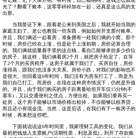
有记账，记下大体开销。有时候，自己都纳闷，这钱怎么就花
光了？翻看下账本，这零零碎碎加在一起，还真是这么高的支
出那。
当我签证下来，跟着老公来到美国之后，我就开始当我的
家庭主妇了。老公也教我一些东西，例如如何开支票付账单。
并且，我们俩还一起看房，准备拥有一处我们俩的小窝。那个
时候，房价已经在上涨，但是处于上涨初期，房价还算合理
的。我们俩就掂量着手里的这点钱，看自己能够承担多少价位
的房子。就这样，我们俩看房2个月，就把房子给定了。在等
了2个月的买房程序，这房子就属于我们了。买房自住，房价
涨得高，跟我们也没多大关系。房价小跌，对我们的影响也不
是很大。但回看这6年时间，我们没有为房东打工了，而是为
我们自己打工。而房价，在现在这种房市情况下，仍然是升值
的。并且，由于我们购买的房子距离曼哈坦开车仅15分钟(不
塞车)，又以交通便利之优点，方便出租。如果我们要再买一
处房，这个房子能够以市场价格出租掉，不仅能够以租养贷，
而且还小有现金流。当然，这是后话，在我们有下一栋房子的
时候，再来想这些吧。
下面就说说这6年时间里，我家理财工具的变化。我们从
最初把钱放入支票账户(活期性质，利息及低)，到开了存款账