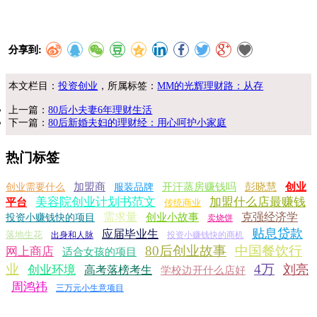
分享到:
本文栏目：
投资创业
，所属标签：
MM的光辉理财路：从存
上一篇：
80后小夫妻6年理财生活
下一篇：
80后新婚夫妇的理财经：用心呵护小家庭
热门标签
加盟商
开汗蒸房赚钱吗
彭晓慧
创业
创业需要什么
服装品牌
美容院创业计划书范文
加盟什么店最赚钱
平台
传统商业
需求量
克强经济学
创业小故事
投资小赚钱快的项目
卖烧饼
贴息贷款
应届毕业生
落地生花
出身和人脉
投资小赚钱快的商机
80后创业故事
中国餐饮行
网上商店
适合女孩的项目
业
4万
刘亮
创业环境
高考落榜考生
学校边开什么店好
周鸿祎
三万元小生意项目