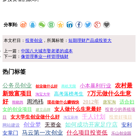
分享到:
本文栏目：
投资创业
，所属标签：
短期理财产品成投资大
上一篇：
中国八大城市娶老婆的成本
下一篇：
像管理事业一样管理钱财
热门标签
公务员创业
农村最
小本暴利行业
创业做什么好
商机无限
新致富项目
7万元做什么生意
高考落榜考生
淘宝大学
好
周鸿袆
2012年
适合妇
现在做什么赚钱快
唐军淘
熊晓鸽
女人做什么生意最好
女的创业项目
投资少的养殖项
建立品牌
千人计划
女大学生创业做什么好
投资好项目
目
淘宝刷单
创业梦
如何成功开家足疗店
无资金
安利
网站建设
马云第一次创业
什么项目投资低
女掌门
乐山创业园