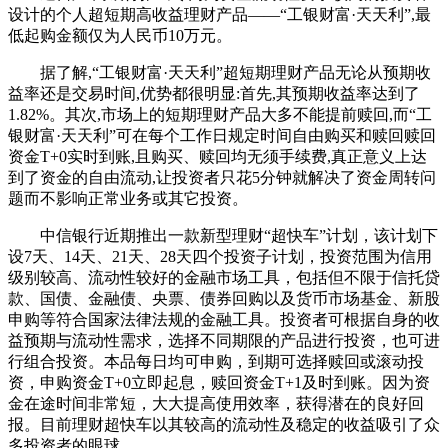
设计的个人超短期高收益理财产品——“工银财富·天天利”,最
低起购金额仅为人民币10万元。
据了解,“工银财富·天天利”超短期理财产品无论从预期收
益率还是交易时间,优势都很明显:首先,其预期收益率达到了
1.82%。其次,市场上的短期理财产品大多不能提前赎回,而“工
银财富·天天利”可在每个工作日规定时间自由购买和赎回赎回
资金T+0实时到账,且购买、赎回均无须手续费,真正意义上达
到了资金的自由流动,让投资者只花5分钟就解决了资金周转问
题而不影响正常业务或其它投资。
中信银行近期推出一款新型理财“超快车”计划，该计划下
设7天、14天、21天、28天四个投资子计划，投资范围为信用
级别较高、流动性较好的金融市场工具，包括但不限于信托贷
款、国债、金融债、央票、债券回购以及货币市场基金、新股
申购等符合国家法律法规的金融工具。投资者可根据自身的收
益预期与流动性需求，选择不同期限的产品进行投资，也可进
行组合投资。本品每日均可申购，到期可选择赎回或滚动投
资，申购资金T+0立即起息，赎回资金T+1及时到账。因为资
金在途时间非常短，大大提高使用效率，获得潜在的良好回
报。目前理财超快车以其较高的流动性及稳定的收益吸引了众
多投资者的眼球。