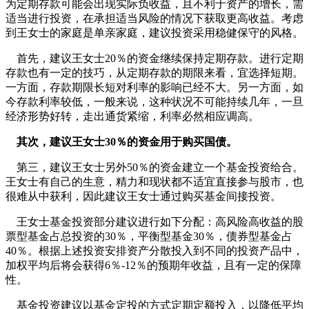
为定期存款可能会出现实际负收益，且不利于资产的增长，需
适当进行投资，在承担适当风险的情况下获取更高收益。考虑
到王女士的家庭是单亲家庭，建议投资采用稳健保守的风格。
首先，建议王女士20％的资金继续保持定期存款。进行定期
存款也有一定的技巧，从定期存款的期限来看，宜选择短期。
一方面，存款期限长短对利率的影响已经不大。另一方面，如
今存款利率较低，一般来说，这种状况不可能持续几年，一旦
经济形势好转，走出通货紧缩，利率必然相应调高。
其次，建议王女士30％的资金用于购买国债。
第三，建议王女士另外50％的资金建立一个基金投资给合。
王女士有自己的生意，精力和现状都不适宜直接参与股市，也
很难从中获利，因此建议王女士通过购买基金间接投资。
王女士基金投资部分建议进行如下分配：高风险高收益的股
票型基金占总投资的30％，平衡型基金30％，债券型基金占
40％。根据上述投资安排资产分散投入到不同的投资产品中，
加权平均后将会获得6％-12％的预期年收益，且有一定的保障
性。
基金投资建议以基金定投的方式定期定额投入，以降低平均