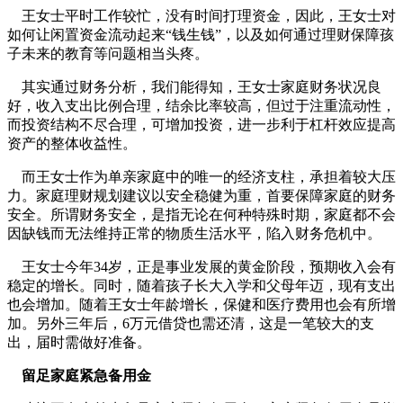
王女士平时工作较忙，没有时间打理资金，因此，王女士对
如何让闲置资金流动起来“钱生钱”，以及如何通过理财保障孩
子未来的教育等问题相当头疼。
其实通过财务分析，我们能得知，王女士家庭财务状况良
好，收入支出比例合理，结余比率较高，但过于注重流动性，
而投资结构不尽合理，可增加投资，进一步利于杠杆效应提高
资产的整体收益性。
而王女士作为单亲家庭中的唯一的经济支柱，承担着较大压
力。家庭理财规划建议以安全稳健为重，首要保障家庭的财务
安全。所谓财务安全，是指无论在何种特殊时期，家庭都不会
因缺钱而无法维持正常的物质生活水平，陷入财务危机中。
王女士今年34岁，正是事业发展的黄金阶段，预期收入会有
稳定的增长。同时，随着孩子长大入学和父母年迈，现有支出
也会增加。随着王女士年龄增长，保健和医疗费用也会有所增
加。另外三年后，6万元借贷也需还清，这是一笔较大的支
出，届时需做好准备。
留足家庭紧急备用金