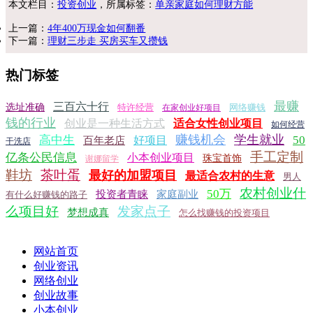
本文栏目：
投资创业
，所属标签：
单亲家庭如何理财方能
上一篇：
4年400万现金如何翻番
下一篇：
理财三步走 买房买车又攒钱
热门标签
最赚
三百六十行
选址准确
特许经营
网络赚钱
在家创业好项目
钱的行业
创业是一种生活方式
适合女性创业项目
如何经营
赚钱机会
学生就业
高中生
50
好项目
百年老店
干洗店
手工定制
亿条公民信息
小本创业项目
珠宝首饰
谢娜留学
鞋坊
茶叶蛋
最好的加盟项目
最适合农村的生意
男人
农村创业什
50万
投资者青睐
家庭副业
有什么好赚钱的路子
么项目好
发家点子
梦想成真
怎么找赚钱的投资项目
网站首页
创业资讯
网络创业
创业故事
小本创业