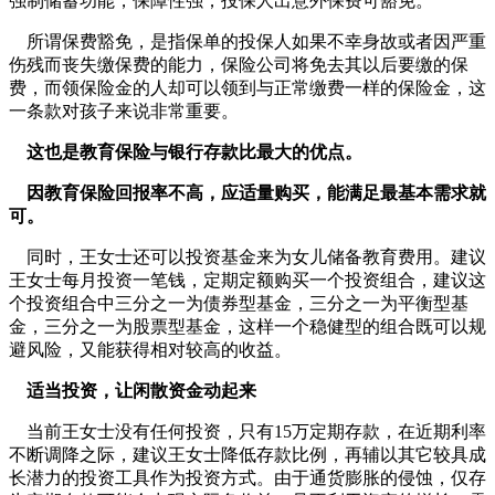
强制储蓄功能，保障性强；投保人出意外保费可豁免。
所谓保费豁免，是指保单的投保人如果不幸身故或者因严重
伤残而丧失缴保费的能力，保险公司将免去其以后要缴的保
费，而领保险金的人却可以领到与正常缴费一样的保险金，这
一条款对孩子来说非常重要。
这也是教育保险与银行存款比最大的优点。
因教育保险回报率不高，应适量购买，能满足最基本需求就
可。
同时，王女士还可以投资基金来为女儿储备教育费用。建议
王女士每月投资一笔钱，定期定额购买一个投资组合，建议这
个投资组合中三分之一为债券型基金，三分之一为平衡型基
金，三分之一为股票型基金，这样一个稳健型的组合既可以规
避风险，又能获得相对较高的收益。
适当投资，让闲散资金动起来
当前王女士没有任何投资，只有15万定期存款，在近期利率
不断调降之际，建议王女士降低存款比例，再辅以其它较具成
长潜力的投资工具作为投资方式。由于通货膨胀的侵蚀，仅存