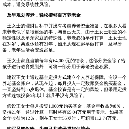
成本，避免系统性风险。
及早规划养老，轻松攒够百万养老金
王女士的理财目标中并没有考虑养老资金准备，在很多人看
来养老似乎是很遥远的事，与自己无关。由于王女士职业的不
稳定性以及单亲家庭的特殊性，养老必须早作打算，王女士现
在34岁，离退休还有21年，如果从现在起早做打算，及早筹
备，老年生活会安逸富足。
王女士家庭当前每年有64,000元的结余，这部分资金除了给
孩子进行教育规划外，可将一部分用于养老资金积累。
建议王女士通过基金定投方式建立个人养老保障。专设一个
养老基金账户，从现在起，每月投入一定数额资金购买基金，
一直坚持到55岁退休。基金投资是有一定的风险，但采用定投
方式连续投资5年以上就几乎没有风险了。
假设王女士每月投资1,000元购买基金，基金年收益为8％，
坚持21年，通过计算，届时将有65.04万元用于养老。如果基
金年收益为12％，则在王女士55岁时，可积累112.74万元。
购买足够保险，为自己和孩子撑好保护伞