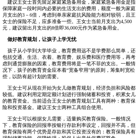
建议王女士首先留足家庭紧急备用金，家庭紧急备用金是指
保障家庭一段时间内必要的生活支出的费用，额度一般为家庭
月支出的3－6倍，考虑到单亲家庭抗风险能力相对较弱，且王
女士的保险不足，应多准备一些。王女士当前月支出为4,500
元，建议留出月支出的8倍即36,000元作为紧急备用金。
做好教育规划，让孩子上学无忧
孩子从小学到大学毕业，教育费用远不是学费那么简单，还
包括交通、生活、衣着、教育费、娱乐费和医疗费用等，再考
虑到通货膨胀的因素，教育费用将是一笔不菲的支出。一般情
况下，孩子的教育资金应本着“宽备窄用”的原则，筹集时宽松
些，以防有超计划的需要。
王女士可从现在开始为女儿做教育规划，经济负担和风险都
较低。建议利用定期定额计划进行强制储蓄和投资，积累女儿
的教育资金。当前适合王女士的教育规划工具有两种：教育保
险和投资基金。建议王女士两种工具组合使用。
王女士可以根据女儿需要，适量购买教育保险。一般情况
下，教育保险的回报率按银行存款利率设定，回报并不高，但
教育保险有两个优势是存款和其它投资没有的：教育保险具有