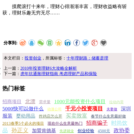
摸爬滚打十来年，理财心得渐渐丰富，理财收益略有斩
获，理财乐趣无穷无尽……
分享到:
本文栏目：
投资创业
，所属标签：
十年理财路：储蓄是理
上一篇：
2010年投资理财6大攻略全解析
下一篇：
虎年抗通胀理财指南 考虑理财产品和保险
热门标签
北漂
1000元能投资什么项目
招商项目
需求量
拉动内需
千元小投资项目
5000快可以做什么
深圳
动漫公司
夫妻做
买卖致富
服装
婴幼用品
炸鸡店怎么开
春节什么生意最好做
招商骗子
时尚饮
2013春季5个必火的项目
现在什么生意最热门
孙正义
品
政协委
加盟肯德基
创业经验
4500元
先进就业