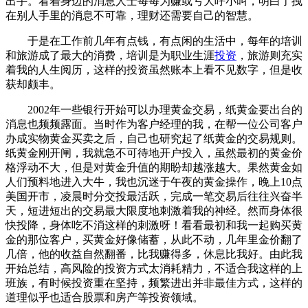
出手。看着身边的消息人士每每为赚或亏大呼小叫，明白了拽
在别人手里的消息不可靠，理财还需要自己的智慧。
于是在工作前几年有点钱，有点闲的生活中，每年的培训
和旅游成了最大的消费，培训是为职业生涯
投资
，旅游则充实
着我的人生阅历，这样的投资虽然账本上看不见数字，但是收
获却颇丰。
2002年一些银行开始可以办理黄金交易，纸黄金要出台的
消息也频频露面。当时作为客户经理的我，在帮一位公司客户
办成实物黄金买卖之后，自己也研究起了纸黄金的交易规则。
纸黄金刚开闸，我就急不可待地开户投入，虽然最初的黄金价
格浮动不大，但是对黄金升值的期盼却越涨越大。果然黄金如
人们预料地进入大牛，我也沉迷于午夜的黄金操作，晚上10点
美国开市，凌晨时分交投最活跃，完成一笔交易后往往兴奋半
天，短进短出的交易最大限度地刺激着我的神经。然而身体很
快投降，身体吃不消这样的刺激呀！看看最初和我一起购买黄
金的那位客户，买黄金好像储蓄，从此不动，几年里金价翻了
几倍，他的收益自然翻番，比我赚得多，休息比我好。由此我
开始总结，高风险的投资方式太消耗精力，不适合我这样的上
班族，有时候投资重在坚持，频繁进出并非最佳方式，这样的
道理似乎也适合股票和房产等投资领域。