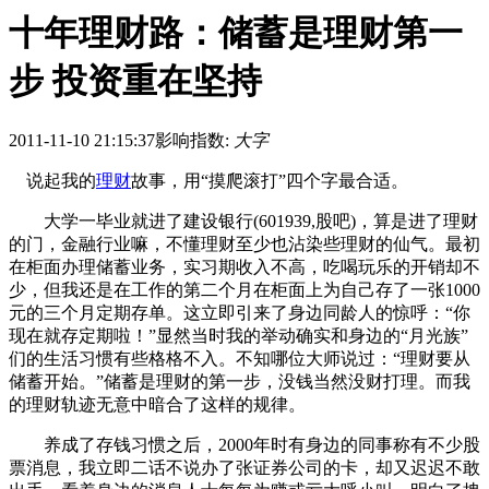
十年理财路：储蓄是理财第一
步 投资重在坚持
2011-11-10 21:15:37
影响指数:
大字
说起我的
理财
故事，用“摸爬滚打”四个字最合适。
大学一毕业就进了建设银行(601939,股吧)，算是进了理财
的门，金融行业嘛，不懂理财至少也沾染些理财的仙气。最初
在柜面办理储蓄业务，实习期收入不高，吃喝玩乐的开销却不
少，但我还是在工作的第二个月在柜面上为自己存了一张1000
元的三个月定期存单。这立即引来了身边同龄人的惊呼：“你
现在就存定期啦！”显然当时我的举动确实和身边的“月光族”
们的生活习惯有些格格不入。不知哪位大师说过：“理财要从
储蓄开始。”储蓄是理财的第一步，没钱当然没财打理。而我
的理财轨迹无意中暗合了这样的规律。
养成了存钱习惯之后，2000年时有身边的同事称有不少股
票消息，我立即二话不说办了张证券公司的卡，却又迟迟不敢