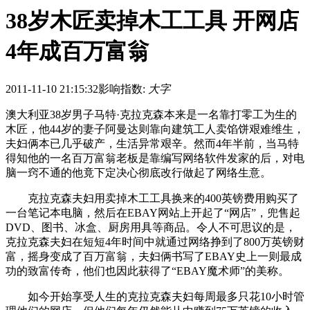
38岁木匠卖掉木工工具 开网店
4年成百万富翁
2011-11-10 21:15:32
影响指数:
大字
澳大利亚38岁男子马特·克拉克森本来是一名靠打零工为生的
木匠，他44岁的妻子阿曼达则靠向建筑工人卖馅饼艰难维生，
夫妇俩本已几乎破产，生活异常艰辛。然而4年半前，当马特
得知他的一名百万富翁老板是靠编写网络软件发家的后，对电
脑一窍不通的他竟下定决心彻底改行做起了网络生意。
克拉克森夫妇用卖掉木工工具换来的400英镑费用购买了
一台笔记本电脑，然后在EBAY网站上开起了“网店”，兜售起
DVD、图书、冰盒、厨房用具等商品。令人不可思议的是，
克拉克森夫妇在短短4年时间中就通过网络挣到了800万英镑财
富，摇身变成了百万富翁，夫妇俩书写了EBAY史上一则最成
功的致富传奇，他们也因此获得了“EBAY魔术师”的美称。
如今开始享受人生的克拉克森夫妇每周最多只花10小时管