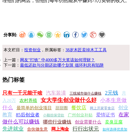
理他们的网店，但他们每年仍然能从中赚到75万英镑的收入。
分享到:
本文栏目：
投资创业
，所属标签：
38岁木匠卖掉木工工具
上一篇：
网友“打铁” 中4000多万大奖该如何理财？
下一篇：
最低还款与分期还款哪个划算 循环利息有陷阱
热门标签
2元钱
只有一千元能干啥
汽车装潢
月
三线城市做什么赚钱
女大学生创业做什么好
小本生意做
入20万
农村养殖
什么
餐饮店
创业
最简单的创业项目
甜甜圈
网上开家零食店
在家
教育
85后创业者
爱情证书
广州创业补贴
小额担保贷款
做什么可以赚钱
哪些行业赚钱
创业需要什么
卖臭豆腐
先进就业
行行出状元
网上淘金
合伙做生意
如何选择优质加