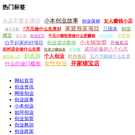
热门标签
小本创业故事
永远不要走捷径
女人赚钱小店
创业保姆
家庭致富项目
三国杀
创业
7万元做什么生意好
锤子手机
感言
小投资
千元小额投资做什么更赚钱
臭豆腐
发现生活
大批倒闭
小火锅加盟
白手起家的好项目
创业成功案例
开服装店
成功必备的八个心态
农村适合做什么生意
BAT板
投资少赚钱多
刘志兴
个人创业
时尚饰品
五六万能做什么生意
成功者心态
女性创业
开家猪宝店
什么行业门槛低
网站首页
创业资讯
网络创业
创业故事
小本创业
如何创业
创业加盟
创业教训
创业政策