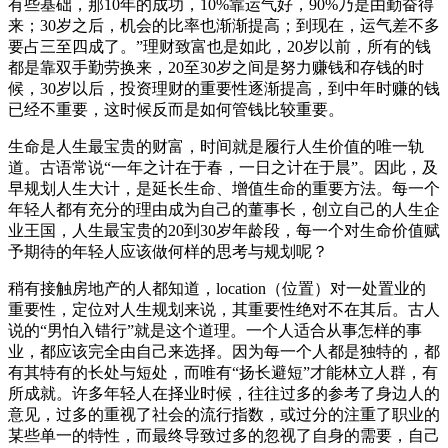
有些基础，那10年的成功，10%靠运气好，90%乃是由勤奋得
来；30岁之后，机会的比率也渐渐提高；到现在，运气差不多
要占三至四成了。”理财致富也是如此，20岁以前，所有的钱
都是靠双手勤劳换来，20至30岁之间是努力赚钱和存钱的时
候，30岁以后，投资理财的重要性逐渐提高，到中年时赚的钱
已经不重要，这时候反而是如何管钱比较重要。
生命是人生最宝贵的财富，时间就是履行人生价值的唯一轨
道。古语常说“一年之计在于春，一日之计在于晨”。因此，及
早规划人生大计，是延长生命、增值生命的重要方法。每一个
年轻人都有充分的理由成为自己的董事长，创立自己的人生企
业王国，人生最宝贵的20到30岁年龄段，每一个对生命价值赋
予期待的年轻人应该做何样的思考与规划呢？
稍有接触房地产的人都知道，location（位置）对一处置业的
重要性，定位对人生规划来说，其重要性绝对不在其后。古人
说的“男怕入错行”就是这个道理。一个人适合从事怎样的事
业，都应该完全由自己来选择。因为每一个人都是独特的，都
有其特有的长处与短处，而唯有“扬长避短”才能林立人群，有
所成就。许多年轻人在择业时候，往往过多的参考了身边人的
意见，过多的重视了社会的流行指数，或过分的注重了职业的
某些单一的特性，而最终导致过多的忽视了自身的需要，自己