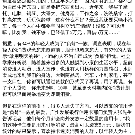
角度看还是挺有用的，也宜早买为好，因为所有的工厂都不是
为自己生产东西，而是要把东西卖出去。近年来，我买了摩
托、电脑、钢琴、大哥大、健身器，工作之余，洗洗桑拿，打
打高尔夫，玩玩保龄球，这有什么不好？最近我还要买辆小汽
车，每一个人心中都要牢固树立'汽车情结'！没钱？可以借
嘛，比如我，钱不够，已经借了5万元，再借6万元……”
据悉，有34%的年轻人成为了“负翁”一族。调查表明，现在年
轻人的消费观念愈来愈超前，胆子也愈来愈大，有57%的人表
示“敢用明天的钱”，48%的人不为自己成为“负翁”担忧。社会
学家分析说，随着越来越多的人触摸到小康的生活水平，超前
消费没人动员，没人宣传，也没有人用榜样的力量感召，水到
渠成地来到我们的身边。大到商品房、汽车，小到家电，甚至
一支口红，你都可以通过贷款的形式买了再说，用了再说。有
了个人贷款，你未来5年、10年，甚至更长时期内的消费计划
都可以轻而易举地变为即期消费。
但是在这样的前提下，很多人迷失了方向。可以透支的信用卡
是“负翁”一族的最爱。广州发展银行信用卡部门负责人张先生
告诉记者，他们每个月都会向外发放一定数量的信用卡，“我
们这种卡主要是用来引导消费，最高可以透支5万元，据我们
统计的结果显示，喜欢持卡透支消费的人群，以年轻人为主，