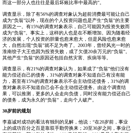
而这一部分人也往往是最后坏账比率中最高的”。
调查显示，除了有56%的调查对象认为超前消费最可能让自己
成为“负翁”以外，现在的个人投资问题也是产生“负翁”的主要
原因之一。有15%的调查对象表示，自己可能因为投资失败而
成为“负翁”。事实上，这样的人也是在不断增加。因为随着经
济的发展，个人投资的胆量也愈来愈大，但是风险也愈来愈
大，自然出现“负翁”就不足为奇了。2003年，曾经风光一时的
淮南饺子大王也因为投资失败，成了欠债20余万元的“负翁”。
其他产生“负翁”的原因还包括自然灾害、疾病等等。
调查显示，有21%的调查对象认为，如果成了“负翁”他们没有
能力偿还自己的债务，31%的调查对象不知道自己有没有能
力，甚至有15%的调查对象表示不会主动偿还债务，31%的调
查对象表示不知道自己会不会主动偿还债务。由这个调查结
果，可以推测，更多的人会走向负债，同时没有能力偿还自己
的债务，成为永久的“负翁”，走向个人破产。
30岁前的规划
李嘉诚对成功的看法有独到的见解，他说：“在20岁前，事业
上的成功百分之百是靠双手勤劳换来；20至30岁之间，事业已