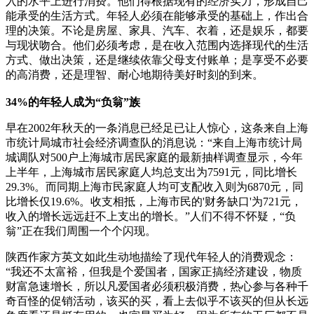
入的水平上进行消费。他们得根据现有的经济实力，形成自己
能承受的生活方式。年轻人必须在能够承受的基础上，作出合
理的决策。不论是房屋、家具、汽车、衣着，还是娱乐，都要
与现状吻合。他们必须考虑，是在收入范围内选择现代的生活
方式、做出决策，还是继续依靠父母支付账单；是享受不必要
的高消费，还是理智、耐心地期待美好时刻的到来。
34%的年轻人成为“负翁”族
早在2002年秋天的一条消息已经足已让人惊心，这条来自上海
市统计局城市社会经济调查队的消息说：“来自上海市统计局
城调队对500户上海城市居民家庭的最新抽样调查显示，今年
上半年，上海城市居民家庭人均总支出为7591元，同比增长
29.3%。而同期上海市民家庭人均可支配收入则为6870元，同
比增长仅19.6%。收支相抵，上海市民的'财务缺口'为721元，
收入的增长远远赶不上支出的增长。”人们不得不怀疑，“负
翁”正在我们周围一个个闪现。
陕西作家方英文如此生动地描绘了现代年轻人的消费观念：
“我还不太富裕，但我是个爱国者，国家正搞经济建设，物质
财富急速增长，所以凡爱国者必须积极消费，热心参与各种千
奇百怪的促销活动，该买的买，看上去似乎不该买的但从长远