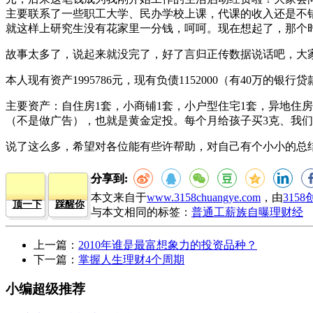
主要联系了一些职工大学、民办学校上课，代课的收入还是不
就这样上研究生没有花家里一分钱，呵呵。现在想起了，那
故事太多了，说起来就没完了，好了言归正传数据说话吧，大
本人现有资产1995786元，现有负债1152000（有40万的
主要资产：自住房1套，小商铺1套，小户型住宅1套，异地住
（不是做广告），也就是黄金定投。每个月给孩子买3克、我们
说了这么多，希望对各位能有些许帮助，对自己有个小小的总
分享到:
本文来自于
www.3158chuangye.com
，由
315
顶一下
踩醒你
与本文相同的标签：
普通工薪族自曝理财经
上一篇：
2010年谁是最富想象力的投资品种？
下一篇：
掌握人生理财4个周期
小编超级推荐