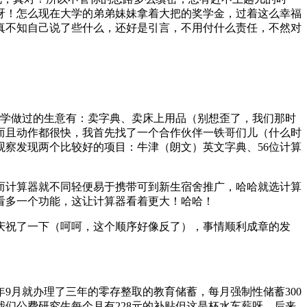
呀！怎么现在大学的弟弟妹妹拿着大把的奖学金，过着这么幸福
真不知自己说了些什么，还好是引言，不用付什么责任，不然对
同学做过的生意有：卖字典、卖床上用品（别想歪了，我们那时
而且动作都很快，我首先找了一个合作伙伴一铁哥们儿（什么时
察发现两个比较好的项目：牛津（朗文）英文字典、56位计算
而计算器就不同轻便易于携带可到新生宿舍推广，哈哈就选计算
别小看多一个功能，这让计算器看着更大！哈哈！
庆祝了一下（呵呵，这个顺序好像反了），事情顺利成章的发
年9月就办理了三年的零存整取的教育储蓄，每月强制性储蓄300
们公费研究生每个月有228元的补贴但这是杯水车薪呀，后来