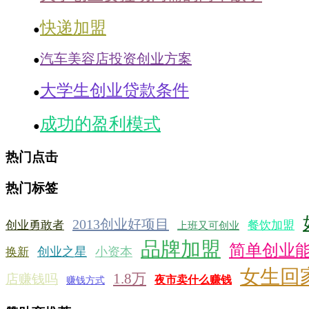
快递加盟
●
汽车美容店投资创业方案
●
大学生创业贷款条件
●
成功的盈利模式
●
热门点击
热门标签
2013创业好项目
创业勇敢者
餐饮加盟
上班又可创业
品牌加盟
简单创业
创业之星
小资本
换新
女生回
1.8万
店赚钱吗
夜市卖什么赚钱
赚钱方式