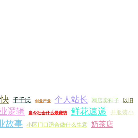
最快
个人站长
千千氏
网店卖鞋子
以旧
创业产业
鲜花速递
业逻辑
开服装小
当今社会什么最赚钱
业故事
奶茶店
小区门口适合做什么生意