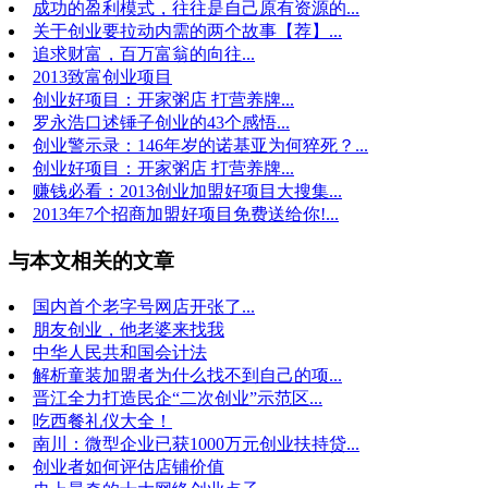
成功的盈利模式，往往是自己原有资源的...
关于创业要拉动内需的两个故事【荐】...
追求财富，百万富翁的向往...
2013致富创业项目
创业好项目：开家粥店 打营养牌...
罗永浩口述锤子创业的43个感悟...
创业警示录：146年岁的诺基亚为何猝死？...
创业好项目：开家粥店 打营养牌...
赚钱必看：2013创业加盟好项目大搜集...
2013年7个招商加盟好项目免费送给你!...
与本文相关的文章
国内首个老字号网店开张了...
朋友创业，他老婆来找我
中华人民共和国会计法
解析童装加盟者为什么找不到自己的项...
晋江全力打造民企“二次创业”示范区...
吃西餐礼仪大全！
南川：微型企业已获1000万元创业扶持贷...
创业者如何评估店铺价值