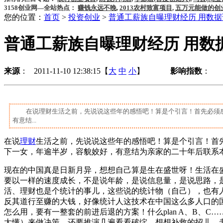
3158创业网—全站热点：
赚钱永远不晚
,
2013农村致富项目
,
五万元能做的创
您的位置：
首页
>
投资创业
>
普通工薪族自曝理财经历 用数据
普通工薪族自曝理财经历 用数
来源
： 2011-11-10 12:38:15【
大
中
小
】
影响指数
：
在说理财生活之前，先说说这些年的感悟吧！算是个引言！首先必须感
有意结...
在说
理财
生活之前，先说说这些年的感悟吧！算是个引言！首先
下一女，年逾半岁，容貌姣好，有意结为亲家的二十年后联
现在的中国真是日新月异，想想自己算是生在盛世呀！生活在
要以一样的速度成长，不是说年龄，是说信息量，是说思路，
活、理财也是个统计的事儿，这些说的统计物（自己），也有
反其道行至赚的大钱，好像统计人这技术在中国这么多人口的
怎么用，要有一整套的前进后退的方案！什么plan A、B
太懂）来做决策，还要推演几遍看看破绽，想想补救的招儿，老