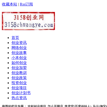
收藏本站
|
Rss订阅
首页
创业资讯
网络创业
创业故事
小本创业
如何创业
创业加盟
创业教训
创业政策
投资创业
创业项目
创业计划书
热点资讯
推荐的栏目专题：
农村创业项目
,
怎么开网店
,
李彦宏(百度创始人)
,
马云(淘宝