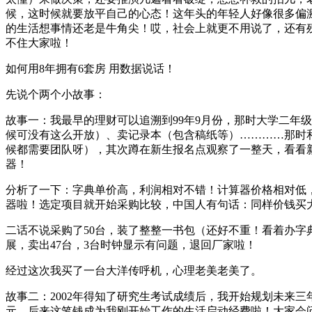
候，这时候就要放平自己的心态！这年头的年轻人好像很多偏
的生活想事情还老是牛角尖！哎，社会上就更不用说了，还有
不住大家啦！
如何用8年拥有6套房 用数据说话！
先说个两个小故事：
故事一：我最早的理财可以追溯到99年9月份，那时大学二年
候可没有这么开放）、卖记录本（包含稿纸等）…………那时
候都需要团队呀），其次蹲在新生报名点观察了一整天，看看
器！
分析了一下：字典单价高，利润相对不错！计算器价格相对低
器啦！选定项目就开始采购比较，中国人有句话：同样价钱买
二话不说采购了50台，装了整整一书包（还好不重！看着办
展，卖出47台，3台时钟显示有问题，退回厂家啦！
经过这次我买了一台大洋传呼机，心理老美老美了。
故事二：2002年得知了研究生考试成绩后，我开始规划未来三
元，后来这笔钱成为我刚开始工作的生活启动经费啦！大家会问