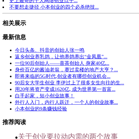
史上最奇的十大网络创业点子...
不要想走捷径 小本创业的四个必杀绝技...
相关展示
最新信息
今日头条、抖音的创始人张一鸣
返乡创业养乳鸽，让他养鸽养出“金凤凰”...
一位90后创始人——喜茶创始人 身家40亿...
身价百亿的酱油老翁，赛过卖楼的地产大亨？...
即将来临的5G时代,创业者有哪些创业机会...
90后女大学生创业 李伊过上了很多女生向往的生...
用20年将资产变成1620亿, 成为世界第一首富...
白手起家，短小创业故事！
外行人入门，内行人跃迁，一个人的创业故事...
小本创业的9条赚钱经验
推荐阅读
关于创业要拉动内需的两个故事
●