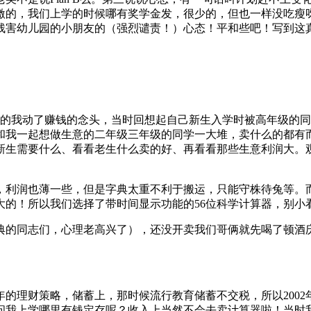
激的，我们上学的时候哪有奖学金发，很少的，但也一样没吃瘦
残害幼儿园的小朋友的（强烈谴责！）心态！平和些吧！写到这
级的我动了赚钱的念头，当时回想起自己新生入学时被高年级的
和我一起想做生意的二年级三年级的同学一大堆，卖什么的都有
新生需要什么、看看老生什么卖的好、再看看那些生意利润大。观
，利润也薄一些，但是字典太重不利于搬运，只能守株待兔等。
大的！所以我们选择了带时间显示功能的56位科学计算器，
字典的同志们，心理老高兴了），还没开卖我们哥俩就先喝了顿酒
年的理财策略，储蓄上，那时候流行教育储蓄不交税，所以2002
我上学哪里有钱定存呢？收入上当然不会去卖计算器啦！当时我