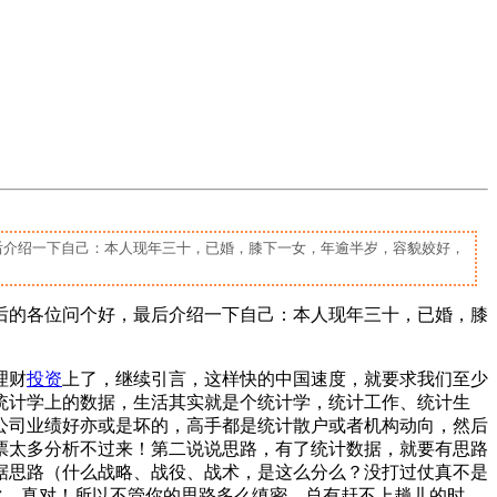
后介绍一下自己：本人现年三十，已婚，膝下一女，年逾半岁，容貌姣好，
0后的各位问个好，最后介绍一下自己：本人现年三十，已婚，膝
理财
投资
上了，继续引言，这样快的中国速度，就要求我们至少
统计学上的数据，生活其实就是个统计学，统计工作、统计生
公司业绩好亦或是坏的，高手都是统计散户或者机构动向，然后
票太多分析不过来！第二说说思路，有了统计数据，就要有思路
根据思路（什么战略、战役、战术，是这么分么？没打过仗真不是
变化，真对！所以不管你的思路多么缜密，总有赶不上趟儿的时