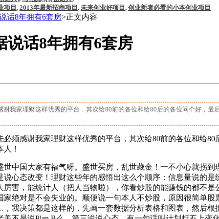
业项目
,
2013年最新招商项目
,
未来创业好项目
,
创业新者必看的小本创业项目
说话8年拥有6套房
>正文内容
据说话8年拥有6套房
谢我家理财这样优秀的平台，其次给80前的各位和给80后的各位问个好，最
必须感谢我家理财这样优秀的平台，其次给80前的各位和给8
系本人！
盛世中国大家有福气呀。盛世买房，乱世藏金！一不小心就拐到
是说心态改变！理财这些年的感悟出这么个顺序：信息量说的是
人厉害，能统计人（把人当物啦），你看炒股的能赚钱的都不是
国家绝对是不会失业的。顺便说一句本人不炒股，原因很简单股
、C……，我决策都是这样的，先画一套数据分析表格和图表，然后
美不是说Plan B么。第三说说心态，有一句话叫计划赶不上