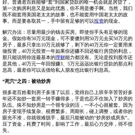
好。普通老百姓能够“套”到国家贷款的唯一机会就是房贷了，
第一次购房利息又是如此优惠，你不用是傻子啊。当然，我们
既不能套用美国老太太的故事，也不能套用中国老太太的故
事。而是要各取其一，手中留有足够的可以
投资
的现金。
解穴办法：尽量用最少的钱去买房。即使你手头有足够的现
金。假如你有50万元现金，可不要傻到用50万元去买50万元的
房子，最多只拿出10万元就够了，剩下的40万元你一定要用来
做投资，40万元投资一年如果你还赚不回还银行房贷的利息，
那只能说明你连最基本的
理财
能力都没有。无论是投到股市还
是其他，40万元一年回报赚3、5万元远远比银行贷款的那点利
息高，最差你可以去借给私人朋友也比银行利息高。
“死穴”之四：被动炒房
很多老百姓看到房子多涨了以后，觉得自己上班辛辛苦苦好多
年还不如炒一套房一转手赚得多，于是也忍不住加入了炒房的
队伍。殊不知炒房是一个很专业的活，一不小心就被套。因为
房子变现手续复杂、税费繁多、周期长，碰上调整，或者你的
眼光不准，你就很难脱手，最后只能被动的“炒房炒成房东”。
压了资金，耗费了时间，影响了工作，最后心力交瘁，得不偿
失。