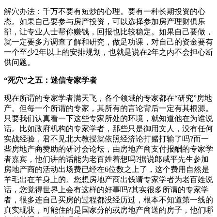
解穴办法：千万不要有短炒的心理。要有一种长期投资的心
态。如果自己要参与房产投资，可以选择参加房产理财俱乐
部，让专业人士帮你赚钱，回报也比较稳定。如果自己要做，
就一定要多方调查了解和研究，做足功课，对自己的资金要有
一个至少2年以上的安排规划，也就是说在2年之内不会担心断
供问题。
“死穴”之五：迷信专家学者
现在所谓的专家学者满天飞，各个领域的专家都在“研究”房地
产。但每一个所谓的专家，其所有的言论背后一定有其根源。
只要我们认真看一下这些专家所处的环境，就知道他在为谁说
话。比如政府机构的专家学者，那些只是御用文人，没有任何
实战经验，君不见北大教授就依照经济论打赌打输了吗?而一
些房地产商赞助的研讨会论坛，由房地产商支付报酬的专家学
者嘉宾，他们讲的话能为老百姓着想吗?据说郎咸平先生参加
房地产商的活动出场费已经在6位数之上了，这个费用自然是
羊毛出在羊身上的。您想房地产商出钱请专家学者为老百姓说
话，您觉得世界上会有这样的好事吗?其实很多所谓的专家学
者，很多连自己买房的过程都没经历过，根本不知道第一线的
真实现状，可能住的是国家分的或房地产商送的房子，他们哪