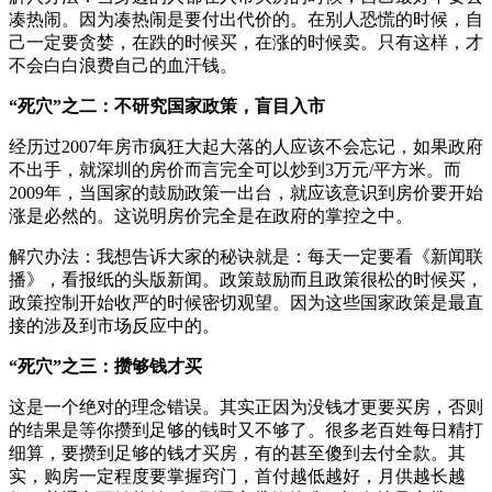
凑热闹。因为凑热闹是要付出代价的。在别人恐慌的时候，自
己一定要贪婪，在跌的时候买，在涨的时候卖。只有这样，才
不会白白浪费自己的血汗钱。
“死穴”之二：不研究国家政策，盲目入市
经历过2007年房市疯狂大起大落的人应该不会忘记，如果政府
不出手，就深圳的房价而言完全可以炒到3万元/平方米。而
2009年，当国家的鼓励政策一出台，就应该意识到房价要开始
涨是必然的。这说明房价完全是在政府的掌控之中。
解穴办法：我想告诉大家的秘诀就是：每天一定要看《新闻联
播》，看报纸的头版新闻。政策鼓励而且政策很松的时候买，
政策控制开始收严的时候密切观望。因为这些国家政策是最直
接的涉及到市场反应中的。
“死穴”之三：攒够钱才买
这是一个绝对的理念错误。其实正因为没钱才更要买房，否则
的结果是等你攒到足够的钱时又不够了。很多老百姓每日精打
细算，要攒到足够的钱才买房，有的甚至傻到去付全款。其
实，购房一定程度要掌握窍门，首付越低越好，月供越长越