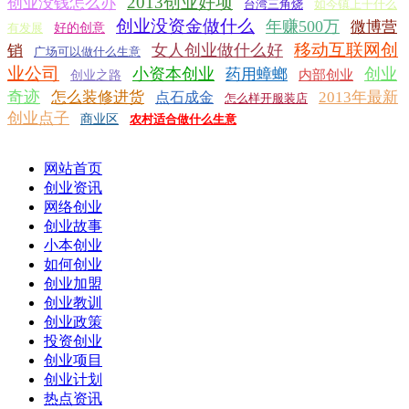
2013创业好项
创业没钱怎么办
台湾三角烧
如今镇上干什么
创业没资金做什么
年赚500万
微博营
有发展
好的创意
移动互联网创
女人创业做什么好
销
广场可以做什么生意
业公司
小资本创业
创业
药用蟑螂
内部创业
创业之路
奇迹
怎么装修进货
2013年最新
点石成金
怎么样开服装店
创业点子
商业区
农村适合做什么生意
网站首页
创业资讯
网络创业
创业故事
小本创业
如何创业
创业加盟
创业教训
创业政策
投资创业
创业项目
创业计划
热点资讯