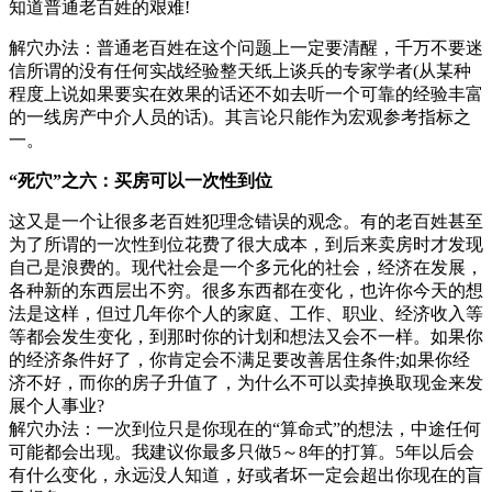
知道普通老百姓的艰难!
解穴办法：普通老百姓在这个问题上一定要清醒，千万不要迷
信所谓的没有任何实战经验整天纸上谈兵的专家学者(从某种
程度上说如果要实在效果的话还不如去听一个可靠的经验丰富
的一线房产中介人员的话)。其言论只能作为宏观参考指标之
一。
“死穴”之六：买房可以一次性到位
这又是一个让很多老百姓犯理念错误的观念。有的老百姓甚至
为了所谓的一次性到位花费了很大成本，到后来卖房时才发现
自己是浪费的。现代社会是一个多元化的社会，经济在发展，
各种新的东西层出不穷。很多东西都在变化，也许你今天的想
法是这样，但过几年你个人的家庭、工作、职业、经济收入等
等都会发生变化，到那时你的计划和想法又会不一样。如果你
的经济条件好了，你肯定会不满足要改善居住条件;如果你经
济不好，而你的房子升值了，为什么不可以卖掉换取现金来发
展个人事业?
解穴办法：一次到位只是你现在的“算命式”的想法，中途任何
可能都会出现。我建议你最多只做5～8年的打算。5年以后会
有什么变化，永远没人知道，好或者坏一定会超出你现在的盲