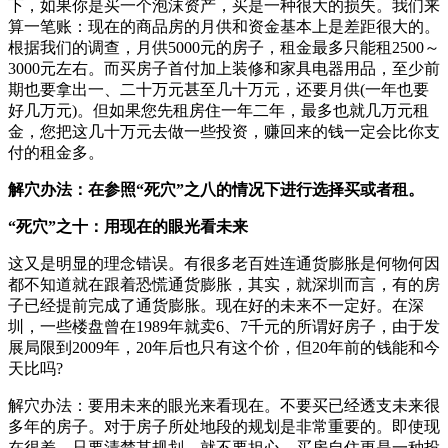
下，如果你是买一个泡沫资产，买是一种很大的损失。我们来
算一笔账：现在的商品房的月供和资金基本上是差距很大的。
根据我们的调查，月供5000元的房子，租金最多只能租2500～
3000元左右。而买房子首付加上装修和家具电器用品，至少前
期也要拿出一、二十万元甚至几十万元，还要月供(一年也要
好几万元)。但如果您先租房住一年二年，最多也就几万元租
金，您把这几十万元去做一些投资，赚回来的钱一定会比你支
付的租金多。
解穴办法：在参照“死穴”之八的情况下进行选择买或者租。
“死穴”之十：用现在的眼光看未来
这又是明显的理念错误。有很多老百姓连通货膨胀是何物何因
都不知道就在跟着恐慌通货膨胀，其实，就深圳而言，有的房
子已经提前完成了通货膨胀。现在好的未来不一定好。在深
圳，一些楼盘曾在1989年就卖6、7千元的所谓好房子，由于发
展局限到2009年，20年后也只有这个价，但20年前的钱能和今
天比吗?
解穴办法：要用未来的眼光来看现在。不要买已经透支未来很
多年的房子。对于房子所处地段的规划是非常重要的。即使现
在很差，只要清楚其规划，就不要担心。买房自住更是一种投