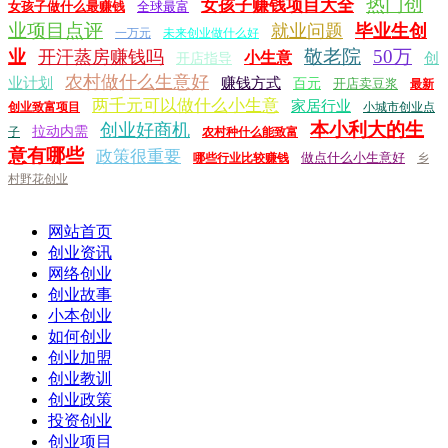
热门创
女孩子赚钱项目大全
女孩子做什么最赚钱
全球最富
业项目点评
就业问题
毕业生创
一万元
未来创业做什么好
敬老院
50万
业
开汗蒸房赚钱吗
小生意
创
开店指导
农村做什么生意好
业计划
赚钱方式
百元
开店卖豆浆
最新
两千元可以做什么小生意
家居行业
创业致富项目
小城市创业点
本小利大的生
创业好商机
拉动内需
子
农村种什么能致富
意有哪些
政策很重要
做点什么小生意好
哪些行业比较赚钱
乡
村野花创业
网站首页
创业资讯
网络创业
创业故事
小本创业
如何创业
创业加盟
创业教训
创业政策
投资创业
创业项目