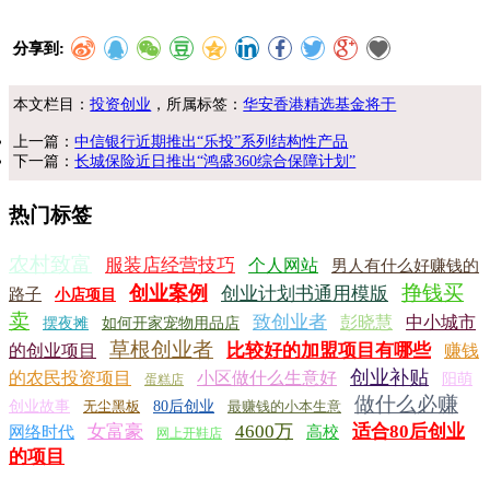
分享到:
本文栏目：
投资创业
，所属标签：
华安香港精选基金将于
上一篇：
中信银行近期推出“乐投”系列结构性产品
下一篇：
长城保险近日推出“鸿盛360综合保障计划”
热门标签
农村致富
服装店经营技巧
个人网站
男人有什么好赚钱的
挣钱买
创业案例
创业计划书通用模版
路子
小店项目
卖
致创业者
彭晓慧
中小城市
摆夜摊
如何开家宠物用品店
草根创业者
比较好的加盟项目有哪些
的创业项目
赚钱
创业补贴
的农民投资项目
小区做什么生意好
阳萌
蛋糕店
做什么必赚
创业故事
无尘黑板
80后创业
最赚钱的小本生意
女富豪
4600万
适合80后创业
网络时代
高校
网上开鞋店
的项目