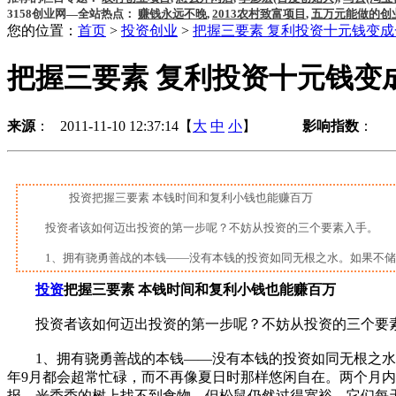
3158创业网—全站热点：
赚钱永远不晚
,
2013农村致富项目
,
五万元能做的创
您的位置：
首页
>
投资创业
>
把握三要素 复利投资十元钱变成
把握三要素 复利投资十元钱变
来源
： 2011-11-10 12:37:14【
大
中
小
】
影响指数
：
投资把握三要素 本钱时间和复利小钱也能赚百万
投资者该如何迈出投资的第一步呢？不妨从投资的三个要素入手。
1、拥有骁勇善战的本钱——没有本钱的投资如同无根之水。如果不储蓄，
投资
把握三要素 本钱时间和复利小钱也能赚百万
投资者该如何迈出投资的第一步呢？不妨从投资的三个要
1、拥有骁勇善战的本钱——没有本钱的投资如同无根之水。
年9月都会超常忙碌，而不再像夏日时那样悠闲自在。两个月内
报。光秃秃的树上找不到食物，但松鼠仍然过得宽裕。它们每