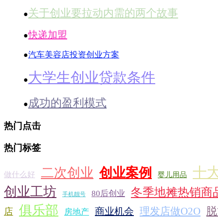
关于创业要拉动内需的两个故事
●
快递加盟
●
汽车美容店投资创业方案
●
大学生创业贷款条件
●
成功的盈利模式
●
热门点击
热门标签
十
二次创业
创业案例
做什么好
婴儿用品
创业工坊
冬季地摊热销商
80后创业
手机靓号
俱乐部
脱
理发店做O2O
商业机会
店
房地产