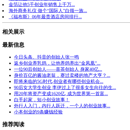
金箔让他5千创业年销售上千万...
海外商务礼仪 做个“国际人”白领一族...
《福布斯》06年最贵酒店房间排行...
相关展示
最新信息
今日头条、抖音的创始人张一鸣
返乡创业养乳鸽，让他养鸽养出“金凤凰”...
一位90后创始人——喜茶创始人 身家40亿...
身价百亿的酱油老翁，赛过卖楼的地产大亨？...
即将来临的5G时代,创业者有哪些创业机会...
90后女大学生创业 李伊过上了很多女生向往的生...
用20年将资产变成1620亿, 成为世界第一首富...
白手起家，短小创业故事！
外行人入门，内行人跃迁，一个人的创业故事...
小本创业的9条赚钱经验
推荐阅读