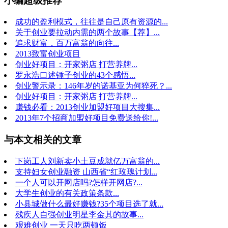
小编超级推荐
成功的盈利模式，往往是自己原有资源的...
关于创业要拉动内需的两个故事【荐】...
追求财富，百万富翁的向往...
2013致富创业项目
创业好项目：开家粥店 打营养牌...
罗永浩口述锤子创业的43个感悟...
创业警示录：146年岁的诺基亚为何猝死？...
创业好项目：开家粥店 打营养牌...
赚钱必看：2013创业加盟好项目大搜集...
2013年7个招商加盟好项目免费送给你!...
与本文相关的文章
下岗工人刘新卖小土豆成就亿万富翁的...
支持妇女创业融资 山西省“红玫瑰计划...
一个人可以开网店吗?怎样开网店?...
大学生创业的有关政策条款...
小县城做什么最好赚钱?35个项目选了就...
残疾人自强创业明星李金其的故事...
艰难创业 一天只吃两顿饭