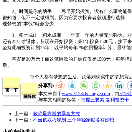
2、时间是你的助手——尽早开始投资。没有什么事物能像
都知道，但不一定做得到。因为它要求投资者必须进行选择—
现梦想的“本钱”就会变少。
3、积土成山，积水成渊——年复一年的力量无比强大。对资
还有25年才退休，从现在开始投资：第1年投资1500元，接下
坚持此项投资计划25年，以平均每年7%的回报率计算，最终
答案是30万元！而这笔巨款的开始仅仅是1500元！每年增
后。
每个人都有梦想的生活。跌落到现实中的梦想背后有
分享到:
顶一下
本文来自于
www.3158chuangye.com
，由
315
踩醒你
与本文相同的标签：
把握三要素 复利投资十
上一篇：
教你最靠谱的暴富方式
下一篇：
不当孩奴巧规划 三个年轻家庭各有妙招