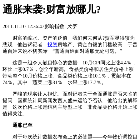
通胀来袭:财富放哪儿?
2011-11-10 12:36:47
影响指数:
大字
财富的缩水、资产的贬值，我们何去何从?贺军显得较为
悲观，他告诉记者，
投资
房地产、黄金白银的门槛较高，于普
通百姓来说不切实际，“普通百姓面对通胀无处可逃。”
这是一组令人触目惊心的数据，10月CPI同比上涨4.4％，
环比上涨0.7％，创全年新高。食品类价格和居住类价格上涨
带动整个10月价格上涨。食品类价格上涨10.1％，贡献率在
74％。其中，蔬菜上涨31％，水果上涨17.7％。
严峻的现实让人担忧。面对记者关于全面通胀是否来临的
提问，国家统计局新闻发言人盛来运给予否认，他给出的解释
是，这次价格上涨是结构主导型上涨，非食品类价格开始上涨
值得关注。
通胀已至
对于每次统计数据发布会上的必答题——今年物价调控目