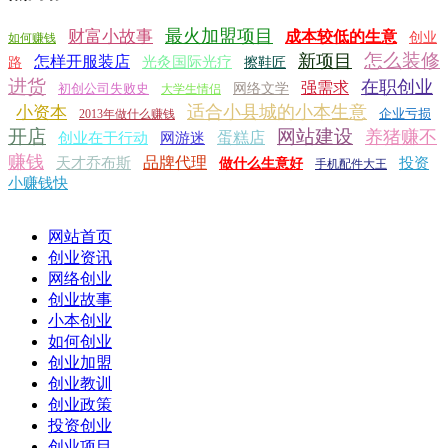
最火加盟项目
财富小故事
成本较低的生意
创业
如何赚钱
怎么装修
新项目
怎样开服装店
光灸国际光疗
路
擦鞋匠
进货
在职创业
强需求
初创公司失败史
网络文学
大学生情侣
适合小县城的小本生意
小资本
企业亏损
2013年做什么赚钱
开店
网站建设
养猪赚不
蛋糕店
创业在于行动
网游迷
赚钱
品牌代理
天才乔布斯
投资
做什么生意好
手机配件大王
小赚钱快
网站首页
创业资讯
网络创业
创业故事
小本创业
如何创业
创业加盟
创业教训
创业政策
投资创业
创业项目