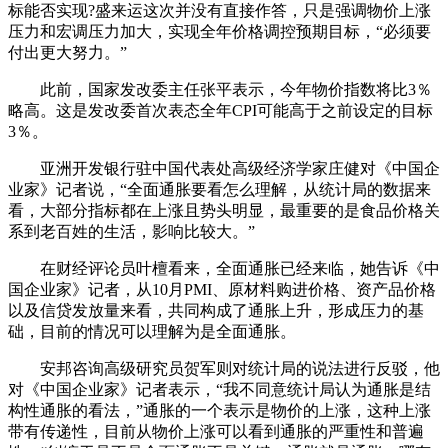
标能否实现?盛来运这次并没有直接作答，只是强调物价上涨
压力和宏调压力加大，实现全年价格调控预期目标，“必须要
付出更大努力。”
此前，国家发改委主任张平表示，今年物价指数将比3％
略高。这是发改委首次表态全年CPI可能高于之前设定的目标
3％。
亚洲开发银行驻中国代表处高级经济学家庄健对《中国企
业家》记者说，“全面通胀要看怎么理解，从统计局的数据来
看，大部分指标都在上涨且势头明显，最重要的是食品价格关
系到老百姓的生活，影响比较大。”
在财经评论员叶檀看来，全面通胀已经来临，她告诉《中
国企业家》记者，从10月PMI、原材料购进价格、资产品价格
以及信贷发放量来看，共同构成了通胀上升，形成压力的基
础，目前的情况可以理解为是全面通胀。
安邦咨询高级研究员贺军则对统计局的说法进行反驳，他
对《中国企业家》记者表示，“我不同意统计局认为通胀是结
构性通胀的看法，”通胀的一个表示是物价的上涨，这种上涨
带有传递性，目前从物价上涨可以看到通胀的严重性和普遍