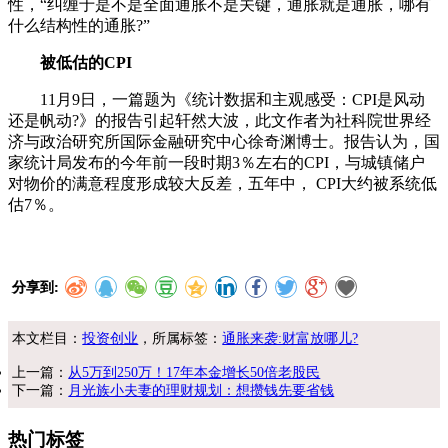
性，“纠缠于是不是全面通胀不是关键，通胀就是通胀，哪有
什么结构性的通胀?”
被低估的CPI
11月9日，一篇题为《统计数据和主观感受：CPI是风动
还是帆动?》的报告引起轩然大波，此文作者为社科院世界经
济与政治研究所国际金融研究中心徐奇渊博士。报告认为，国
家统计局发布的今年前一段时期3％左右的CPI，与城镇储户
对物价的满意程度形成较大反差，五年中， CPI大约被系统低
估7％。
分享到:
本文栏目：
投资创业
，所属标签：
通胀来袭:财富放哪儿?
上一篇：
从5万到250万！17年本金增长50倍老股民
下一篇：
月光族小夫妻的理财规划：想攒钱先要省钱
热门标签