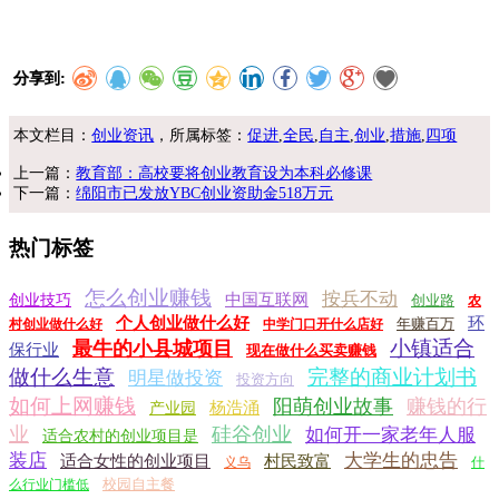
分享到:
本文栏目：
创业资讯
，所属标签：
促进
,
全民
,
自主
,
创业
,
措施
,
四项
上一篇：
教育部：高校要将创业教育设为本科必修课
下一篇：
绵阳市已发放YBC创业资助金518万元
热门标签
怎么创业赚钱
按兵不动
中国互联网
创业技巧
创业路
农
个人创业做什么好
环
年赚百万
村创业做什么好
中学门口开什么店好
小镇适合
最牛的小县城项目
保行业
现在做什么买卖赚钱
做什么生意
完整的商业计划书
明星做投资
投资方向
如何上网赚钱
阳萌创业故事
赚钱的行
杨浩涌
产业园
业
硅谷创业
如何开一家老年人服
适合农村的创业项目是
装店
大学生的忠告
适合女性的创业项目
村民致富
义乌
什
校园自主餐
么行业门槛低