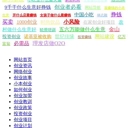
剩余时间
李嘉诚创业故事
创业者必看
9千干什么生意好挣钱
网站导航
最赚钱的小本
挣钱
中国小吃
生意
开什么店最赚钱
女孩子做什么最赚钱
林志颖
买卖
小风险
1000创业
时尚饮品
农
在家创业好项目
金山
五六万能做什么生意
村做什么生意好
轮滑培训
世纪佳缘
网站建设
投资创业
诺基亚被收购
亿万
投资赚钱
理发店做O2O
必需品
富翁
网站首页
创业资讯
网络创业
创业故事
小本创业
如何创业
创业加盟
创业教训
创业政策
投资创业
创业项目
创业计划