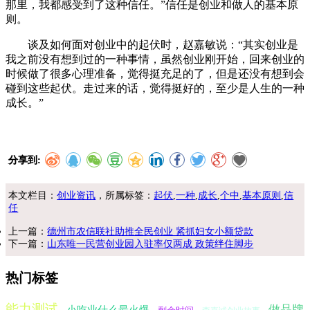
那里，我都感受到了这种信任。”信任是创业和做人的基本原
则。
谈及如何面对创业中的起伏时，赵嘉敏说：“其实创业是
我之前没有想到过的一种事情，虽然创业刚开始，回来创业的
时候做了很多心理准备，觉得挺充足的了，但是还没有想到会
碰到这些起伏。走过来的话，觉得挺好的，至少是人生的一种
成长。”
分享到:
本文栏目：
创业资讯
，所属标签：
起伏
,
一种
,
成长
,
个中
,
基本原则
,
信
任
上一篇：
德州市农信联社助推全民创业 紧抓妇女小额贷款
下一篇：
山东唯一民营创业园入驻率仅两成 政策绊住脚步
热门标签
能力测试
做品牌
小吃业什么最火爆