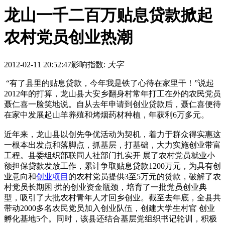
龙山一千二百万贴息贷款掀起
农村党员创业热潮
2012-02-11 20:52:47
影响指数:
大字
“有了县里的贴息贷款，今年我是铁了心待在家里干！”说起
2012年的打算，龙山县大安乡翻身村常年打工在外的农民党员
聂仁喜一脸笑地说。自从去年申请到创业贷款后，聂仁喜便待
在家中发展起山羊养殖和烤烟药材种植，年获利6万多元。
近年来，龙山县以创先争优活动为契机，着力于群众得实惠这
一根本出发点和落脚点，抓基层，打基础，大力实施创业带富
工程。县委组织部联同人社部门扎实开 展了农村党员就业小
额担保贷款发放工作，累计争取贴息贷款1200万元，为具有创
业意向和
创业项目
的农村党员提供3至5万元的贷款，破解了农
村党员长期困 扰的创业资金瓶颈，培育了一批党员创业典
型，吸引了大批农村青年人才回乡创业。截至去年底，全县共
带动2000多名农民党员加入创业队伍，创建大学生村官 创业
孵化基地5个。同时，该县还结合基层党组织书记轮训，积极