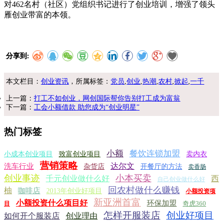
对462名村（社区）党组织书记进行了创业培训，增强了领头
雁创业带富的本领。
分享到:
本文栏目：
创业资讯
，所属标签：
党员
,
创业
,
热潮
,
农村
,
掀起
,
一千
上一篇：
打工不如创业，网创国际帮你告别打工成为富翁
下一篇：
工会小额借款 助您成为“创业明星”
热门标签
小额
餐饮连锁加盟
小成本创业项目
致富创业项目
卖内衣
营销策略
达尔文
洗车行业
杂货店
开餐厅的方法
卖香肠
创业事迹
小本买卖
千元创业做什么好
西
自己创业做什么好
回农村做什么赚钱
柚
咖啡店
2013年创业好项目
小额投资项
新亚洲首富
小额投资什么项目好
环保加盟
奇虎360
目
怎样开服装店
创业好项目
如何开个服装店
创业理由